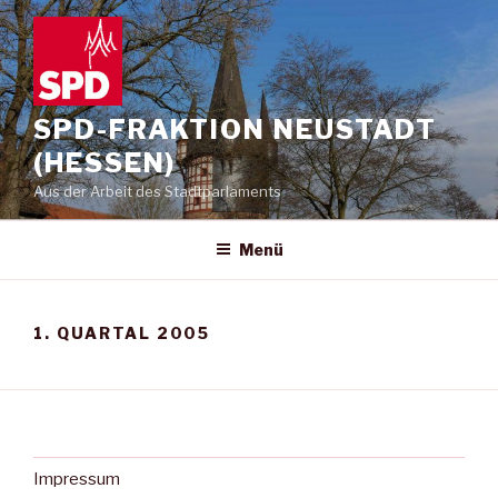
Zum
Inhalt
springen
SPD-FRAKTION NEUSTADT
(HESSEN)
Aus der Arbeit des Stadtparlaments
Menü
1. QUARTAL 2005
Impressum