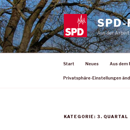
Zum
Inhalt
springen
SPD-
Aus der Arbeit
Start
Neues
Aus dem 
Privatsphäre-Einstellungen än
KATEGORIE:
3. QUARTAL