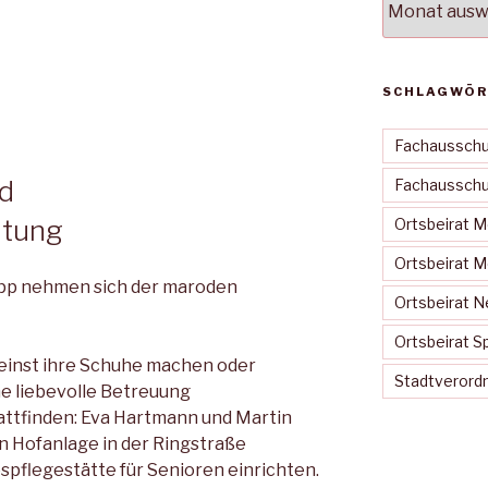
SCHLAGWÖR
Fachausschu
rd
Fachausschus
htung
Ortsbeirat 
Ortsbeirat 
pp nehmen sich der maroden
Ortsbeirat N
Ortsbeirat S
einst ihre Schuhe machen oder
Stadtveror
ine liebevolle Betreuung
attfinden: Eva Hartmann und Martin
n Hofanlage in der Ringstraße
pflegestätte für Senioren einrichten.