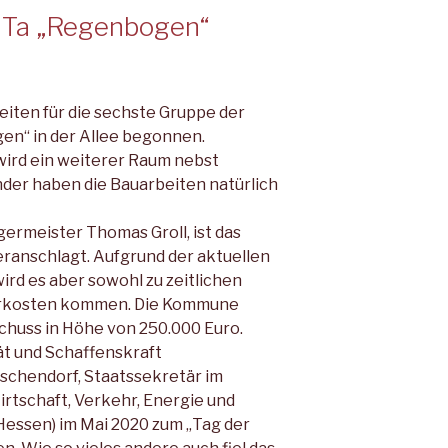
iTa „Regenbogen“
eiten für die sechste Gruppe der
en“ in der Allee begonnen.
ird ein weiterer Raum nebst
nder haben die Bauarbeiten natürlich
germeister Thomas Groll, ist das
ranschlagt. Aufgrund der aktuellen
ird es aber sowohl zu zeitlichen
hrkosten kommen. Die Kommune
huss in Höhe von 250.000 Euro.
ät und Schaffenskraft
tschendorf, Staatssekretär im
rtschaft, Verkehr, Energie und
Hessen) im Mai 2020 zum „Tag der