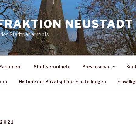
FRAKTION NEUSTADT 
 des Stadtparlaments
Parlament
Stadtverordnete
Presseschau
Kon
dern
Historie der Privatsphäre-Einstellungen
Einwilli
 2021