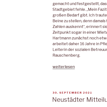
gemacht und festgestellt, das
Stadtgebiet fehle. „Mein Fazit
großen Bedarf gibt. Ich traute
Beine zu stellen, denn damals f
Zahlen auskennt“, erinnert sie
Zeitpunkt sogar in einer Mi
Hartmann zunächst noch etw
arbeitet daher 16 Jahre in Pf
Leiterin der sozialen Betreu
Rauschenberg.
„Alte
weiterlesen
Schusterei
wird
Tagespflegeeinrichtung“
VERÖFFENTLICHT
30. SEPTEMBER 2021
AM
Neustädter Mitteil