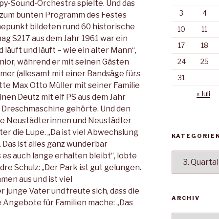
ppy-Sound-Orchestra spielte. Und das
3
4
as zum bunten Programm des Festes
epunkt bildeten rund 60 historische
10
11
mag S217 aus dem Jahr 1961 war ein
17
18
läuft und läuft – wie ein alter Mann“,
nior, während er mit seinen Gästen
24
25
imer (allesamt mit einer Bandsäge fürs
31
te Max Otto Müller mit seiner Familie
« Juli
inen Deutz mit elf PS aus dem Jahr
e Dreschmaschine gehörte. Und den
ie Neustädterinnen und Neustädter
ter die Lupe. „Da ist viel Abwechslung
KATEGORIE
. Das ist alles ganz wunderbar
 es auch lange erhalten bleibt“, lobte
Kategorien
ndre Schulz: „Der Park ist gut gelungen.
men aus und ist viel
r junge Vater und freute sich, dass die
ARCHIV
e Angebote für Familien mache: „Das
Archiv