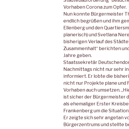
Städtebauförderung“ besuchen.
Vorhaben Corona zum Opfer.
Nun konnte Bürgermeister Th
endlich begrüßen und ihm ge
Ellenberg und den Quartiersm
planerisch) und Svetlana Ner
bisherigen Verlauf des Städ
Zusammenhalt“ berichten und
Jahre geben.
Staatssekretär Deutschendorf 
Nachmittags nicht nur sehr in
informiert. Er lobte die bish
nicht nur Projekte plane und 
Vorhaben auch umsetzen. „Hie
ist sicher der Bürgermeister 
als ehemaliger Erster Kreisb
Frankenberg um die Situatio
Er zeigte sich sehr angetan v
Bürgerzentrums und stellte b