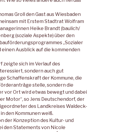
 Wie so vieles andere auch fiel das
omas Groll den Gast aus Wiesbaden
meinsam mit Erstem Stadtrat Wolfram
anagerinnen Heike Brandt (baulich/
enberg (soziale Aspekte) über den
tebauförderungsprogrammes „Sozialer
 einen Ausblick auf die kommenden
zeigte sich im Verlauf des
teressiert, sondern auch gut
erige Schaffenskraft der Kommune, die
Förderanträge stelle, sondern die
r vor Ort wird etwas bewegt und dabei
der Motor“, so Jens Deutschendorf, der
eigeordneter des Landkreises Waldeck-
n in den Kommunen weiß.
on der Konzeption des Kultur- und
ei den Statements von Nicole