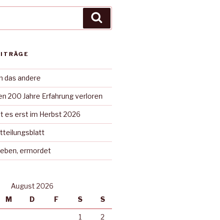
Suchen
EITRÄGE
in das andere
n 200 Jahre Erfahrung verloren
t es erst im Herbst 2026
tteilungsblatt
rieben, ermordet
August 2026
M
D
F
S
S
1
2