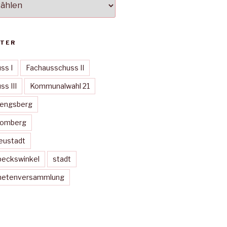
TER
ss I
Fachausschuss II
s III
Kommunalwahl 21
Mengsberg
Momberg
eustadt
peckswinkel
stadt
dnetenversammlung