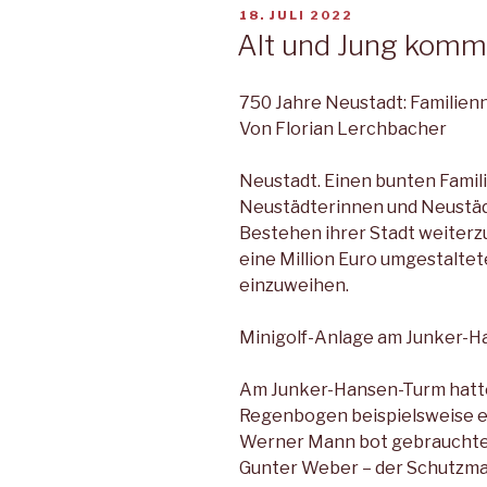
VERÖFFENTLICHT
18. JULI 2022
AM
Alt und Jung komme
750 Jahre Neustadt: Familie
Von Florian Lerchbacher
Neustadt. Einen bunten Famil
Neustädterinnen und Neustädt
Bestehen ihrer Stadt weiterzu
eine Million Euro umgestaltet
einzuweihen.
Minigolf-Anlage am Junker-
Am Junker-Hansen-Turm hatte
Regenbogen beispielsweise e
Werner Mann bot gebrauchte 
Gunter Weber – der Schutzman