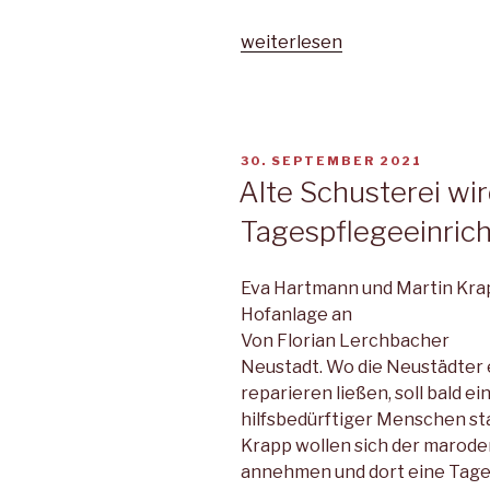
„Alt
weiterlesen
und
Jung
kommen
voll
VERÖFFENTLICHT
30. SEPTEMBER 2021
auf
AM
Alte Schusterei wi
ihre
Tagespflegeeinric
Kosten“
Eva Hartmann und Martin Kra
Hofanlage an
Von Florian Lerchbacher
Neustadt. Wo die Neustädter 
reparieren ließen, soll bald e
hilfsbedürftiger Menschen st
Krapp wollen sich der marode
annehmen und dort eine Tages