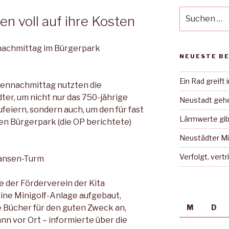
Suche
n voll auf ihre Kosten
nach:
nnachmittag im Bürgerpark
NEUESTE B
Ein Rad greift 
iennachmittag nutzten die
er, um nicht nur das 750-jährige
Neustadt gehe
feiern, sondern auch, um den für fast
Lärmwerte gib
en Bürgerpark (die OP berichtete)
Neustädter Mi
Verfolgt, vert
Hansen-Turm
 der Förderverein der Kita
ine Minigolf-Anlage aufgebaut,
Bücher für den guten Zweck an,
M
D
n vor Ort – informierte über die