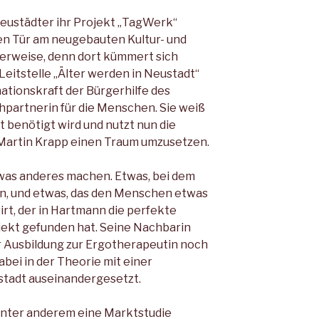
Neustädter ihr Projekt „TagWerk“
en Tür am neugebauten Kultur- und
erweise, denn dort kümmert sich
itstelle „Älter werden in Neustadt“
inationskraft der Bürgerhilfe des
hpartnerin für die Menschen. Sie weiß
t benötigt wird und nutzt nun die
Martin Krapp einen Traum umzusetzen.
was anderes machen. Etwas, bei dem
n, und etwas, das den Menschen etwas
irt, der in Hartmann die perfekte
ojekt gefunden hat. Seine Nachbarin
er Ausbildung zur Ergotherapeutin noch
abei in der Theorie mit einer
stadt auseinandergesetzt.
 unter anderem eine Marktstudie