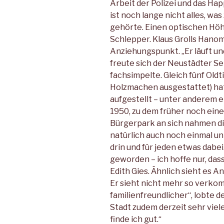
Arbeit der Polizei und das Ha
ist noch lange nicht alles, w
gehörte. Einen optischen Höh
Schlepper. Klaus Grolls Hano
Anziehungspunkt. „Er läuft und 
freute sich der Neustädter Se
fachsimpelte. Gleich fünf Oldt
Holzmachen ausgestattet) hat
aufgestellt – unter anderem e
1950, zu dem früher noch ein
Bürgerpark an sich nahmen d
natürlich auch noch einmal un
drin und für jeden etwas dabei
geworden – ich hoffe nur, dass
Edith Gies. Ähnlich sieht es A
Er sieht nicht mehr so verkom
familienfreundlicher“, lobte de
Stadt zudem derzeit sehr viel
finde ich gut.“