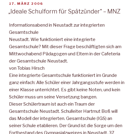
VERÖFFENTLICHT
17. MÄRZ 2006
AM
„Ideale Schulform für Spätzünder“ – MNZ
Informationsabend in Neustadt zur integrierten
Gesamtschule
Neustadt. Wie funktioniert eine integrierte
Gesamtschule? Mit dieser Frage beschäftigten sich am
Mittwochabend Pädagogen und Eltern in der Cafeteria
der Gesamtschule Neustadt.
von Tobias Hirsch
Eine integrierte Gesamtschule funktioniert im Grunde
ganz einfach: Alle Schüler einer Jahrgangsstufe werden in
einer Klasse unterrichtet. Es gibt keine Noten, und kein
Schüler muss um seine Versetzung bangen.
Dieser Schülertraum ist auch ein Traum der
Gesamtschule Neustadt. Schulleiter Hartmut Boß will
das Modell der integrierten. Gesamtschule (IGS) an
seiner Schule etablieren. Der Grund ist die Sorge um den
Fortbestand des Gymnasialzweiges in Neustadt. 37