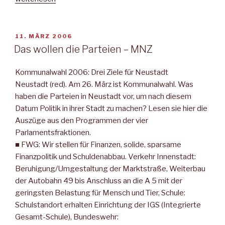
wer
gut
ausgebildet
VERÖFFENTLICHT
11. MÄRZ 2006
AM
ist,
Das wollen die Parteien – MNZ
kann
beruhigt
Kommunalwahl 2006: Drei Ziele für Neustadt
in
Neustadt (red). Am 26. März ist Kommunalwahl. Was
den
haben die Parteien in Neustadt vor, um nach diesem
Einsatz
Datum Politik in ihrer Stadt zu machen? Lesen sie hier die
fahren““
Auszüge aus den Programmen der vier
Parlamentsfraktionen.
■ FWG: Wir stellen für Finanzen, solide, sparsame
Finanzpolitik und Schuldenabbau. Verkehr Innenstadt:
Beruhigung/Umgestaltung der Marktstraße, Weiterbau
der Autobahn 49 bis Anschluss an die A 5 mit der
geringsten Belastung für Mensch und Tier, Schule:
Schulstandort erhalten Einrichtung der IGS (Integrierte
Gesamt-Schule), Bundeswehr: