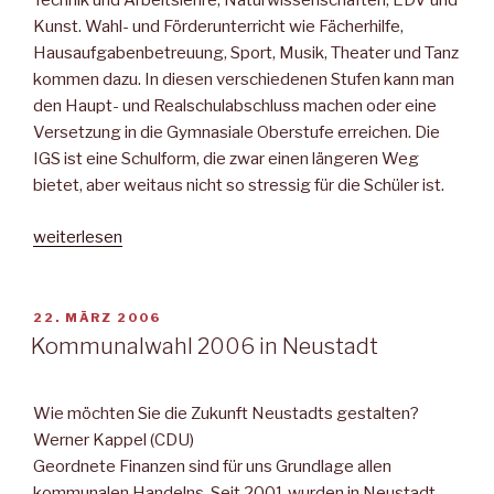
Technik und Arbeitslehre, Naturwissenschaften, EDV und
Kunst. Wahl- und Förderunterricht wie Fächerhilfe,
Hausaufgabenbetreuung, Sport, Musik, Theater und Tanz
kommen dazu. In diesen verschiedenen Stufen kann man
den Haupt- und Realschulabschluss machen oder eine
Versetzung in die Gymnasiale Oberstufe erreichen. Die
IGS ist eine Schulform, die zwar einen längeren Weg
bietet, aber weitaus nicht so stressig für die Schüler ist.
„Neustädter
weiterlesen
Mitteilungsblatt“
VERÖFFENTLICHT
22. MÄRZ 2006
AM
Kommunalwahl 2006 in Neustadt
Wie möchten Sie die Zukunft Neustadts gestalten?
Werner Kappel (CDU)
Geordnete Finanzen sind für uns Grundlage allen
kommunalen Handelns. Seit 2001 wurden in Neustadt