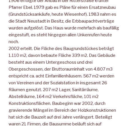
1906 erfolgte der Anbau in der Ritterstraße 6 unter
Pfarrer Ebel. 1979 gab es Pläne für einen Ersatzneubau
(Grundstücksankäufe, heute Wiesenhof). 1983 nahm es
die Stadt Neustadt in Besitz, die Erbbaupachtverträge
wurden aufgelöst. Das Haus wurde mehrfach als baufällig
eingestuft, es steht hingegen allen Unkenrufen heute
noch.
2002 erteilt. Die Fläche des Baugrundstückes beträgt
1.110 m2, davon bebaute Fläche 339 m2. Das Gebäude
besteht aus einem Untergeschoss und drei
Obergeschossen, der Bruttorauminhalt von 4.807 m3
entspricht ca. acht Einfamilienhäusern. 567 m2 werden
von Vereinen und der Sozialstation in insgesamt 26
Räumen genutzt. 207 m2 Lager, Sanitärräume,
Abstellräume, 164 m2 Verkehrsfläche, 101 m2
Konstruktionsflächen. Baubeginn war 2002, durch
gravierende Mängel im Bereich der Holzkonstruktionen
hat sich die Bauzeit auf drei Jahre verlängert. Beteiligt
waren 21 Firmen, die Bausumme beläuft sich auf