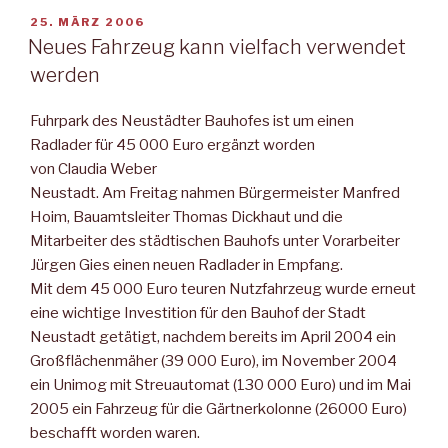
das
VERÖFFENTLICHT
25. MÄRZ 2006
AM
Parlament
Neues Fahrzeug kann vielfach verwendet
–
werden
MNZ“
Fuhrpark des Neustädter Bauhofes ist um einen
Radlader für 45 000 Euro ergänzt worden
von Claudia Weber
Neustadt. Am Freitag nahmen Bürgermeister Manfred
Hoim, Bauamtsleiter Thomas Dickhaut und die
Mitarbeiter des städtischen Bauhofs unter Vorarbeiter
Jürgen Gies einen neuen Radlader in Empfang.
Mit dem 45 000 Euro teuren Nutzfahrzeug wurde erneut
eine wichtige Investition für den Bauhof der Stadt
Neustadt getätigt, nachdem bereits im April 2004 ein
Großflächenmäher (39 000 Euro), im November 2004
ein Unimog mit Streuautomat (130 000 Euro) und im Mai
2005 ein Fahrzeug für die Gärtnerkolonne (26000 Euro)
beschafft worden waren.