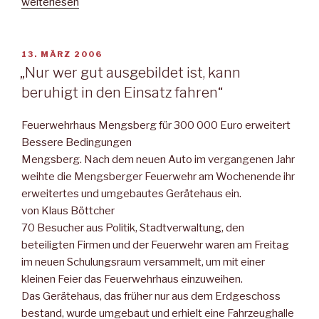
„„Ideale
weiterlesen
Schulform
für
Spätzünder“
VERÖFFENTLICHT
13. MÄRZ 2006
AM
–
„Nur wer gut ausgebildet ist, kann
MNZ“
beruhigt in den Einsatz fahren“
Feuerwehrhaus Mengsberg für 300 000 Euro erweitert
Bessere Bedingungen
Mengsberg. Nach dem neuen Auto im vergangenen Jahr
weihte die Mengsberger Feuerwehr am Wochenende ihr
erweitertes und umgebautes Gerätehaus ein.
von Klaus Böttcher
70 Besucher aus Politik, Stadtverwaltung, den
beteiligten Firmen und der Feuerwehr waren am Freitag
im neuen Schulungsraum versammelt, um mit einer
kleinen Feier das Feuerwehrhaus einzuweihen.
Das Gerätehaus, das früher nur aus dem Erdgeschoss
bestand, wurde umgebaut und erhielt eine Fahrzeughalle