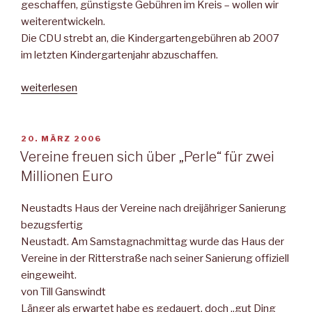
geschaffen, günstigste Gebühren im Kreis – wollen wir
weiterentwickeln.
Die CDU strebt an, die Kindergartengebühren ab 2007
im letzten Kindergartenjahr abzuschaffen.
„Kommunalwahl
weiterlesen
2006
in
Neustadt“
VERÖFFENTLICHT
20. MÄRZ 2006
AM
Vereine freuen sich über „Perle“ für zwei
Millionen Euro
Neustadts Haus der Vereine nach dreijähriger Sanierung
bezugsfertig
Neustadt. Am Samstagnachmittag wurde das Haus der
Vereine in der Ritterstraße nach seiner Sanierung offiziell
eingeweiht.
von Till Ganswindt
Länger als erwartet habe es gedauert, doch „gut Ding