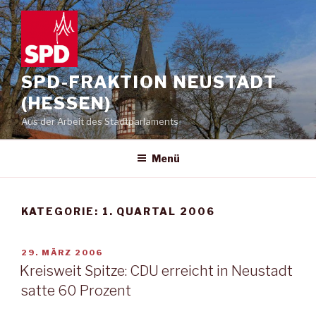
Zum
Inhalt
springen
SPD-FRAKTION NEUSTADT
(HESSEN)
Aus der Arbeit des Stadtparlaments
Menü
KATEGORIE:
1. QUARTAL 2006
VERÖFFENTLICHT
29. MÄRZ 2006
AM
Kreisweit Spitze: CDU erreicht in Neustadt
satte 60 Prozent