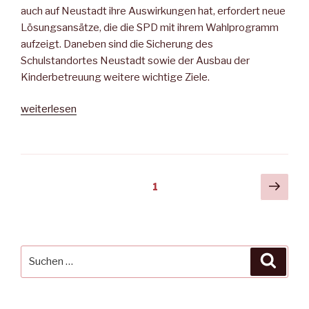
auch auf Neustadt ihre Auswirkungen hat, erfordert neue
Lösungsansätze, die die SPD mit ihrem Wahlprogramm
aufzeigt. Daneben sind die Sicherung des
Schulstandortes Neustadt sowie der Ausbau der
Kinderbetreuung weitere wichtige Ziele.
„Das
weiterlesen
wollen
die
Parteien
–
Seitennummerierung
Näch
Seite
1
MNZ“
Seit
der
Beiträge
Suche
Suche
nach: