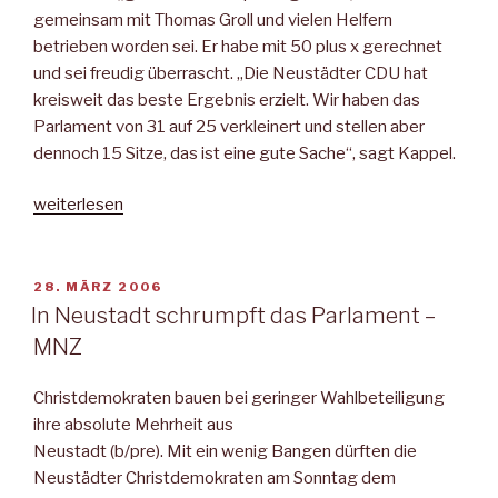
gemeinsam mit Thomas Groll und vielen Helfern
betrieben worden sei. Er habe mit 50 plus x gerechnet
und sei freudig überrascht. „Die Neustädter CDU hat
kreisweit das beste Ergebnis erzielt. Wir haben das
Parlament von 31 auf 25 verkleinert und stellen aber
dennoch 15 Sitze, das ist eine gute Sache“, sagt Kappel.
„Kreisweit
weiterlesen
Spitze:
CDU
erreicht
VERÖFFENTLICHT
28. MÄRZ 2006
AM
in
In Neustadt schrumpft das Parlament –
Neustadt
MNZ
satte
60
Christdemokraten bauen bei geringer Wahlbeteiligung
Prozent“
ihre absolute Mehrheit aus
Neustadt (b/pre). Mit ein wenig Bangen dürften die
Neustädter Christdemokraten am Sonntag dem