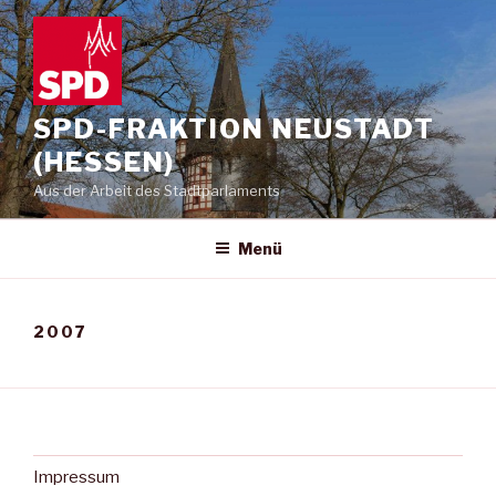
Zum
Inhalt
springen
SPD-FRAKTION NEUSTADT
(HESSEN)
Aus der Arbeit des Stadtparlaments
Menü
2007
Impressum