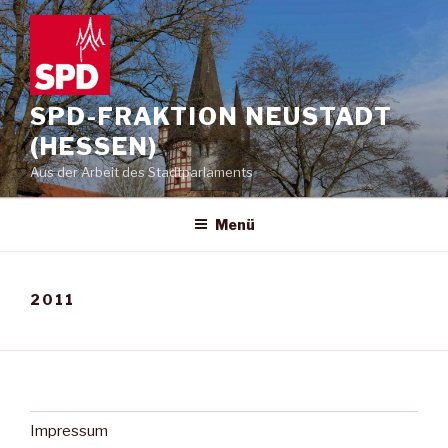
Zum
Inhalt
springen
SPD-FRAKTION NEUSTADT
(HESSEN)
Aus der Arbeit des Stadtparlaments
Menü
2011
Impressum