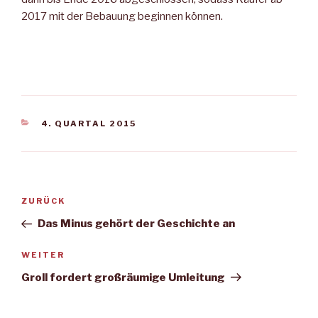
2017 mit der Bebauung beginnen können.
KATEGORIEN
4. QUARTAL 2015
Beitragsnavigation
Vorheriger
ZURÜCK
Beitrag
Das Minus gehört der Geschichte an
Nächster
WEITER
Beitrag
Groll fordert großräumige Umleitung