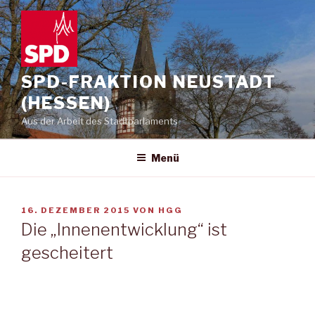
Zum
Inhalt
springen
SPD-FRAKTION NEUSTADT
(HESSEN)
Aus der Arbeit des Stadtparlaments
Menü
VERÖFFENTLICHT
16. DEZEMBER 2015
VON
HGG
AM
Die „Innenentwicklung“ ist
gescheitert