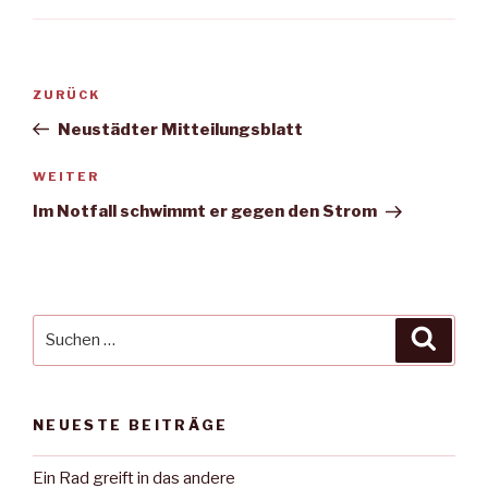
Beitragsnavigation
Vorheriger
ZURÜCK
Beitrag
Neustädter Mitteilungsblatt
Nächster
WEITER
Beitrag
Im Notfall schwimmt er gegen den Strom
Suche
Suche
nach:
NEUESTE BEITRÄGE
Ein Rad greift in das andere