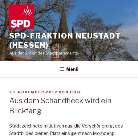
Zum
Inhalt
springen
SPD-FRAKTION NEUSTADT
(HESSEN)
Aus der Arbeit des Stadtparlaments
Menü
VERÖFFENTLICHT
23. NOVEMBER 2012
VON
HGG
AM
Aus dem Schandfleck wird ein
Blickfang
Stadt zeichnete Initiativen aus, die Verschönerung des
Stadtbildes dienen Platz eins geht nach Momberg