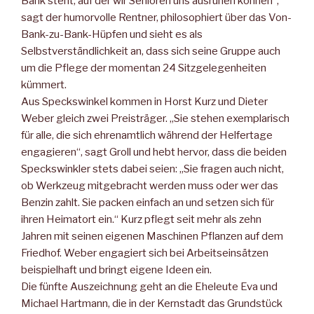
Bank steht, auf der wir Senioren uns ausruhen können“,
sagt der humorvolle Rentner, philosophiert über das Von-
Bank-zu-Bank-Hüpfen und sieht es als
Selbstverständlichkeit an, dass sich seine Gruppe auch
um die Pflege der momentan 24 Sitzgelegenheiten
kümmert.
Aus Speckswinkel kommen in Horst Kurz und Dieter
Weber gleich zwei Preisträger. „Sie stehen exemplarisch
für alle, die sich ehrenamtlich während der Helfertage
engagieren“, sagt Groll und hebt hervor, dass die beiden
Speckswinkler stets dabei seien: „Sie fragen auch nicht,
ob Werkzeug mitgebracht werden muss oder wer das
Benzin zahlt. Sie packen einfach an und setzen sich für
ihren Heimatort ein.“ Kurz pflegt seit mehr als zehn
Jahren mit seinen eigenen Maschinen Pflanzen auf dem
Friedhof. Weber engagiert sich bei Arbeitseinsätzen
beispielhaft und bringt eigene Ideen ein.
Die fünfte Auszeichnung geht an die Eheleute Eva und
Michael Hartmann, die in der Kernstadt das Grundstück