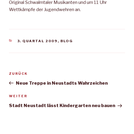
Original Schwalmtaler Musikanten und um 11 Uhr
Wettkämpfe der Jugendwehren an.
KATEGORIEN
3. QUARTAL 2009
,
BLOG
Beitragsnavigation
Vorheriger
ZURÜCK
Beitrag
Neue Treppe in Neustadts Wahrzeichen
Nächster
WEITER
Beitrag
Stadt Neustadt lässt Kindergarten neu bauen