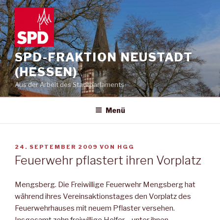
Zum
Inhalt
springen
SPD-FRAKTION NEUSTADT
(HESSEN)
Aus der Arbeit des Stadtparlaments
Menü
VERÖFFENTLICHT
24. SEPTEMBER 2009
VON
HGG
AM
Feuerwehr pflastert ihren Vorplatz
Mengsberg. Die Freiwillige Feuerwehr Mengsberg hat
während ihres Vereinsaktionstages den Vorplatz des
Feuerwehrhauses mit neuem Pflaster versehen.