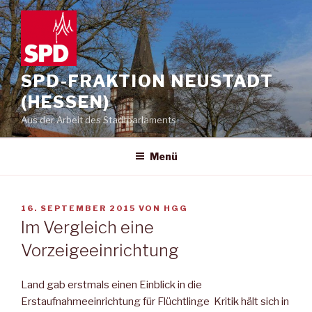
Zum
Inhalt
springen
SPD-FRAKTION NEUSTADT
(HESSEN)
Aus der Arbeit des Stadtparlaments
Menü
VERÖFFENTLICHT
16. SEPTEMBER 2015
VON
HGG
AM
Im Vergleich eine
Vorzeigeeinrichtung
Land gab erstmals einen Einblick in die
Erstaufnahmeeinrichtung für Flüchtlinge Kriti
k hält sich in