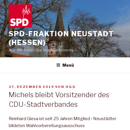
Zum
Inhalt
springen
SPD-FRAKTION NEUSTADT
(HESSEN)
Aus der Arbeit des Stadtparlaments
Menü
VERÖFFENTLICHT
27. DEZEMBER 2019
VON
HGG
AM
Michels bleibt Vorsitzender des
CDU-Stadtverbandes
Reinhard Giesa ist seit 25 Jahren Mitglied • Neustädter
bildeten Wahlvorbereitungsausschuss