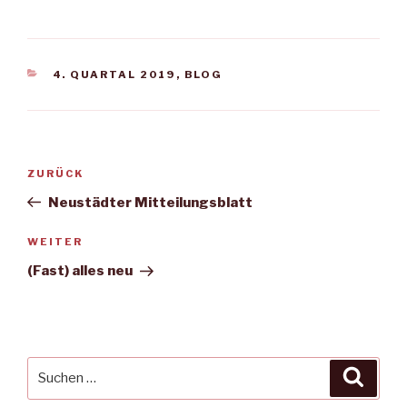
KATEGORIEN
4. QUARTAL 2019
,
BLOG
Beitragsnavigation
Vorheriger
ZURÜCK
Beitrag
Neustädter Mitteilungsblatt
Nächster
WEITER
Beitrag
(Fast) alles neu
Suche
Suche
nach: