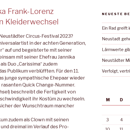
ka Frank-Lorenz
NEUESTE B
en Kleiderwechsel
Ein Rad greift 
 Neustädter Circus-Festival 2023?
Neustadt gehe
iversalartist in der achten Ge­neration,
Lärmwerte gib
“ auf und begeisterte mit seiner
einsam mit seiner Ehe­frau Jannika
Neustädter Mi
 als Duo „Carissima“ zudem
das Publikum verblüfften. Für den 11.
Verfolgt, vert
as junge sympathische Ehepaar wieder
ner rasanten Quick Change-Nummer.
sel) beschreibt die Fertigkeit von
eschwindigkeit ihr Kostüm zu wechseln.
M
D
, sicher der Wunschtraum mancher
ikum zudem als Clown mit seinen
3
4
und dreimal im Verlauf des Pro­
10
11