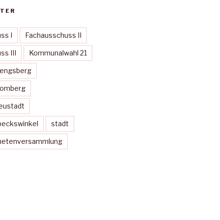
TER
ss I
Fachausschuss II
s III
Kommunalwahl 21
Mengsberg
Momberg
eustadt
peckswinkel
stadt
dnetenversammlung