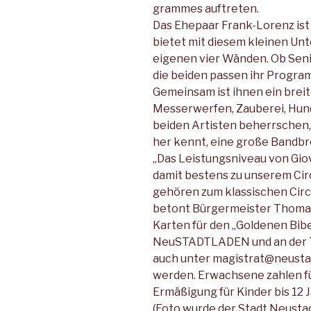
grammes auftreten.
Das Ehepaar Frank-Lorenz ist 
bietet mit diesem kleinen Un
eigenen vier Wänden. Ob Seni
die beiden passen ihr Programm
Gemeinsam ist ihnen ein breit
Messer­werfen, Zauberei, Hun
beiden Artis­ten beherrschen,
her kennt, eine große Bandbr
„Das Leistungsniveau von Giov
damit bestens zu unserem Cir
gehören zum klas­sischen Circ
betont Bürgermeister Tho­mas
Karten für den „Goldenen Bibe
NeuSTADTLADEN und an der 
auch unter magistrat@neust
werden. Erwachsene zahlen für
Ermäßigung für Kinder bis 12 J
(Foto wurde der Stadt Neustad