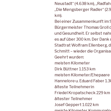
Neustadt“ (4.638 km), „Radfah
„Die Mengsberger Radler“ (2.9
km).
Bei einer Zusammenkunft im S
Bürgermeister Thomas Groll 
und Gesundheit. Er selbst nah
es auf über 300 km. Der Dank
Stadtrat Wolfram Ellenberg, d
Schmitt – wieder die Organis
Geehrt wurden:
meisten Kilometer
Dirk Büttner 1.153 km
meisten Kilometer/Ehepaare
Hannelore u. Eduard Faber 1.
älteste Teilnehmerin
Friedel Kropatscheck 229 km
ältester Teilnehmer
Josef Geppert 1.022 km
meiste Kilometer Kommunalpo