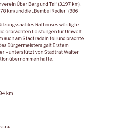
rverein Über Berg und Tal“ (3.197 km),
78 km) und die „Bembel Rad­ler“ (386
itzungssaal des Rathauses wür­digte
die erbrachten Leistungen für Umwelt
m auch am Stadtradeln teil und brachte
 des Bürgermeisters galt Erstem
er – unterstützt von Stadtrat Walter
ation übernommen hatte.
384 km
litik