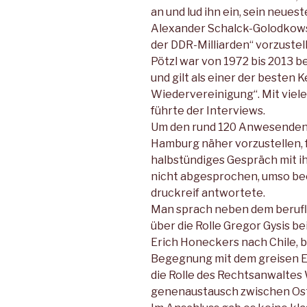
an und lud ihn ein, sein neues
Alexander Schalck-Golodkow
der DDR-Milliarden“ vorzustel
Pötzl war von 1972 bis 2013
und gilt als einer der besten
Wiedervereinigung“. Mit viel
führte der Interviews.
Um den rund 120 Anwesenden 
Hamburg näher vorzustellen, 
halbstündiges Gespräch mit ih
nicht abgesprochen, umso bee
druckreif antwortete.
Man sprach neben dem berufli
über die Rolle Gregor Gysis be
Erich Honeckers nach Chile, be
Begegnung mit dem greisen Er
die Rolle des Rechtsanwaltes
genenaustausch zwischen Ost