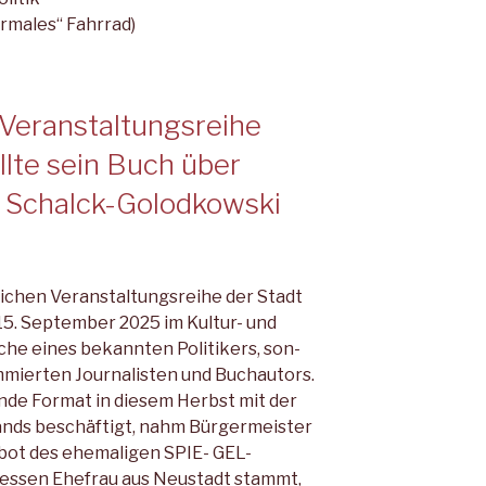
rmales“ Fahrrad)
 Veranstaltungsreihe
ellte sein Buch über
 Schalck-Golodkowski
ichen Veranstaltungsreihe der Stadt
15. September 2025 im Kultur- und
he eines bekannten Politikers, son­
mierten Journalisten und Buch­autors.
nde Format in diesem Herbst mit der
nds beschäftigt, nahm Bürger­meister
bot des ehemaligen SPIE- GEL-
 dessen Ehefrau aus Neustadt stammt,