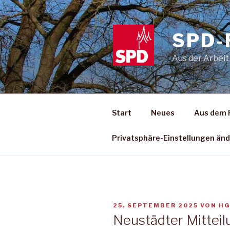
Zum
Inhalt
springen
SPD-
Aus der Arbeit
Start
Neues
Aus dem 
Privatsphäre-Einstellungen än
VERÖFFENTLICHT
25. SEPTEMBER 2025
VON
H
AM
Neustädter Mitteil