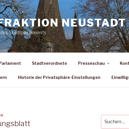
FRAKTION NEUSTADT 
 des Stadtparlaments
Parlament
Stadtverordnete
Presseschau
Kon
dern
Historie der Privatsphäre-Einstellungen
Einwilli
GG
Suche
ungsblatt
nach: