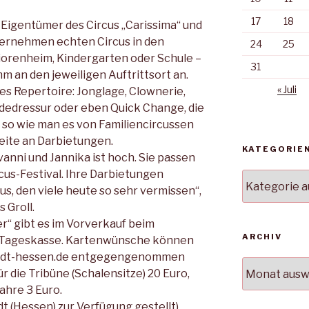
17
18
Eigentümer des Circus „Carissi­ma“ und
ternehmen echten Circus in den
24
25
orenheim, Kindergarten oder Schule –
31
 an den jeweiligen Auftritts­ort an.
« Juli
es Re­pertoire: Jonglage, Clownerie,
dedressur oder eben Quick Change, die
 so wie man es von Fa­miliencircussen
eite an Darbietungen.
KATEGORIE
anni und Jannika ist hoch. Sie passen
cus-Festival. Ihre Darbietungen
Kategorien
us, den viele heute so sehr vermissen“,
 Groll.
r“ gibt es im Vorverkauf beim
ARCHIV
Tageskasse. Kartenwünsche können
adt-hessen.de entgegenge­nommen
Archiv
 die Tribüne (Schalen­sitze) 20 Euro,
ahre 3 Euro.
t (Hessen) zur Verfügung gestellt)