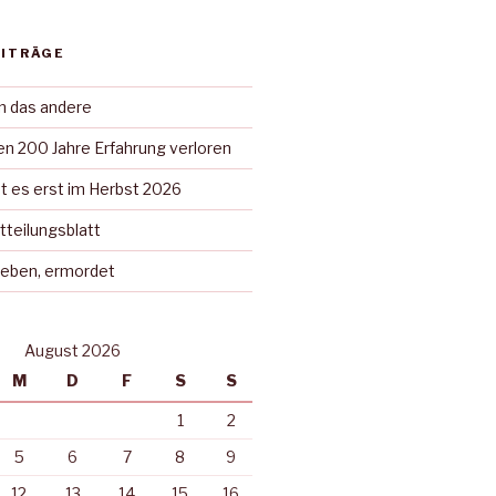
EITRÄGE
in das andere
n 200 Jahre Erfahrung verloren
t es erst im Herbst 2026
tteilungsblatt
rieben, ermordet
August 2026
M
D
F
S
S
1
2
5
6
7
8
9
12
13
14
15
16