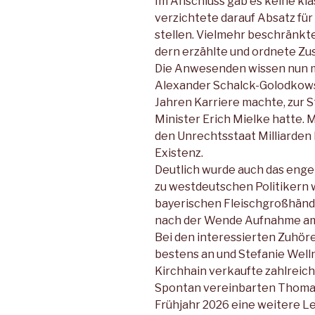
Im Anschluss gab es keine kla
verzichtete darauf Absatz fü
stellen. Vielmehr beschränkte
dern erzählte und ordnete Zu
Die Anwesenden wissen nun me
Alexander Schalck-Golodkowski
Jahren Karriere machte, zur S
Minister Erich Mielke hatte. 
den Unrechtsstaat Milliarden
Existenz.
Deutlich wurde auch das enge 
zu westdeutschen Politikern 
bayerischen Fleischgroßhändle
nach der Wende Aufnahme am
Bei den interessierten Zuhö
bestens an und Stefanie Well
Kirchhain verkaufte zahlreich
Spontan vereinbarten Thomas G
Frühjahr 2026 eine weitere Le