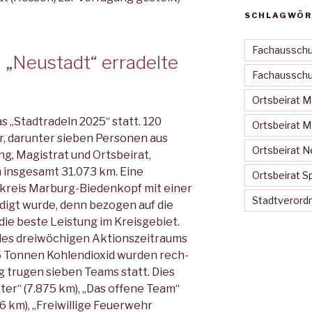
SCHLAGWÖR
Fachausschu
 „Neustadt“ erradelte
Fachausschus
Ortsbeirat 
as „Stadtradeln 2025“ statt. 120
Ortsbeirat 
, darunter sieben Personen aus
Ortsbeirat N
, Magistrat und Ortsbeirat,
m insgesamt 31.073 km. Eine
Ortsbeirat S
dkreis Marburg-Biedenkopf mit einer
Stadtveror
digt wurde, denn bezogen auf die
ie beste Leistung im Kreisgebiet.
des dreiwöchigen Aktionszeitraums
 5 Tonnen Kohlendioxid wurden rech­
g trugen sieben Teams statt. Dies
ter“ (7.875 km), „Das offene Team“
96 km), „Freiwillige Feuerwehr