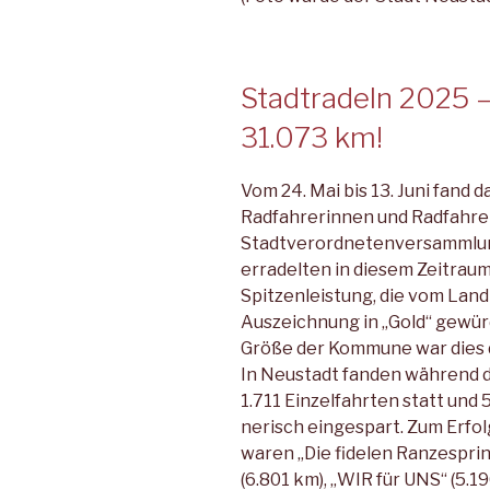
Stadtradeln 2025 –
31.073 km!
Vom 24. Mai bis 13. Juni fand d
Radfahrerinnen und Radfahrer
Stadtverordnetenversammlung
erradelten in diesem Zeitrau
Spitzenleistung, die vom Lan
Auszeichnung in „Gold“ gewür
Größe der Kom­mune war dies d
In Neustadt fanden während 
1.711 Einzelfahrten statt und
nerisch eingespart. Zum Erfol
waren „Die fidelen Ranzesprin
(6.801 km), „WIR für UNS“ (5.1