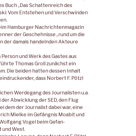
tes Buch „Das Schatten­reich des
ski: Vom Entstehen und Verschwinden
len.
 beim Hamburger Nachrichtenmagazin
 Kenner der Geschehnisse „rund um die
en der damals handelnden Ak­teure
Person und Werk des Gastes aus
führte Thomas Groll zunächst ein
m. Die beiden hatten dessen Inhalt
indruckender, dass Norbert F. Pötzl
chen Werdegang des Journalisten u.a.
i der Abwicklung der SED, den Flug
i dem der Journalist dabei war, eine
ich Mielke im Gefängnis Moa­bit und
 Wolfgang Vogel beim Gefan­
 und West.