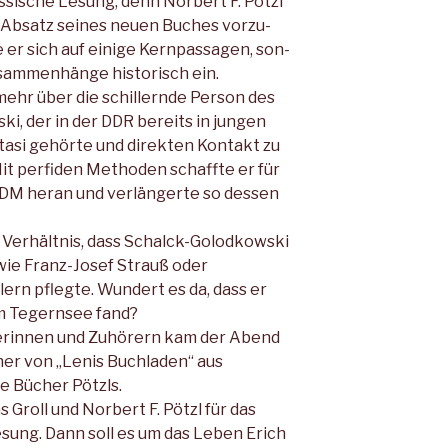
ssische Lesung, denn Norbert F. Pötzl
r Absatz seines neuen Buches vorzu­
 er sich auf einige Kernpassagen, son­
sammenhänge historisch ein.
hr über die schillernde Person des
, der in der DDR bereits in jungen
tasi gehörte und direkten Kontakt zu
Mit perfiden Methoden schaffte er für
 DM heran und ver­längerte so dessen
Verhältnis, dass Schalck-Golod­kowski
wie Franz-Josef Strauß oder
rn pflegte. Wundert es da, dass er
 Tegernsee fand?
rerinnen und Zuhörern kam der Abend
ner von „Lenis Buchladen“ aus
e Bücher Pötzls.
roll und Norbert F. Pötzl für das
sung. Dann soll es um das Leben Erich