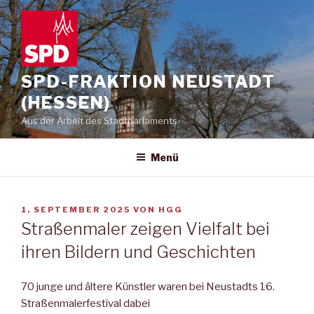
Zum
Inhalt
springen
SPD-FRAKTION NEUSTADT
(HESSEN)
Aus der Arbeit des Stadtparlaments
Menü
VERÖFFENTLICHT
1. SEPTEMBER 2025
VON
HGG
AM
Straßenmaler zeigen Vielfalt bei
ihren Bildern und Geschichten
70 junge und ältere Künstler waren bei Neustadts 16.
Straßenmalerfestival dabei