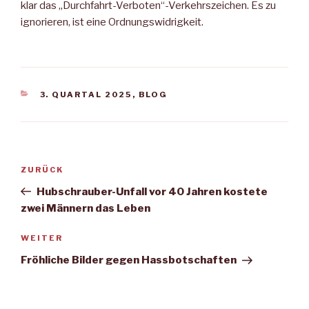
klar das „Durchfahrt-Verboten“-Verkehrszeichen. Es zu
ignorieren, ist eine Ordnungswidrigkeit.
KATEGORIEN
3. QUARTAL 2025
,
BLOG
Beitragsnavigation
Vorheriger
ZURÜCK
Beitrag
Hubschrauber-Unfall vor 40 Jahren kostete
zwei Männern das Leben
Nächster
WEITER
Beitrag
Fröhliche Bilder gegen Hassbotschaften