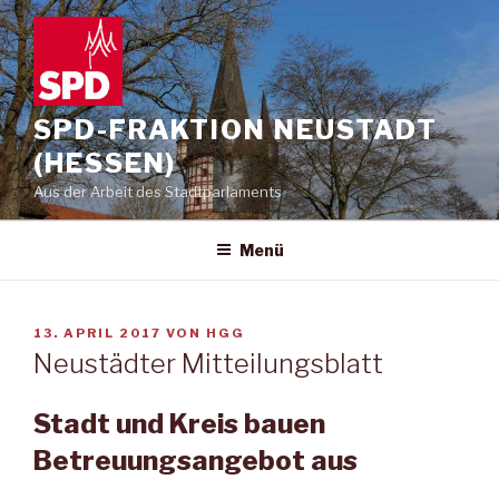
Zum
Inhalt
springen
SPD-FRAKTION NEUSTADT
(HESSEN)
Aus der Arbeit des Stadtparlaments
Menü
VERÖFFENTLICHT
13. APRIL 2017
VON
HGG
AM
Neustädter Mitteilungsblatt
Stadt und Kreis bauen
Betreuungsangebot aus