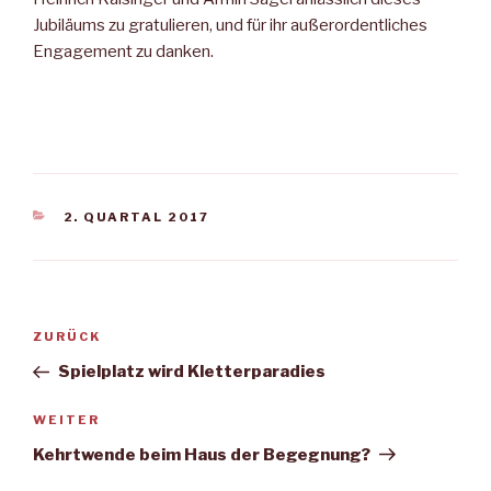
Jubiläums zu gratulieren, und für ihr außerordentliches
Engagement zu danken.
KATEGORIEN
2. QUARTAL 2017
Beitragsnavigation
Vorheriger
ZURÜCK
Beitrag
Spielplatz wird Kletterparadies
Nächster
WEITER
Beitrag
Kehrtwende beim Haus der Begegnung?