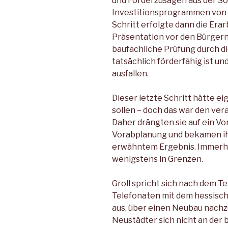
und Förderzusagen aus der S
Investitionsprogrammen von 
Schritt erfolgte dann die Era
Präsentation vor den Bürgern. 
baufachliche Prüfung durch di
tatsächlich förderfähig ist un
ausfallen.
Dieser letzte Schritt hätte e
sollen – doch das war den ver
Daher drängten sie auf ein Vo
Vorabplanung und bekamen ihr
erwähntem Ergebnis. Immerhin:
wenigstens in Grenzen.
Groll spricht sich nach dem 
Telefonaten mit dem hessisch
aus, über einen Neubau nachzu
Neustädter sich nicht an der