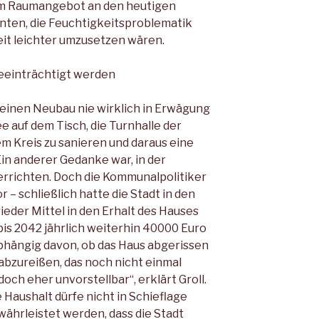
eim Raumangebot an den heutigen
nten, die Feuchtigkeitsproblematik
heit leichter umzusetzen wären.
beeinträchtigt werden
 einen Neubau nie wirklich in Erwägung
ee auf dem Tisch, die Turnhalle der
 Kreis zu sanieren und daraus eine
n anderer Gedanke war, in der
errichten. Doch die Kommunalpolitiker
 – schließlich hatte die Stadt in den
der Mittel in den Erhalt des Hauses
 bis 2042 jährlich weiterhin 40000 Euro
bhängig davon, ob das Haus abgerissen
 abzureißen, das noch nicht einmal
 doch eher unvorstellbar“, erklärt Groll.
e Haushalt dürfe nicht in Schieflage
ährleistet werden, dass die Stadt