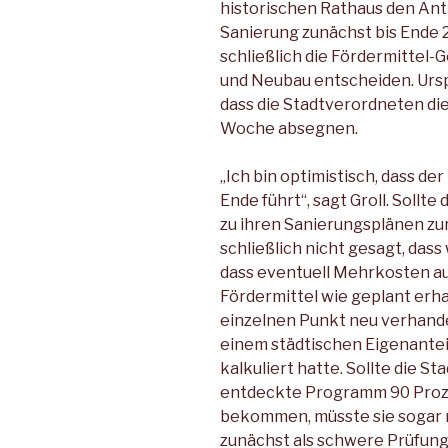
historischen Rathaus den Antra
Sanierung zunächst bis Ende 2
schließlich die Fördermittel-
und Neubau entscheiden. Urs
dass die Stadtverordneten d
Woche absegnen.
„Ich bin optimistisch, dass d
Ende führt“, sagt Groll. Sollte 
zu ihren Sanierungsplänen zu
schließlich nicht gesagt, dass
dass eventuell Mehrkosten au
Fördermittel wie geplant erh
einzelnen Punkt neu verhande
einem städtischen Eigenanteil
kalkuliert hatte. Sollte die St
entdeckte Programm 90 Prozen
bekommen, müsste sie sogar 
zunächst als schwere Prüfung 