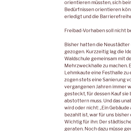
orientieren müssten, sich b
Bedürfnissen orientieren kön
erledigt und die Barrierefrei
Freibad-Vorhaben soll nicht 
Bisher hatten die Neustädter
gezogen. Kurzzeitig lag die Id
Waldschule gemeinsam mit dem
Mehrzweckhalle zu machen. Ei
Lehmkaute eine Festhalle zu 
zogen stets eine Sanierung vor
vergangenen Jahren immer wie
gesteckt, für dessen Kauf sie
abstottern muss. Und das una
wird oder nicht: „Ein Gebäude
bezahlt ist, war für uns bisher
Wichtig für ihn: Der städtisch
geraten. Noch dazu müsse gew