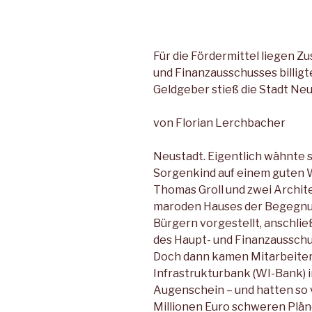
Für die Fördermittel liegen Zu
und Finanzausschusses billig
Geldgeber stieß die Stadt Ne
von Florian Lerchbacher
Neustadt. Eigentlich wähnte s
Sorgenkind auf einem guten 
Thomas Groll und zwei Archite
maroden Hauses der Begegnun
Bürgern vorgestellt, anschli
des Haupt- und Finanzausschu
Doch dann kamen Mitarbeiter
Infrastrukturbank (WI-Bank) i
Augenschein – und hatten so vie
Millionen Euro schweren Pläne