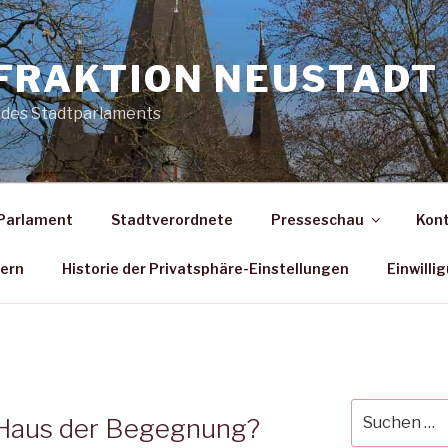
FRAKTION NEUSTADT 
 des Stadtparlaments
Parlament
Stadtverordnete
Presseschau
Kon
dern
Historie der Privatsphäre-Einstellungen
Einwilli
Suche
Haus der Begegnung?
nach: