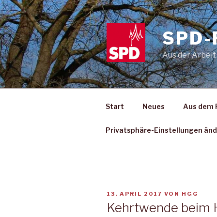
Zum
Inhalt
springen
SPD-
Aus der Arbeit
Start
Neues
Aus dem 
Privatsphäre-Einstellungen än
VERÖFFENTLICHT
13. APRIL 2017
VON
HGG
AM
Kehrtwende beim 