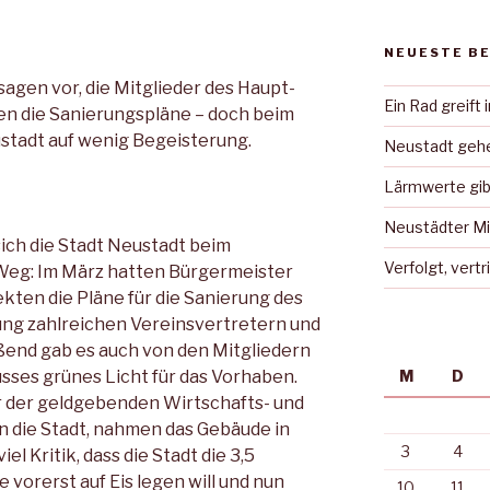
NEUESTE B
sagen vor, die Mitglieder des Haupt-
Ein Rad greift 
ten die Sanierungspläne – doch beim
ustadt auf wenig Begeisterung.
Neustadt gehe
Lärmwerte gib
Neustädter Mi
ich die Stadt Neustadt beim
Verfolgt, vert
Weg: Im März hatten Bürgermeister
kten die Pläne für die Sanierung des
g zahlreichen Vereinsvertretern und
eßend gab es auch von den Mitgliedern
sses grünes Licht für das Vorhaben.
M
D
 der geldgebenden Wirtschafts- und
n die Stadt, nahmen das Gebäude in
3
4
l Kritik, dass die Stadt die 3,5
 vorerst auf Eis legen will und nun
10
11