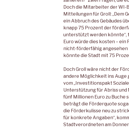
sanieren?“ Zwei Fragen, die e
Doch die Mitarbeiter der WI
Mitteilungen für Groll: „Dem
ein Abbruch des Gebäudes übe
knapp 75 Prozent der förde
unterstützt werden könnte“, t
Euro würde dies kosten – ein P
nicht-förderfähig angesehen 
könnte die Stadt mit 75 Proz
Doch Groll wäre nicht der För
andere Möglichkeit ins Auge g
vom „Investitionspakt Soziale
Unterstützung für Abriss und
fünf Millionen Euro zu Buche
beträgt die Förderquote sogar
die Förderkulisse neu zu stric
für konkrete Angaben“, komm
Stadtverordneten am Donnersta