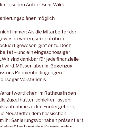
 den irischen Autor Oscar Wilde.
 Sanierungsplänen möglich
nicht immer: Als die Mitarbeiter der
ewesen waren, sei er ob ihrer
ockiert gewesen, gibt er zu. Doch
beitet – und ein eingeschossiger
„Wir sind dankbar für jede finanzielle
rt wird. Müssen aber im Gegenzug
 dass uns Rahmenbedingungen
oll sogar Verständnis
e Verantwortlichen im Rathaus in den
e Zügel hatten schleifen lassen:
taktaufnahme zu den Fördergebern,
 die Neustädter dem hessischen
um ihr Sanierungsvorhaben präsentiert