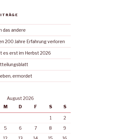
EITRÄGE
in das andere
n 200 Jahre Erfahrung verloren
t es erst im Herbst 2026
tteilungsblatt
rieben, ermordet
August 2026
M
D
F
S
S
1
2
5
6
7
8
9
12
13
14
15
16