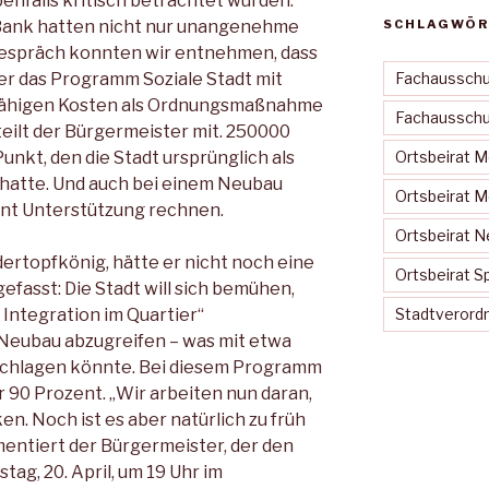
benfalls kritisch betrachtet wurden.
-Bank hatten nicht nur unangenehme
SCHLAGWÖR
 Gespräch konnten wir entnehmen, dass
r das Programm Soziale Stadt mit
Fachausschu
rfähigen Kosten als Ordnungsmaßnahme
Fachausschus
eilt der Bürgermeister mit. 250000
unkt, den die Stadt ursprünglich als
Ortsbeirat 
hatte. Und auch bei einem Neubau
Ortsbeirat 
ent Unterstützung rechnen.
Ortsbeirat N
dertopfkönig, hätte er nicht noch eine
Ortsbeirat S
efasst: Die Stadt will sich bemühen,
 Integration im Quartier“
Stadtveror
 Neubau abzugreifen – was mit etwa
 schlagen könnte. Bei diesem Programm
 90 Prozent. „Wir arbeiten nun daran,
ken. Noch ist es aber natürlich zu früh
entiert der Bürgermeister, der den
g, 20. April, um 19 Uhr im