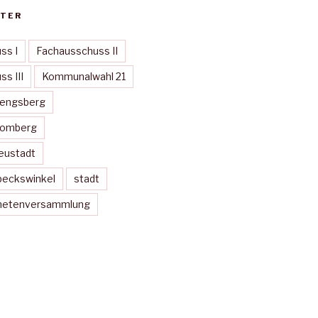
TER
ss I
Fachausschuss II
s III
Kommunalwahl 21
Mengsberg
Momberg
eustadt
peckswinkel
stadt
dnetenversammlung