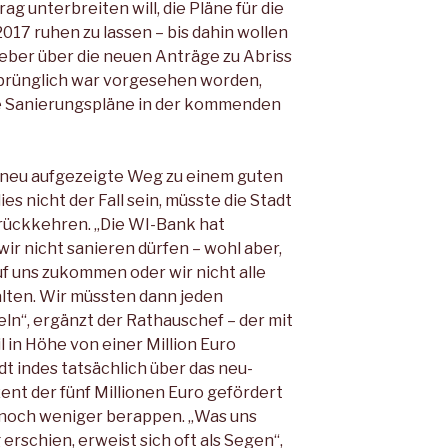
g unterbreiten will, die Pläne für die
017 ruhen zu lassen – bis dahin wollen
Geber über die neuen Anträge zu Abriss
prünglich war vorgesehen worden,
ie Sanierungspläne in der kommenden
er neu aufgezeigte Weg zu einem guten
dies nicht der Fall sein, müsste die Stadt
rückkehren. „Die WI-Bank hat
 wir nicht sanieren dürfen – wohl aber,
f uns zukommen oder wir nicht alle
alten. Wir müssten dann jeden
ln“, ergänzt der Rathauschef – der mit
 in Höhe von einer Million Euro
adt indes tatsächlich über das neu-
t der fünf Millionen Euro gefördert
noch weniger berappen. „Was uns
erschien, erweist sich oft als Segen“,