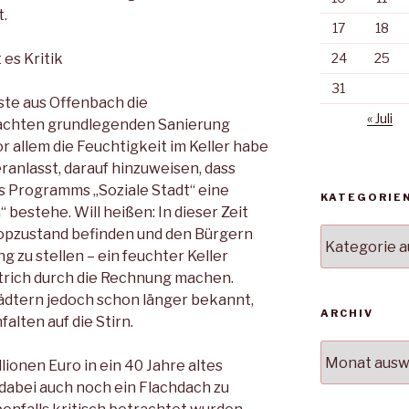
.
17
18
 es Kritik
24
25
31
ste aus Offenbach die
« Juli
dachten grundlegenden Sanierung
or allem die Feuchtigkeit im Keller habe
ranlasst, darauf hinzuweisen, dass
s Programms „Soziale Stadt“ eine
KATEGORIE
bestehe. Will heißen: In dieser Zeit
Topzustand befinden und den Bürgern
Kategorien
 zu stellen – ein feuchter Keller
trich durch die Rechnung machen.
ädtern jedoch schon länger bekannt,
ARCHIV
alten auf die Stirn.
Archiv
llionen Euro in ein 40 Jahre altes
dabei auch noch ein Flachdach zu