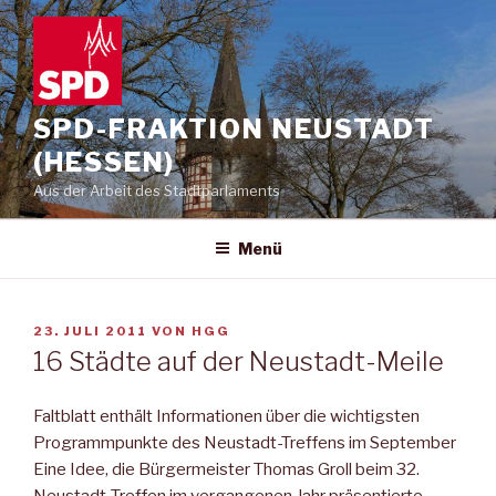
Zum
Inhalt
springen
SPD-FRAKTION NEUSTADT
(HESSEN)
Aus der Arbeit des Stadtparlaments
Menü
VERÖFFENTLICHT
23. JULI 2011
VON
HGG
AM
16 Städte auf der Neustadt-Meile
Faltblatt enthält Informationen über die wichtigsten
Programmpunkte des Neustadt-Treffens im September
Eine Idee, die Bürgermeister Thomas Groll beim 32.