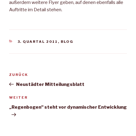
außerdem weitere Flyer geben, auf denen ebenfalls alle
Auftritte im Detail stehen.
KATEGORIEN
3. QUARTAL 2011
,
BLOG
Beitragsnavigation
Vorheriger
ZURÜCK
Beitrag
Neustädter Mitteilungsblatt
Nächster
WEITER
Beitrag
„Regenbogen" steht vor dynamischer Entwicklung