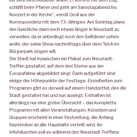
ein sehr bescheidener Mann: Er kommt mit dem Zug,
schläft beim Pfarrer und geht am Samstagabend ins
Konzert in der Kirche“, verrät Groll aus der
Korrespondenz mit dem 73-Jährigen. Am Sonntag plane
der Geistliche dann noch etwas länger in Neustadt zu
verweilen, da er unbedingt noch den Seiltänzer sehen
wolle, der seine Show nachmittags über dem Teich im
Bürgerpark zeigen will.
Die Stadt hat inzwischen ein Plakat zum Neustadt-
Treffen gestaltet, auf dem drei Sterne aus der
Europafahne abgebildet sing!. Darin aufgeführt sind
einige der Höhepunkte der Festtage. Einzelheiten zum
Programm gibt es derweil auf einem Handzettel, den die
Stadt gestaltet hat und nun auslegt. Enthalten ist
allerdings nur eine grobe Übersicht – das komplette
Programm mit allen Veranstaltungen, Künstlern und
Gruppen erscheint in einer Festzeitung, die Anfang
September an alle Haushalte verteilt wird. An
Infohäuschen soll es während des Neustadt-Treffens