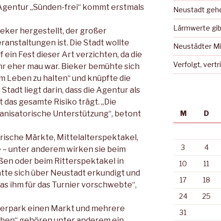
r-Agentur „Sünden-frei“ kommt erstmals
Neustadt gehe
Lärmwerte gib
eker hergestellt, der großer
ranstaltungen ist. Die Stadt wollte
Neustädter Mi
f ein Fest dieser Art verzichten, da die
Verfolgt, vert
r eher mau war. Bieker bemühte sich
am Leben zu halten“ und knüpfte die
 Stadt liegt darin, dass die Agentur als
t das gesamte Risiko trägt. „Die
ganisatorische Unterstützung“, betont
M
D
orische Märkte, Mittelalterspektakel,
3
4
e – unter anderem wirken sie beim
ißen oder beim Ritterspektakel in
10
11
atte sich über Neustadt erkundigt und
17
18
as ihm für das Turnier vorschwebte“,
24
25
rgerpark einen Markt und mehrere
31
eben“ gehören unter anderem ein