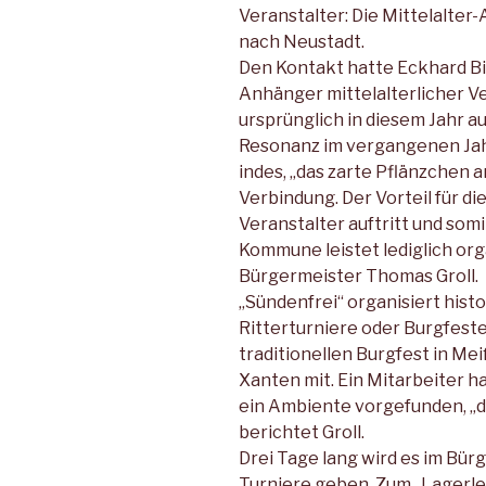
Veranstalter: Die Mittelalte
nach Neustadt.
Den Kontakt hatte Eckhard Bi
Anhänger mittelalterlicher Ve
ursprünglich in diesem Jahr au
Resonanz im vergangenen Jah
indes, „das zarte Pflänzchen 
Verbindung. Der Vorteil für die
Veranstalter auftritt und somi
Kommune leistet lediglich or
Bürgermeister Thomas Groll.
„Sündenfrei“ organisiert hist
Ritterturniere oder Burgfest
traditionellen Burgfest in Me
Xanten mit. Ein Mitarbeiter h
ein Ambiente vorgefunden, „d
berichtet Groll.
Drei Tage lang wird es im Bü
Turniere geben. Zum „Lagerl