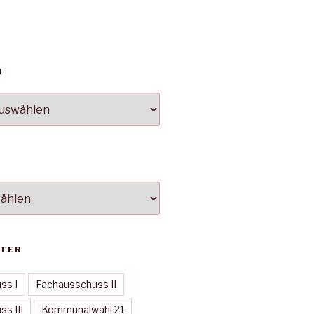
N
TER
ss I
Fachausschuss II
s III
Kommunalwahl 21