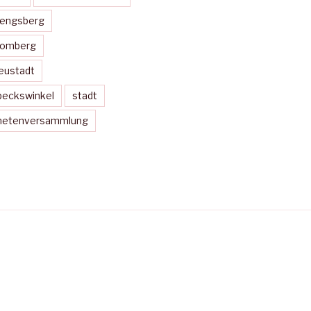
Mengsberg
Momberg
eustadt
peckswinkel
stadt
dnetenversammlung