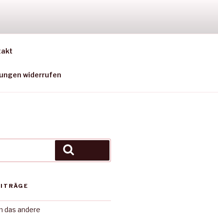
SEN)
takt
gungen widerrufen
Suchen
EITRÄGE
in das andere