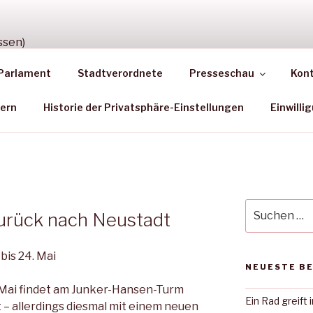
TION NEUSTADT (HES
Parlament
Stadtverordnete
Presseschau
Kon
aments
dern
Historie der Privatsphäre-Einstellungen
Einwilli
Suche
zurück nach Neustadt
nach:
bis 24. Mai
NEUESTE B
. Mai findet am Junker-Hansen-Turm
Ein Rad greift 
t – allerdings diesmal mit einem neuen