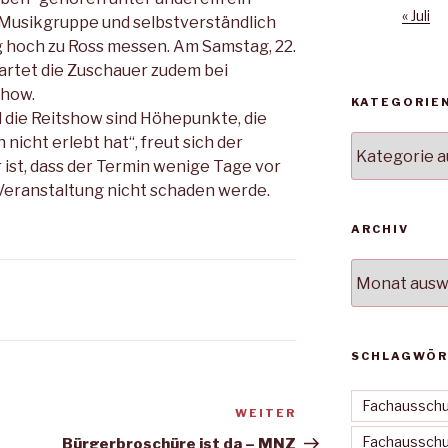
« Juli
e Musikgruppe und selbstverständlich
ag hoch zu Ross messen. Am Samstag, 22.
wartet die Zuschauer zudem bei
show.
KATEGORIE
nd die Reitshow sind Höhepunkte, die
nicht erlebt hat“, freut sich der
Kategorien
 ist, dass der Termin wenige Tage vor
Veranstaltung nicht schaden werde.
ARCHIV
Archiv
SCHLAGWÖR
Fachausschu
WEITER
Nächster
Beitrag
Fachausschus
Bürgerbroschüre ist da – MNZ