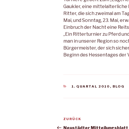
Gaukler, eine mittelalterlich
Ritter, die sich zweimal am T
Mai, und Sonntag, 23. Mai, er
Einbruch der Nacht eine Reit
„Ein Ritterturnier zu Pferd u
man in unserer Region so noch 
Bürgermeister, der sich sicher
Beginn des Hessentages der 
KATEGORIEN
1. QUARTAL 2010
,
BLOG
Beitragsnavigation
Vorheriger
ZURÜCK
Beitrag
Neustädter Mitteilungsblatt