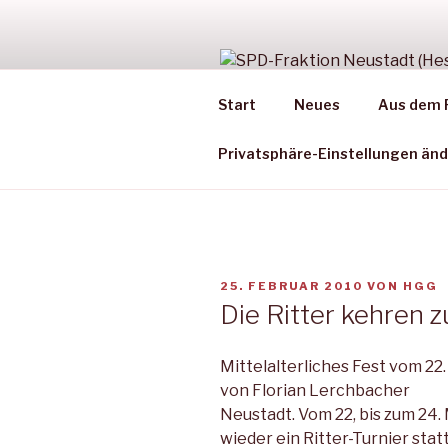
Zum
Inhalt
springen
SPD-FRAK
Start
Neues
Aus dem 
Aus der Arbeit des Stadtparl
Privatsphäre-Einstellungen än
VERÖFFENTLICHT
25. FEBRUAR 2010
VON
HGG
AM
Die Ritter kehren 
Mittelalterliches Fest vom 22. 
von Florian Lerchbacher
Neustadt. Vom 22, bis zum 24
wieder ein Ritter-Turnier stat