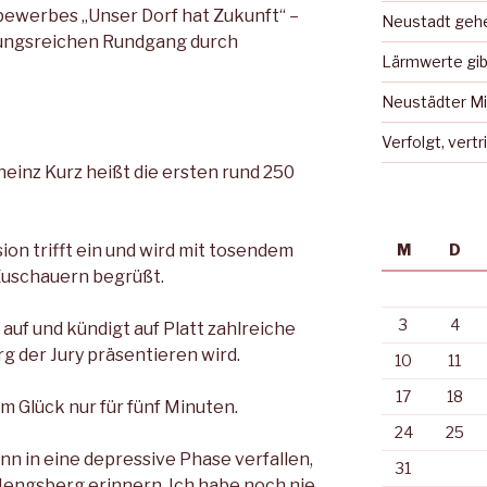
ewerbes „Unser Dorf hat Zukunft“ –
Neustadt gehe
ungsrei­chen Rundgang durch
Lärmwerte gib
Neustädter Mi
Verfolgt, vert
heinz Kurz heißt die ersten rund 250
ion trifft ein und wird mit tosendem
M
D
Zuschauern begrüßt.
3
4
 auf und kündigt auf Platt zahlreiche
 der Jury präsentie­ren wird.
10
11
17
18
um Glück nur für fünf Minuten.
24
25
ann in eine depressive Pha­se verfallen,
31
 Mengsberg erinnern. Ich habe noch nie