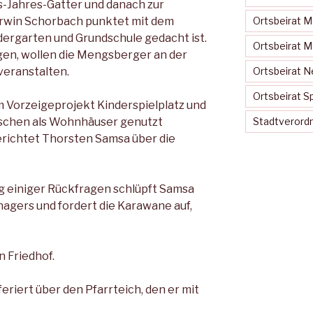
-Jahres-Gatter und danach zur
rwin Schorbach punktet mit dem
Ortsbeirat 
dergarten und Grundschu­le gedacht ist.
Ortsbeirat 
gen, wollen die Mengsberger an der
veranstalten.
Ortsbeirat N
Ortsbeirat S
m Vorzeigeprojekt Kinderspiel­platz und
ischen als Wohnhäuser genutzt
Stadtveror
richtet Thorsten Samsa über die
 einiger Rückfra­gen schlüpft Samsa
anagers und fordert die Karawane auf,
n Friedhof.
eriert über den Pfarrteich, den er mit