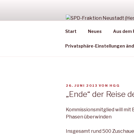
Zum
Inhalt
springen
SPD-FRAK
Start
Neues
Aus dem 
Aus der Arbeit des Stadtparl
Privatsphäre-Einstellungen än
VERÖFFENTLICHT
26. JUNI 2013
VON
HGG
AM
„Ende“ der Reise d
Kommissionsmitglied will mit
Phasen überwinden
Insgesamt rund 500 Zuschauer