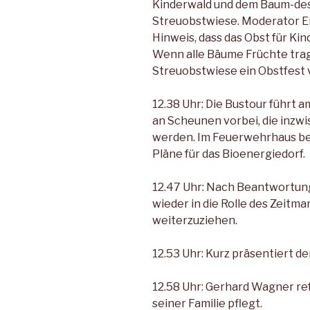
Kinderwald und dem Baum-des
Streuobstwiese. Moderator E
Hinweis, dass das Obst für Kin
Wenn alle Bäu­me Früchte tra
Streuobst­wiese ein Obstfest 
12.38 Uhr: Die Bustour führt a
an Scheunen vorbei, die inzw
werden. Im Feuerwehr­haus be
Pläne für das Bioener­giedorf.
12.47 Uhr: Nach Beantwortung
wieder in die Rolle des Zeitm
wei­terzuziehen.
12.53 Uhr: Kurz präsentiert de
12.58 Uhr: Gerhard Wagner re­f
seiner Familie pflegt.