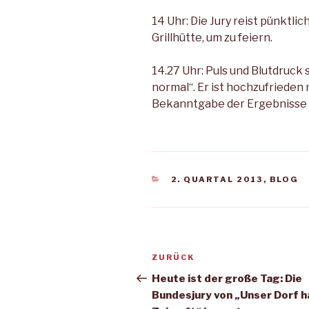
14 Uhr: Die Jury reist pünktli
Grillhütte, um zu feiern.
14.27 Uhr: Puls und Blutdruck 
normal“. Er ist hochzufrieden 
Bekanntgabe der Er­gebnisse 
KATEGORIEN
2. QUARTAL 2013
,
BLOG
Beitragsnavigation
Vorheriger
ZURÜCK
Beitrag
Heute ist der große Tag: Die
Bundesjury von „Unser Dorf h