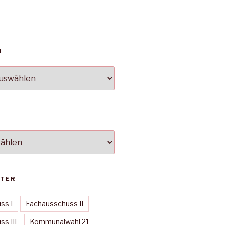
N
TER
ss I
Fachausschuss II
s III
Kommunalwahl 21