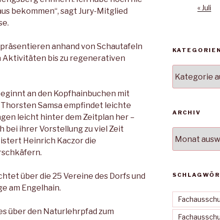
« Juli
aus bekom­men“, sagt Jury-Mitglied
se.
n präsentieren anhand von Schautafeln
KATEGORIE
 Aktivitäten bis zu re­generativen
Kategorien
beginnt an den Kopfhain­buchen mit
 Thorsten Samsa empfindet leichte
ARCHIV
n leicht hin­ter dem Zeitplan her –
h bei ihrer Vorstellung zu viel Zeit
Archiv
stert Hein­rich Kaczor die
irschkäfern.
chtet über die 25 Vereine des Dorfs und
SCHLAGWÖR
ge am Engelhain.
Fachausschu
 es über den Naturlehrpfad zum
Fachausschus