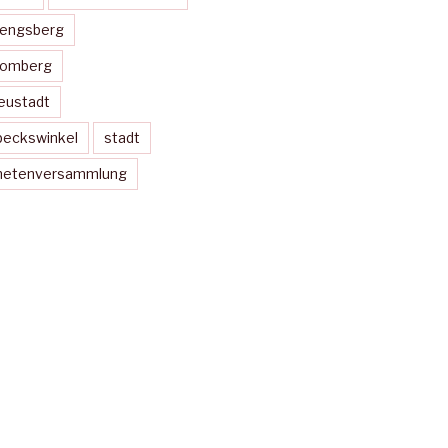
Mengsberg
Momberg
eustadt
peckswinkel
stadt
dnetenversammlung