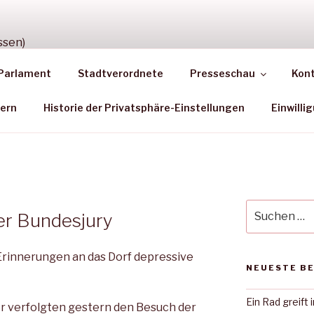
TION NEUSTADT (HES
Parlament
Stadtverordnete
Presseschau
Kon
aments
dern
Historie der Privatsphäre-Einstellungen
Einwilli
Suche
er Bundesjury
nach:
 Erinnerungen an das Dorf depressive
NEUESTE B
Ein Rad greift 
 verfolgten ges­tern den Besuch der