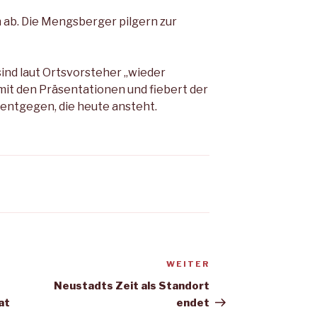
ch ab. Die Mengsberger pilgern zur
sind laut Ortsvorsteher „wieder
mit den Präsentationen und fie­bert der
entgegen, die heute ansteht.
WEITER
Nächster
Beitrag
Neustadts Zeit als Standort
at
endet