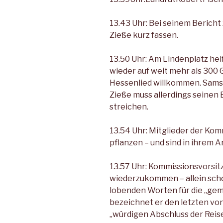
13.43 Uhr: Bei seinem Berich
Zieße kurz fassen.
13.50 Uhr: Am Lindenplatz heiß
wieder auf weit mehr als 30
Hessenlied willkommen. Samsa
Zieße muss allerdings seinen 
streichen.
13.54 Uhr: Mitglieder der Kom
pflanzen – und sind in ihrem A
13.57 Uhr: Kommissionsvor­sit
wiederzukommen – al­lein scho
lobenden Worten für die „ge
be­zeichnet er den letzten vo
„würdigen Abschluss der Reise