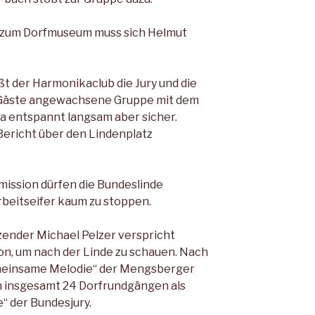
t zum Dorfmuseum muss sich Helmut
t der Harmonikaclub die Ju­ry und die
0 Gäste angewachsene Gruppe mit dem
 entspannt langsam aber sicher.
Bericht über den Lindenplatz
­mission dürfen die Bundeslinde
r­beitseifer kaum zu stoppen.
zender Michael Pelzer ver­spricht
n, um nach der Lin­de zu schauen. Nach
meinsame Melodie“ der Mengsberger
n ins­gesamt 24 Dorfrundgängen als
“ der Bundesjury.