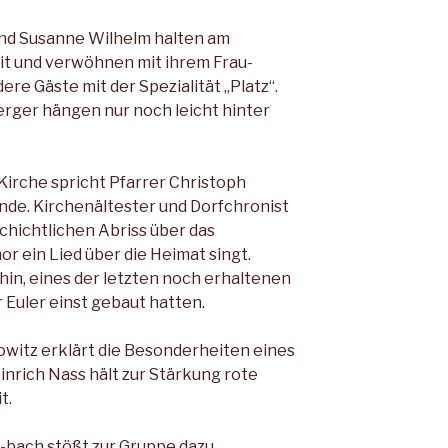
und Susanne Wilhelm halten am
it und verwöhnen mit ihrem Frau­
ere Gäste mit der Spezialität „Platz“.
erger hängen nur noch leicht hinter
n Kirche spricht Pfarrer Christoph
­de. Kirchenältester und Dorf­chronist
chichtlichen Abriss über das
or ein Lied über die Heimat singt.
 hin, eines der letzten noch erhaltenen
 Euler einst ge­baut hatten.
owitz erklärt die Besonderheiten eines
nrich Nass hält zur Stärkung rote
t.
bach stößt zur Gruppe dazu.