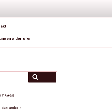
SEN)
takt
gungen widerrufen
Suchen
EITRÄGE
in das andere