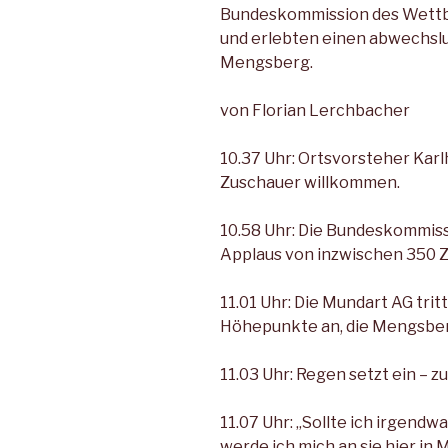
Bun­deskommission des Wett­b
und erlebten einen abwechsl
Mengsberg.
von Florian Lerchbacher
10.37 Uhr: Ortsvorsteher Karl­
Zuschauer willkommen.
10.58 Uhr: Die Bundeskom­miss
Applaus von inzwi­schen 350 
11.01 Uhr: Die Mundart AG tritt
Höhepunkte an, die Mengsberg
11.03 Uhr: Regen setzt ein – z
11.07 Uhr: „Sollte ich irgend­w
werde ich mich an sie hier in