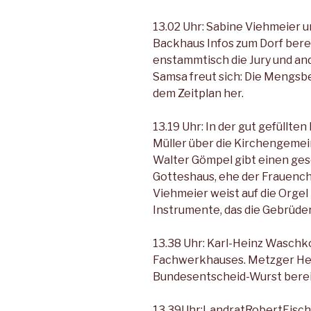
13.02 Uhr: Sabine Viehmeier 
Backhaus Infos zum Dorf bere
enstammtisch die Jury und an­d
Samsa freut sich: Die Mengsb
dem Zeitplan her.
13.19 Uhr: In der gut gefüllte
Müller über die Kirchengemein
Walter Gömpel gibt ei­nen ges
Gotteshaus, ehe der Frauen­ch
Viehmeier weist auf die Orgel
In­strumente, das die Gebrüder
13.38 Uhr: Karl-Heinz Waschk
Fach­werkhauses. Metzger Hei
Bun­desentscheid-Wurst berei
13.39Uhr:LandratRobertFisch-