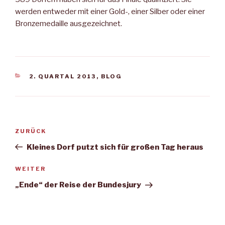
werden entweder mit einer Gold-, einer Silber­ oder einer
Bronzemedaille aus­gezeichnet.
KATEGORIEN
2. QUARTAL 2013
,
BLOG
Beitragsnavigation
Vorheriger
ZURÜCK
Beitrag
Kleines Dorf putzt sich für großen Tag heraus
Nächster
WEITER
Beitrag
„Ende“ der Reise der Bundesjury