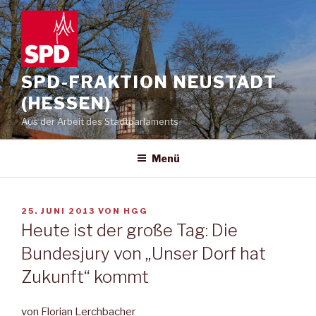
Zum
Inhalt
springen
SPD-FRAKTION NEUSTADT
(HESSEN)
Aus der Arbeit des Stadtparlaments
Menü
VERÖFFENTLICHT
25. JUNI 2013
VON
HGG
AM
Heute ist der große Tag: Die
Bundesjury von „Unser Dorf hat
Zukunft“ kommt
von Florian Lerchbacher