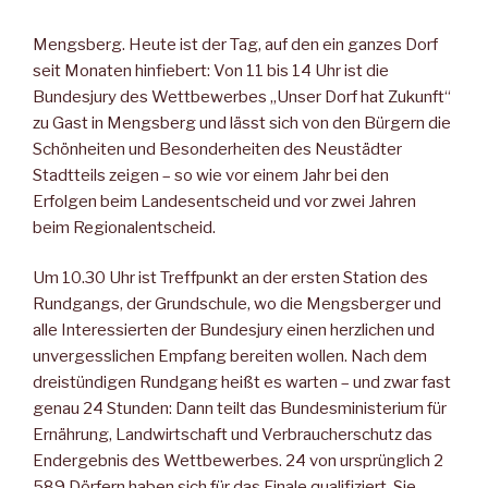
Mengsberg. Heute ist der Tag, auf den ein ganzes Dorf
seit Mo­naten hinfiebert: Von 11 bis 14 Uhr ist die
Bundesjury des Wett­bewerbes „Unser Dorf hat Zu­kunft“
zu Gast in Mengsberg und lässt sich von den Bürgern die
Schönheiten und Besonder­heiten des Neustädter
Stadtteils zeigen – so wie vor einem Jahr bei den
Erfolgen beim Landes­entscheid und vor zwei Jahren
beim Regionalentscheid.
Um 10.30 Uhr ist Treffpunkt an der ersten Station des
Rund­gangs, der Grundschule, wo die Mengsberger und
alle Interes­sierten der Bundesjury einen herzlichen und
unvergesslichen Empfang bereiten wollen. Nach dem
dreistündigen Rundgang heißt es warten – und zwar fast
genau 24 Stunden: Dann teilt das Bundesministerium für
Er­nährung, Landwirtschaft und Verbraucherschutz das
End­ergebnis des Wettbewerbes. 24 von ursprünglich 2
589 Dörfern haben sich für das Finale qua­lifiziert. Sie