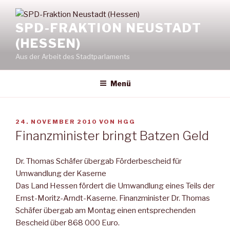
Zum
Inhalt
SPD-FRAKTION NEUSTADT
springen
(HESSEN)
Aus der Arbeit des Stadtparlaments
Menü
VERÖFFENTLICHT
24. NOVEMBER 2010
VON
HGG
AM
Finanzminister bringt Batzen Geld
Dr. Thomas Schäfer übergab Förderbescheid für
Umwandlung der Kaserne
Das Land Hessen fördert die Umwandlung eines Teils der
Ernst-Moritz-Arndt-Kaserne. Finanzminister Dr. Thomas
Schäfer übergab am Montag einen entsprechenden
Bescheid über 868 000 Euro.