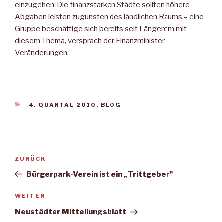
einzugehen: Die finanzstarken Städte sollten höhere
Abgaben leisten zugunsten des ländlichen Raums – eine
Gruppe beschäftige sich bereits seit Längerem mit
diesem Thema, versprach der Finanzminister
Veränderungen.
KATEGORIEN
4. QUARTAL 2010
,
BLOG
Beitragsnavigation
Vorheriger
ZURÜCK
Beitrag
Bürgerpark-Verein ist ein „Trittgeber"
Nächster
WEITER
Beitrag
Neustädter Mitteilungsblatt