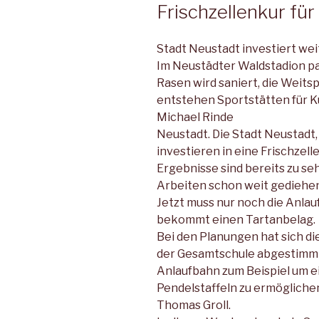
Frischzellenkur fü
Stadt Neustadt investiert wei
Im Neustädter Waldstadion pa
Rasen wird saniert, die Weits
entstehen Sportstätten für K
Michael Rinde
Neustadt. Die Stadt Neustadt,
investieren in eine Frischzell
Ergebnisse sind bereits zu se
Arbeiten schon weit gediehen,
Jetzt muss nur noch die Anla
bekommt einen Tartanbelag.
Bei den Planungen hat sich d
der Gesamtschule abgestimmt.
Anlaufbahn zum Beispiel um e
Pendelstaffeln zu ermögliche
Thomas Groll.