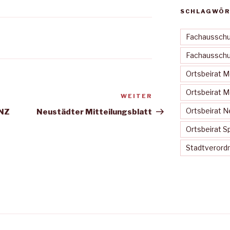
SCHLAGWÖR
Fachausschu
Fachausschus
Ortsbeirat 
Ortsbeirat 
WEITER
Nächster
Beitrag
Ortsbeirat N
MNZ
Neustädter Mitteilungsblatt
Ortsbeirat S
Stadtveror