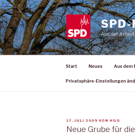
Zum
Inhalt
springen
SPD-
Aus der Arbeit
Start
Neues
Aus dem 
Privatsphäre-Einstellungen än
VERÖFFENTLICHT
17. JULI 2009
VON
HGG
AM
Neue Grube für die