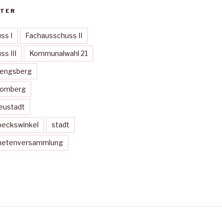
TER
ss I
Fachausschuss II
s III
Kommunalwahl 21
Mengsberg
Momberg
eustadt
peckswinkel
stadt
dnetenversammlung