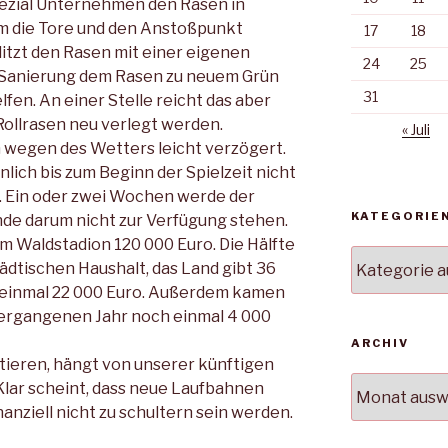
pezial Unternehmen den Rasen in
 um die Tore und den Anstoßpunkt
17
18
itzt den Rasen mit einer eigenen
24
25
e Sanierung dem Rasen zu neuem Grün
31
fen. An einer Stelle reicht das aber
Rollrasen neu verlegt werden.
« Juli
 wegen des Wetters leicht verzögert.
ich bis zum Beginn der Spielzeit nicht
l. Ein oder zwei Wochen werde der
KATEGORIE
nde darum nicht zur Verfügung stehen.
m Waldstadion 120 000 Euro. Die Hälfte
Kategorien
ädtischen Haushalt, das Land gibt 36
 einmal 22 000 Euro. Außerdem kamen
vergangenen Jahr noch einmal 4 000
ARCHIV
tieren, hängt von unserer künftigen
Archiv
 Klar scheint, dass neue Laufbahnen
nanziell nicht zu schultern sein werden.