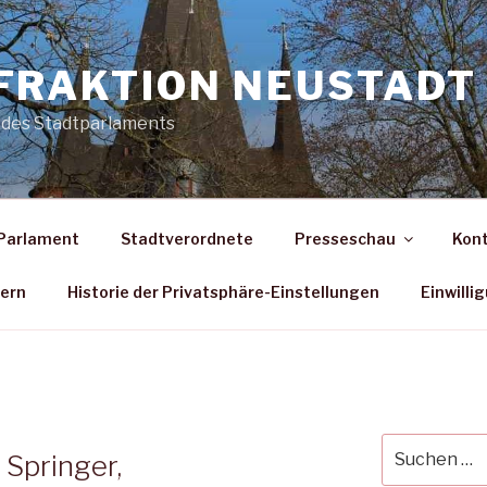
FRAKTION NEUSTADT 
 des Stadtparlaments
Parlament
Stadtverordnete
Presseschau
Kon
dern
Historie der Privatsphäre-Einstellungen
Einwilli
Suche
 Springer,
nach: