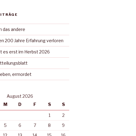
EITRÄGE
in das andere
n 200 Jahre Erfahrung verloren
t es erst im Herbst 2026
tteilungsblatt
rieben, ermordet
August 2026
M
D
F
S
S
1
2
5
6
7
8
9
12
13
14
15
16