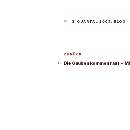
KATEGORIEN
3. QUARTAL 2009
,
BLOG
Beitragsnavigation
Vorheriger
ZURÜCK
Beitrag
Die Gauben kommen raus – 