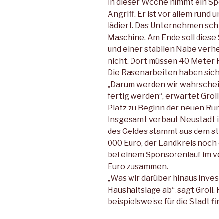
In dieser Woche nimmt ein S
Angriff. Er ist vor allem rund
lädiert. Das Unternehmen schl
Maschine. Am Ende soll dies
und einer stabilen Nabe verhel
nicht. Dort müssen 40 Meter 
Die Rasenarbeiten haben sich
„Darum werden wir wahrscheinl
fertig werden“, erwartet Grol
Platz zu Beginn der neuen Ru
Insgesamt verbaut Neustadt i
des Geldes stammt aus dem st
000 Euro, der Landkreis noch
bei einem Sponsorenlauf im 
Euro zusammen.
„Was wir darüber hinaus inves
Haushaltslage ab“, sagt Groll.
beispielsweise für die Stadt fi