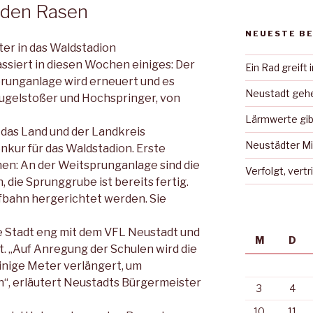
r den Rasen
NEUESTE B
ter in das Waldstadion
ssiert in diesen Wochen einiges: Der
Ein Rad greift 
prunganlage wird erneuert und es
Neustadt gehe
ugelstoßer und Hochspringer, von
Lärmwerte gib
 das Land und der Landkreis
Neustädter Mi
enkur für das Waldstadion. Erste
hen: An der Weitsprunganlage sind die
Verfolgt, vert
 die Sprunggrube ist bereits fertig.
ufbahn hergerichtet werden. Sie
ie Stadt eng mit dem VFL Neustadt und
M
D
 „Auf Anregung der Schulen wird die
inige Meter verlängert, um
n“, erläutert Neustadts Bürgermeister
3
4
10
11