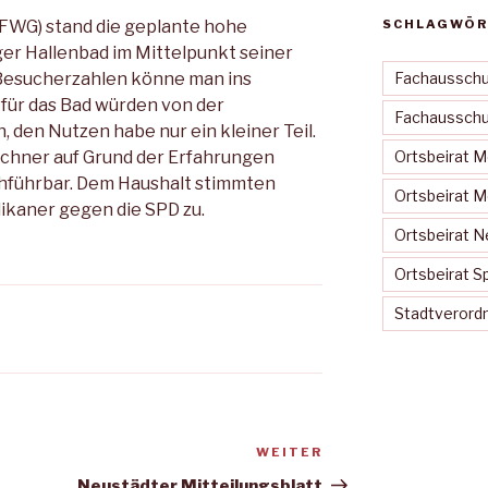
FWG) stand die geplante hohe
SCHLAGWÖR
ger Hallenbad im Mittelpunkt seiner
Besucherzahlen könne man ins
Fachausschu
für das Bad würden von der
Fachausschus
den Nutzen habe nur ein kleiner Teil.
aschner auf Grund der Erfahrungen
Ortsbeirat 
führbar. Dem Haushalt stimmten
Ortsbeirat 
ikaner gegen die SPD zu.
Ortsbeirat N
Ortsbeirat S
Stadtveror
WEITER
Nächster
Beitrag
Neustädter Mitteilungsblatt