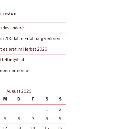
EITRÄGE
in das andere
n 200 Jahre Erfahrung verloren
t es erst im Herbst 2026
tteilungsblatt
rieben, ermordet
August 2026
M
D
F
S
S
1
2
5
6
7
8
9
12
13
14
15
16