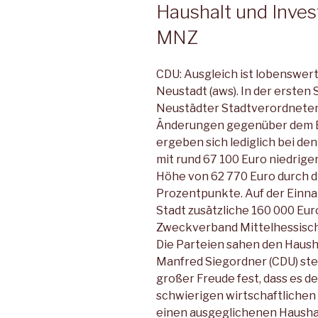
Haushalt und Inve
MNZ
CDU: Ausgleich ist lobenswer
Neustadt (aws). In der ersten
Neustädter Stadtverordneten
Änderungen gegenüber dem E
ergeben sich lediglich bei de
mit rund 67 100 Euro niedrige
Höhe von 62 770 Euro durch d
Prozentpunkte. Auf der Einn
Stadt zusätzliche 160 000 Eur
Zweckverband Mittelhessis
Die Parteien sahen den Haus
Manfred Siegordner (CDU) ste
großer Freude fest, dass es 
schwierigen wirtschaftlichen
einen ausgeglichenen Hausha