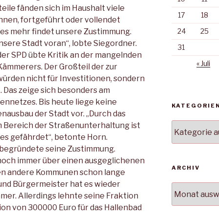
eile fänden sich im Haushalt viele
17
18
nen, fortgeführt oder vollendet
eles mehr findet unsere Zustimmung.
24
25
sere Stadt voran“, lobte Siegordner.
31
er SPD übte Kritik an der mangelnden
« Juli
Kämmerers. Der Großteil der zur
ürden nicht für Investitionen, sondern
. Das zeige sich besonders am
ennetzes. Bis heute liege keine
KATEGORIE
enausbau der Stadt vor. „Durch das
 Bereich der Straßenunterhaltung ist
Kategorien
es gefährdet“, betonte Horn.
 begründete seine Zustimmung.
noch immer über einen ausgeglichenen
ARCHIV
en andere Kommunen schon lange
und Bürgermeister hat es wieder
Archiv
mer. Allerdings lehnte seine Fraktion
tion von 300000 Euro für das Hallenbad