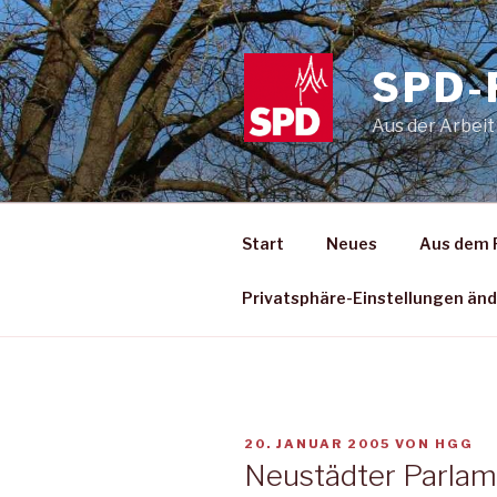
Zum
Inhalt
springen
SPD-
Aus der Arbeit
Start
Neues
Aus dem 
Privatsphäre-Einstellungen än
VERÖFFENTLICHT
20. JANUAR 2005
VON
HGG
AM
Neustädter Parlam