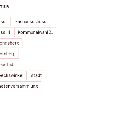
TER
ss I
Fachausschuss II
s III
Kommunalwahl 21
Mengsberg
Momberg
eustadt
peckswinkel
stadt
dnetenversammlung