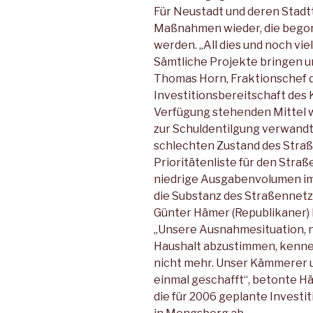
Für Neustadt und deren Stadtt
Maßnahmen wieder, die begon
werden. „All dies und noch vi
Sämtliche Projekte bringen un
Thomas Horn, Fraktionschef d
Investitionsbereitschaft des 
Verfügung stehenden Mittel w
zur Schuldentilgung verwandt
schlechten Zustand des Straß
Prioritätenliste für den Straß
niedrige Ausgabenvolumen im
die Substanz des Straßennetz
Günter Hämer (Republikaner)
„Unsere Ausnahmesituation, 
Haushalt abzustimmen, kenn
nicht mehr. Unser Kämmerer 
einmal geschafft“, betonte Hä
die für 2006 geplante Investi