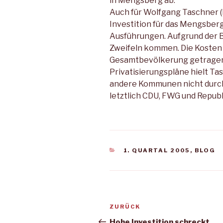
in Mengsberg ab.
Auch für Wolfgang Taschner (
Investition für das Mengsber
Ausführungen. Aufgrund der 
Zweifeln kommen. Die Kosten 
Gesamtbevölkerung getragen, 
Privatisierungspläne hielt T
andere Kommunen nicht durch
letztlich CDU, FWG und Republ
KATEGORIEN
1. QUARTAL 2005
,
BLOG
Beitragsnavigation
Vorheriger
ZURÜCK
Beitrag
Hohe Investition schreckt