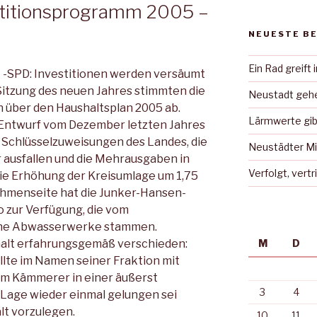
stitionsprogramm 2005 –
NEUESTE B
Ein Rad greift 
t -SPD: Investitionen werden versäumt
 Sitzung des neuen Jahres stimmten die
Neustadt gehe
 über den Haushaltsplan 2005 ab.
Lärmwerte gib
ntwurf vom Dezember letzten Jahres
n Schlüsselzuweisungen des Landes, die
Neustädter Mi
r ausfallen und die Mehrausgaben in
Verfolgt, vert
ie Erhöhung der Kreisumlage um 1,75
ahmenseite hat die Junker-Hansen-
o zur Verfügung, die vom
che Abwasserwerke stammen.
halt erfahrungsgemäß verschieden:
M
D
llte im Namen seiner Fraktion mit
dem Kämmerer in einer äußerst
3
4
 Lage wieder einmal gelungen sei
lt vorzulegen.
10
11