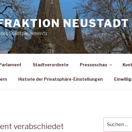
FRAKTION NEUSTADT 
 des Stadtparlaments
Parlament
Stadtverordnete
Presseschau
Kon
dern
Historie der Privatsphäre-Einstellungen
Einwilli
Suche
ent verabschiedet
nach: