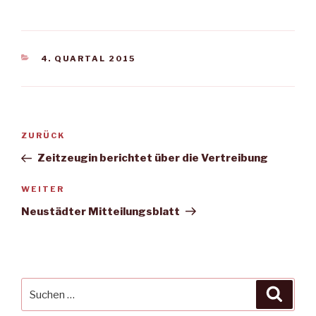
KATEGORIEN
4. QUARTAL 2015
Beitragsnavigation
Vorheriger
ZURÜCK
Beitrag
Zeitzeugin berichtet über die Vertreibung
Nächster
WEITER
Beitrag
Neustädter Mitteilungsblatt
Suche
Suche
nach: