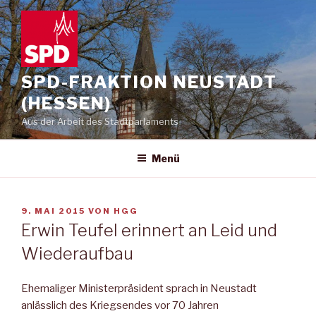
Zum
Inhalt
springen
SPD-FRAKTION NEUSTADT
(HESSEN)
Aus der Arbeit des Stadtparlaments
Menü
VERÖFFENTLICHT
9. MAI 2015
VON
HGG
AM
Erwin Teufel erinnert an Leid und
Wiederaufbau
Ehemaliger Ministerpräsident sprach in Neustadt
anlässlich des Kriegsendes vor 70 Jahren