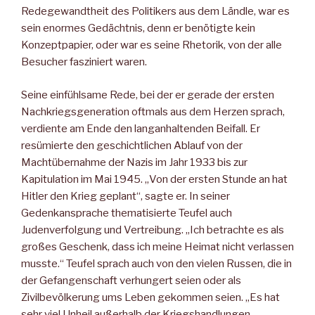
Redegewandtheit des Politikers aus dem Ländle, war es
sein enormes Gedächtnis, denn er benötigte kein
Konzeptpapier, oder war es seine Rhetorik, von der alle
Besucher fasziniert waren.
Seine einfühlsame Rede, bei der er gerade der ersten
Nachkriegsgeneration oftmals aus dem Herzen sprach,
verdiente am Ende den langanhaltenden Beifall. Er
resümierte den geschichtlichen Ablauf von der
Machtübernahme der Nazis im Jahr 1933 bis zur
Kapitulation im Mai 1945. „Von der ersten Stunde an hat
Hitler den Krieg geplant“, sagte er. In seiner
Gedenkansprache thematisierte Teufel auch
Judenverfolgung und Vertreibung. „Ich betrachte es als
großes Geschenk, dass ich meine Heimat nicht verlassen
musste.“ Teufel sprach auch von den vielen Russen, die in
der Gefangenschaft verhungert seien oder als
Zivilbevölkerung ums Leben gekommen seien. „Es hat
sehr viel Unheil außerhalb der Kriegshandlungen