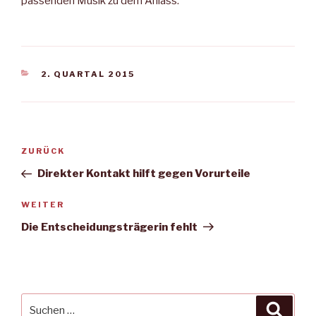
passenden Musik zu dem Anlass.
KATEGORIEN
2. QUARTAL 2015
Beitragsnavigation
Vorheriger
ZURÜCK
Beitrag
Direkter Kontakt hilft gegen Vorurteile
Nächster
WEITER
Beitrag
Die Entscheidungsträgerin fehlt
Suche
Suche