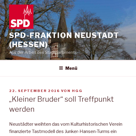
Zum
Inhalt
springen
SPD-FRAKTION NEUSTADT
(HESSEN)
Aus der Arbeit des Stadtparlaments
Menü
VERÖFFENTLICHT
22. SEPTEMBER 2016
VON
HGG
AM
„Kleiner Bruder“ soll Treffpunkt
werden
Neustädter weihten das vom Kulturhistorischen Verein
finanzierte Tastmodell des Junker-Hansen-Turms ein