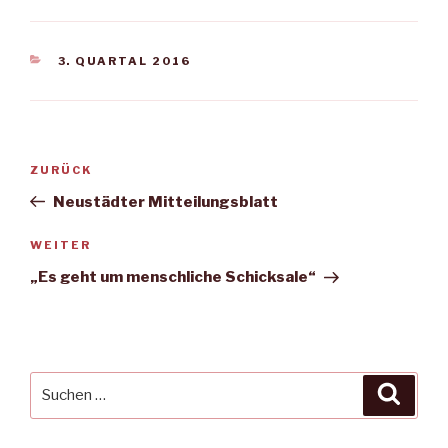
KATEGORIEN
3. QUARTAL 2016
Beitragsnavigation
Vorheriger
ZURÜCK
Beitrag
Neustädter Mitteilungsblatt
Nächster
WEITER
Beitrag
„Es geht um menschliche Schicksale“
Suche
Suche
nach: