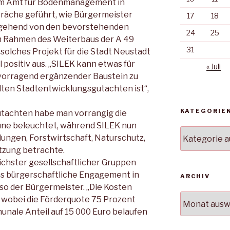
em Amt für Bodenmanagement in
räche geführt, wie Bürgermeister
17
18
sgehend von den bevorstehenden
24
25
m Rahmen des Weiterbaus der A 49
31
solches Projekt für die Stadt Neustadt
 positiv aus. „SILEK kann etwas für
« Juli
ervorragend ergänzender Baustein zu
lten Stadtentwicklungsgutachten ist“,
KATEGORIE
tachten habe man vorrangig die
ne beleuchtet, während SILEK nun
Kategorien
lungen, Forstwirtschaft, Naturschutz,
tzung betrachte.
ichster gesellschaftlicher Gruppen
as bürgerschaftliche Engagement in
ARCHIV
so der Bürgermeister. „Die Kosten
Archiv
, wobei die Förderquote 75 Prozent
unale Anteil auf 15 000 Euro belaufen