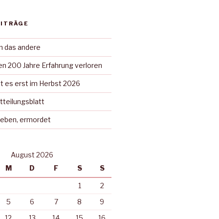
EITRÄGE
in das andere
n 200 Jahre Erfahrung verloren
t es erst im Herbst 2026
tteilungsblatt
rieben, ermordet
August 2026
M
D
F
S
S
1
2
5
6
7
8
9
12
13
14
15
16