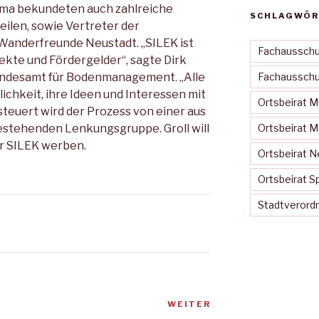
ma bekundeten auch zahlreiche
SCHLAGWÖR
eilen, sowie Vertreter der
Wanderfreunde Neustadt. „SILEK ist
Fachausschu
jekte und Fördergelder“, sagte Dirk
andesamt für Bodenmanagement. „Alle
Fachausschus
chkeit, ihre Ideen und Interessen mit
Ortsbeirat 
steuert wird der Prozess von einer aus
estehenden Lenkungsgruppe. Groll will
Ortsbeirat 
ür SILEK werben.
Ortsbeirat N
Ortsbeirat S
Stadtveror
WEITER
Nächster