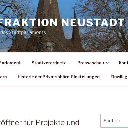
FRAKTION NEUSTADT 
 des Stadtparlaments
Parlament
Stadtverordnete
Presseschau
Kon
dern
Historie der Privatsphäre-Einstellungen
Einwilli
Suche
röffner für Projekte und
nach: