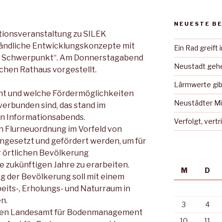
NEUESTE B
tionsveranstaltung zu SILEK
 Ländliche Entwicklungskonzepte mit
Ein Rad greift 
n Schwerpunkt“. Am Donnerstagabend
Neustadt gehe
chen Rathaus vorgestellt.
Lärmwerte gib
ht und welche Fördermöglichkeiten
Neustädter Mi
verbunden sind, das stand im
en Informationsabends.
Verfolgt, vert
n Flurneuordnung im Vorfeld von
ngesetzt und gefördert werden, um für
 örtlichen Bevölkerung
e zukünftigen Jahre zu erarbeiten.
M
D
ng der Bevölkerung soll mit einem
eits-, Erholungs- und Naturraum in
n.
3
4
hen Landesamt für Bodenmanagement
10
11