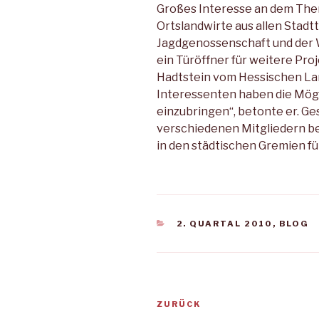
Großes Interesse an dem The
Ortslandwirte aus allen Stadtt
Jagdgenossenschaft und der 
ein Türöffner für weitere Pro
Hadtstein vom Hessischen L
Interessenten haben die Mögli
einzubringen“, betonte er. Ge
verschiedenen Mitgliedern b
in den städtischen Gremien f
KATEGORIEN
2. QUARTAL 2010
,
BLOG
Beitragsnavigation
Vorheriger
ZURÜCK