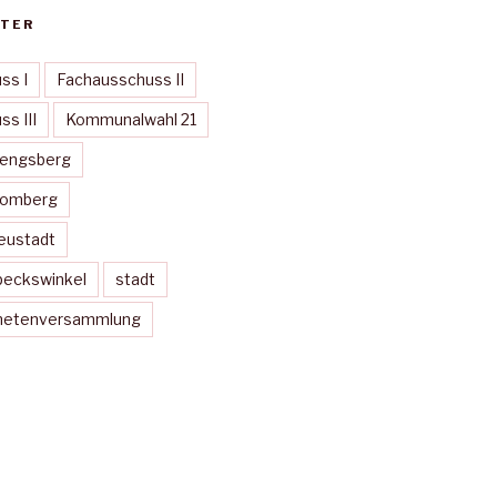
TER
ss I
Fachausschuss II
s III
Kommunalwahl 21
Mengsberg
Momberg
eustadt
peckswinkel
stadt
dnetenversammlung