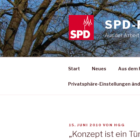
Zum
Inhalt
springen
SPD-
Aus der Arbeit
Start
Neues
Aus dem 
Privatsphäre-Einstellungen än
VERÖFFENTLICHT
15. JUNI 2010
VON
HGG
AM
„Konzept ist ein Tü