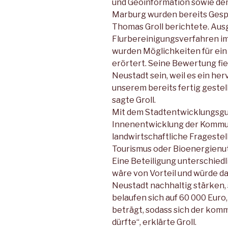
und Geoinformation sowie d
Marburg wurden bereits Gesp
Thomas Groll berichtete. Au
Flurbereinigungsverfahren i
wurden Möglichkeiten für ein 
erörtert. Seine Bewertung fiel
Neustadt sein, weil es ein h
unserem bereits fertig gestel
sagte Groll.
Mit dem Stadtentwicklungsgu
Innenentwicklung der Kommu
landwirtschaftliche Fragestel
Tourismus oder Bioenergienu
Eine Beteiligung unterschiedl
wäre von Vorteil und würde d
Neustadt nachhaltig stärken, 
belaufen sich auf 60 000 Euro
beträgt, sodass sich der komm
dürfte“, erklärte Groll.