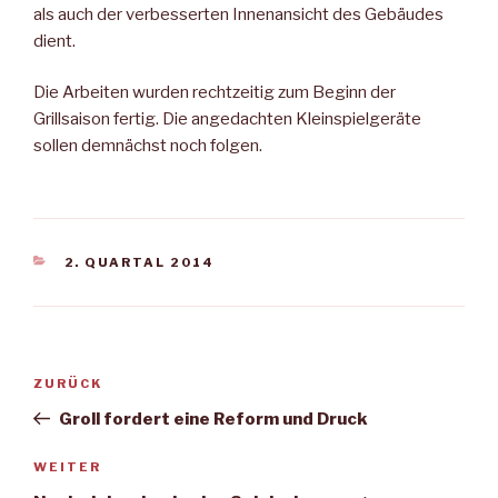
als auch der verbesserten Innenansicht des Gebäudes
dient.
Die Arbeiten wurden rechtzeitig zum Beginn der
Grillsaison fertig. Die angedachten Kleinspielgeräte
sollen demnächst noch folgen.
KATEGORIEN
2. QUARTAL 2014
Beitragsnavigation
Vorheriger
ZURÜCK
Beitrag
Groll fordert eine Reform und Druck
Nächster
WEITER
Beitrag