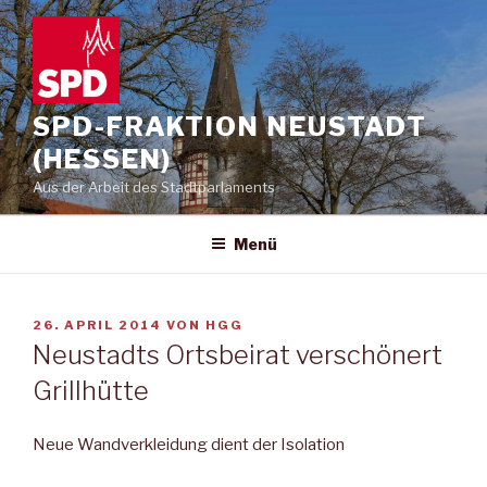
Zum
Inhalt
springen
SPD-FRAKTION NEUSTADT
(HESSEN)
Aus der Arbeit des Stadtparlaments
Menü
VERÖFFENTLICHT
26. APRIL 2014
VON
HGG
AM
Neustadts Ortsbeirat verschönert
Grillhütte
Neue Wandverkleidung dient der Isolation