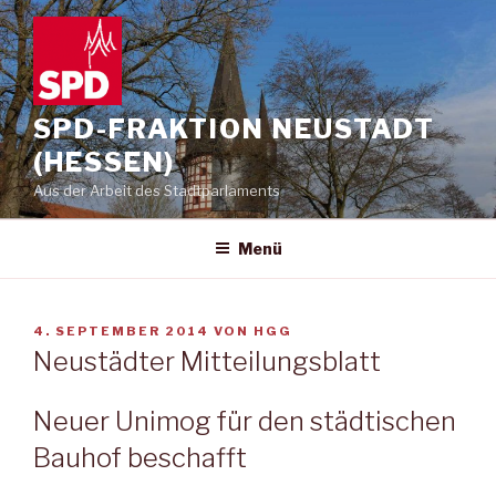
Zum
Inhalt
springen
SPD-FRAKTION NEUSTADT
(HESSEN)
Aus der Arbeit des Stadtparlaments
Menü
VERÖFFENTLICHT
4. SEPTEMBER 2014
VON
HGG
AM
Neustädter Mitteilungsblatt
Neuer Unimog für den städtischen
Bauhof beschafft