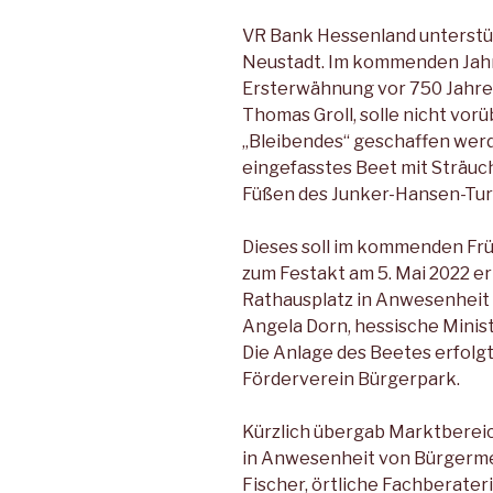
VR Bank Hessenland unterstü
Neustadt. Im kommenden Jahr 
Ersterwähnung vor 750 Jahren
Thomas Groll, solle nicht vor
„Bleibendes“ geschaffen werd
eingefasstes Beet mit Sträu
Füßen des Junker-Hansen-Tur
Dieses soll im kommenden Frü
zum Festakt am 5. Mai 2022 er
Rathausplatz in Anwesenheit 
Angela Dorn, hessische Minist
Die Anlage des Beetes erfolg
Förderverein Bürgerpark.
Kürzlich übergab Marktbereic
in Anwesenheit von Bürgerme
Fischer, örtliche Fachberater