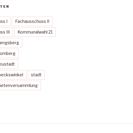
TER
ss I
Fachausschuss II
s III
Kommunalwahl 21
Mengsberg
Momberg
eustadt
peckswinkel
stadt
dnetenversammlung