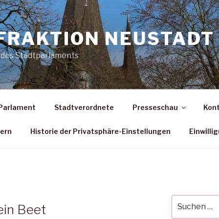
FRAKTION NEUSTADT 
 des Stadtparlaments
Parlament
Stadtverordnete
Presseschau
Kon
dern
Historie der Privatsphäre-Einstellungen
Einwilli
Suche
ein Beet
nach: