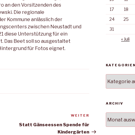
o an den Vorsitzenden des
17
18
wski. Die regionale
er Kommune anlässlich der
24
25
ngscenters zwischen Neustadt und
31
1 diese Unterstützung für ein
« Juli
. Das Beet soll so ausgestaltet
Hintergrund für Fotos eignet.
KATEGORIE
Kategorien
ARCHIV
Archiv
WEITER
Nächster
Beitrag
Statt Gänseessen Spende für
Kindergärten