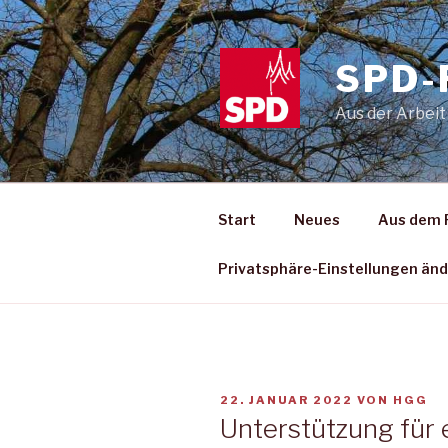
Zum
Inhalt
springen
SPD-
Aus der Arbeit
Start
Neues
Aus dem 
Privatsphäre-Einstellungen än
VERÖFFENTLICHT
22. JANUAR 2022
VON
HGG
AM
Unterstützung für 