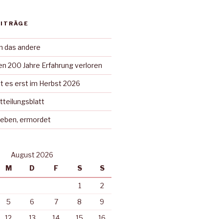
EITRÄGE
in das andere
n 200 Jahre Erfahrung verloren
t es erst im Herbst 2026
tteilungsblatt
rieben, ermordet
August 2026
M
D
F
S
S
1
2
5
6
7
8
9
12
13
14
15
16