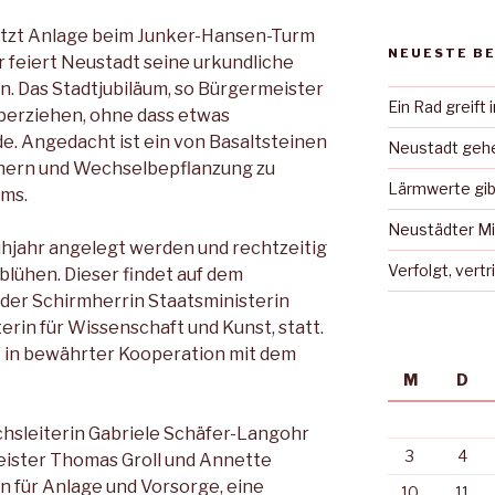
tzt Anlage beim Junker-Hansen-Turm
NEUESTE B
feiert Neustadt seine urkundliche
. Das Stadtjubiläum, so Bürgermeister
Ein Rad greift 
überziehen, ohne dass etwas
e. Angedacht ist ein von Basaltsteinen
Neustadt gehe
chern und Wechselbepflanzung zu
Lärmwerte gib
ms.
Neustädter Mi
hjahr angelegt werden und rechtzeitig
Verfolgt, vert
blühen. Dieser findet auf dem
der Schirmherrin Staatsministerin
erin für Wissenschaft und Kunst, statt.
t in bewährter Kooperation mit dem
M
D
hsleiterin Gabriele Schäfer-Langohr
3
4
ister Thomas Groll und Annette
in für Anlage und Vorsorge, eine
10
11