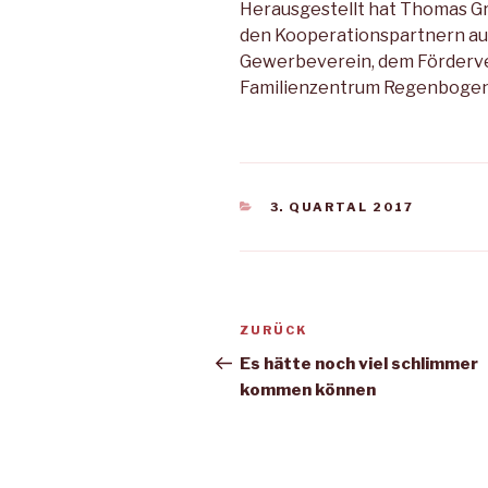
Herausgestellt hat Thomas Gr
den Kooperationspartnern au
Gewerbeverein, dem Förderv
Familienzentrum Regenbogen
KATEGORIEN
3. QUARTAL 2017
Beitragsnavigation
Vorheriger
ZURÜCK
Beitrag
Es hätte noch viel schlimmer
kommen können