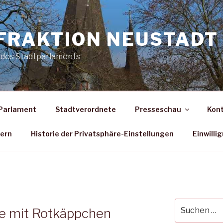
FRAKTION NEUSTADT 
 des Stadtparlaments
Parlament
Stadtverordnete
Presseschau
Kon
dern
Historie der Privatsphäre-Einstellungen
Einwilli
Suche
ve mit Rotkäppchen
nach: