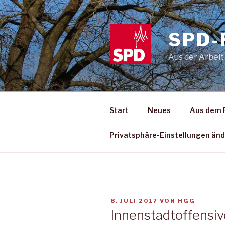
Zum
Inhalt
springen
SPD-
Aus der Arbeit
Start
Neues
Aus dem 
Privatsphäre-Einstellungen än
VERÖFFENTLICHT
8. JULI 2017
VON
HGG
AM
Innenstadtoffensi