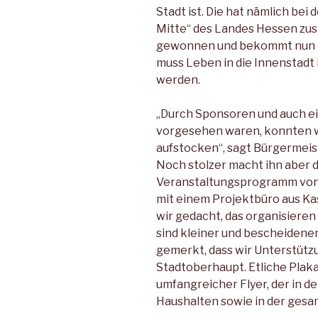
Stadt ist. Die hat nämlich bei
Mitte“ des Landes Hessen zu
gewonnen und bekommt nun 12
muss Leben in die Innenstadt
werden.
„Durch Sponsoren und auch ei
vorgesehen waren, konnten wi
aufstocken“, sagt Bürgermeist
Noch stolzer macht ihn aber 
Veranstaltungsprogramm von 
mit einem Projektbüro aus Ka
wir gedacht, das organisieren
sind kleiner und bescheidener
gemerkt, dass wir Unterstützu
Stadtoberhaupt. Etliche Plak
umfangreicher Flyer, der in 
Haushalten sowie in der gesa