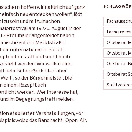
suchern hoffen wir natürlich auf ganz
SCHLAGWÖR
t einfach neu entdecken wollen“, lädt
bei zu sein und mitzumachen.
Fachausschu
lerfestival am 19./20. August in der
Fachausschus
n 13 Profimaler angemeldet haben.
eimische auf der Marktstraße
Ortsbeirat 
beim internationalen Buffet
Ortsbeirat 
 September statt und sucht noch
rgestellt werden. Wir wollen eine
Ortsbeirat N
mit heimischen Gerichten aber
Ortsbeirat S
 Welt“, so der Bürgermeister. Die
 in einem Rezeptbuch
Stadtveror
tlicht werden. Wer Interesse hat,
 und im Begegnungstreff melden.
ation etablierter Veranstaltungen, vor
beispielsweise das Bandnacht- Open-Air.