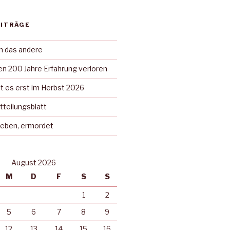
EITRÄGE
in das andere
n 200 Jahre Erfahrung verloren
t es erst im Herbst 2026
tteilungsblatt
rieben, ermordet
August 2026
M
D
F
S
S
1
2
5
6
7
8
9
12
13
14
15
16