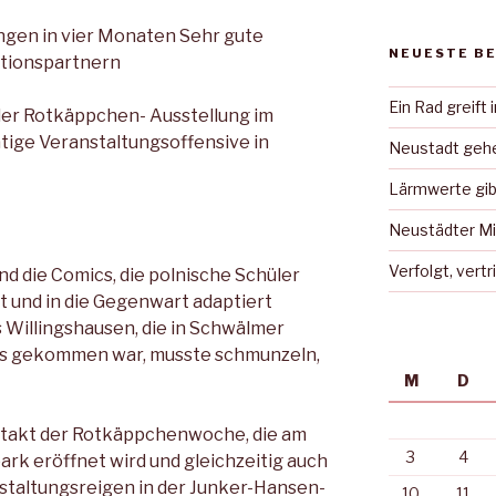
ngen in vier Monaten Sehr gute
NEUESTE B
tionspartnern
Ein Rad greift 
 der Rotkäppchen- Ausstellung im
tige Veranstaltungsoffensive in
Neustadt gehe
Lärmwerte gib
Neustädter Mi
Verfolgt, vert
nd die Comics, die polnische Schüler
 und in die Gegenwart adaptiert
 Willingshausen, die in Schwälmer
us gekommen war, musste schmunzeln,
M
D
uftakt der Rotkäppchenwoche, die am
3
4
park eröffnet wird und gleichzeitig auch
nstaltungsreigen in der Junker-Hansen-
10
11