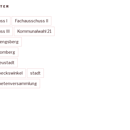
TER
ss I
Fachausschuss II
s III
Kommunalwahl 21
Mengsberg
Momberg
eustadt
peckswinkel
stadt
dnetenversammlung