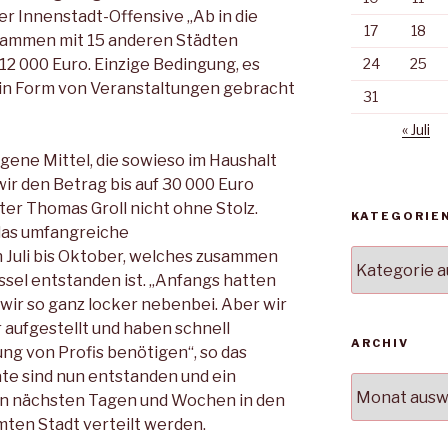
 der Innenstadt-Offensive „Ab in die
17
18
sammen mit 15 anderen Städten
 000 Euro. Einzige Bedingung, es
24
25
 in Form von Veranstaltungen gebracht
31
« Juli
gene Mittel, die sowieso im Haushalt
r den Betrag bis auf 30 000 Euro
er Thomas Groll nicht ohne Stolz.
KATEGORIE
das umfangreiche
Juli bis Oktober, welches zusammen
Kategorien
ssel entstanden ist. „Anfangs hatten
 wir so ganz locker nebenbei. Aber wir
 aufgestellt und haben schnell
ARCHIV
ng von Profis benötigen“, so das
ate sind nun entstanden und ein
Archiv
den nächsten Tagen und Wochen in den
mten Stadt verteilt werden.