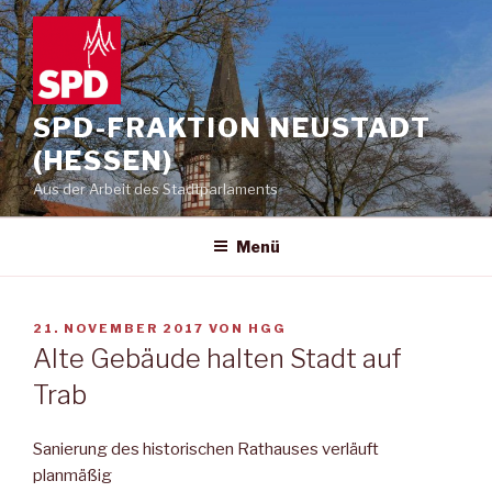
Zum
Inhalt
springen
SPD-FRAKTION NEUSTADT
(HESSEN)
Aus der Arbeit des Stadtparlaments
Menü
VERÖFFENTLICHT
21. NOVEMBER 2017
VON
HGG
AM
Alte Gebäude halten Stadt auf
Trab
Sanierung des historischen Rathauses verläuft
planmäßig