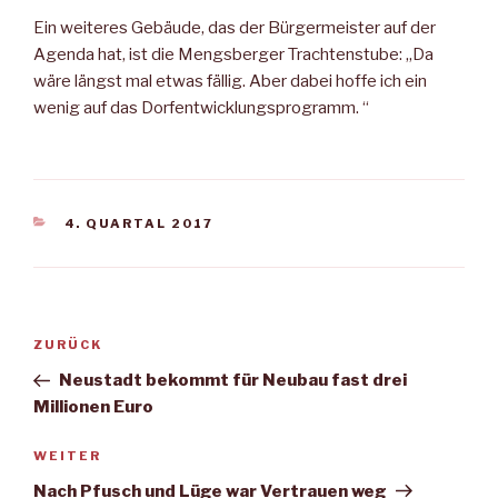
Ein weiteres Gebäude, das der Bürgermeister auf der
Agenda hat, ist die Mengsberger Trachtenstube: „Da
wäre längst mal etwas fällig. Aber dabei hoffe ich ein
wenig auf das Dorfentwicklungsprogramm. “
KATEGORIEN
4. QUARTAL 2017
Beitragsnavigation
Vorheriger
ZURÜCK
Beitrag
Neustadt bekommt für Neubau fast drei
Millionen Euro
Nächster
WEITER
Beitrag
Nach Pfusch und Lüge war Vertrauen weg