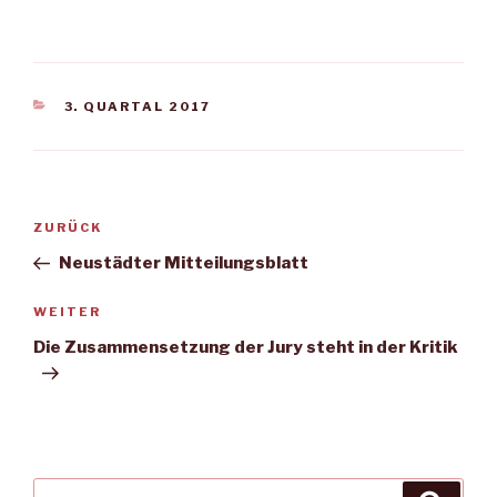
KATEGORIEN
3. QUARTAL 2017
Beitragsnavigation
Vorheriger
ZURÜCK
Beitrag
Neustädter Mitteilungsblatt
Nächster
WEITER
Beitrag
Die Zusammensetzung der Jury steht in der Kritik
Suche