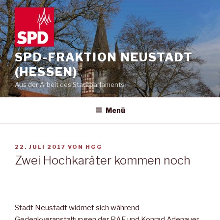
Zum
Inhalt
springen
SPD-FRAKTION NEUSTADT
(HESSEN)
Aus der Arbeit des Stadtparlaments
Menü
VERÖFFENTLICHT
22. JULI 2017
VON
HGG
AM
Zwei Hochkaräter kommen noch
Stadt Neustadt widmet sich während
Gedenkveranstaltungen der RAF und Konrad Adenauer