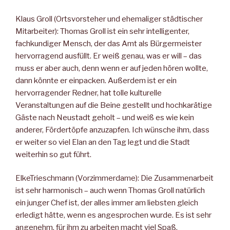
Klaus Groll (Ortsvorsteher und ehemaliger städtischer
Mitarbeiter): Thomas Groll ist ein sehr intelligenter,
fachkundiger Mensch, der das Amt als Bürgermeister
hervorragend ausfüllt. Er weiß genau, was er will – das
muss er aber auch, denn wenn er auf jeden hören wollte,
dann könnte er einpacken. Außerdem ist er ein
hervorragender Redner, hat tolle kulturelle
Veranstaltungen auf die Beine gestellt und hochkarätige
Gäste nach Neustadt geholt – und weiß es wie kein
anderer, Fördertöpfe anzuzapfen. Ich wünsche ihm, dass
er weiter so viel Elan an den Tag legt und die Stadt
weiterhin so gut führt.
ElkeTrieschmann (Vorzimmerdame): Die Zusammenarbeit
ist sehr harmonisch – auch wenn Thomas Groll natürlich
ein junger Chef ist, der alles immer am liebsten gleich
erledigt hätte, wenn es angesprochen wurde. Es ist sehr
angenehm, für ihm zu arbeiten macht viel Spaß.