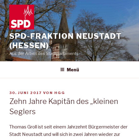
Zum
Inhalt
springen
SPD-FRAKTION NEUSTADT
(HESSEN)
Aus der Arbeit des Stadtparlaments
Menü
VERÖFFENTLICHT
30. JUNI 2017
VON
HGG
AM
Zehn Jahre Kapitän des „kleinen
Seglers
Thomas Groll ist seit einem Jahrzehnt Bürgermeister der
Stadt Neustadt und will sich in zwei Jahren wieder zur