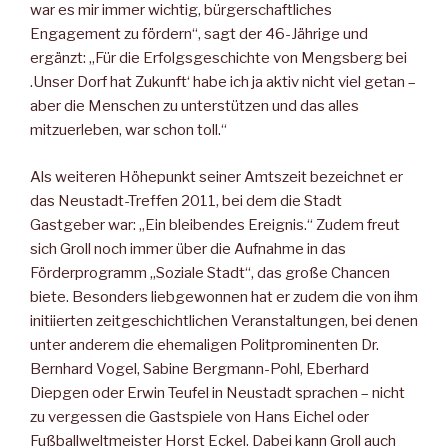
war es mir immer wichtig, bürgerschaftliches
Engagement zu fördern“, sagt der 46-Jährige und
ergänzt: „Für die Erfolgsgeschichte von Mengsberg bei
.Unser Dorf hat Zukunft‘ habe ich ja aktiv nicht viel getan –
aber die Menschen zu unterstützen und das alles
mitzuerleben, war schon toll.“
Als weiteren Höhepunkt seiner Amtszeit bezeichnet er
das Neustadt-Treffen 2011, bei dem die Stadt
Gastgeber war: „Ein bleibendes Ereignis.“ Zudem freut
sich Groll noch immer über die Aufnahme in das
Förderprogramm „Soziale Stadt“, das große Chancen
biete. Besonders liebgewonnen hat er zudem die von ihm
initiierten zeitgeschichtlichen Veranstaltungen, bei denen
unter anderem die ehemaligen Politprominenten Dr.
Bernhard Vogel, Sabine Bergmann-Pohl, Eberhard
Diepgen oder Erwin Teufel in Neustadt sprachen – nicht
zu vergessen die Gastspiele von Hans Eichel oder
Fußballweltmeister Horst Eckel. Dabei kann Groll auch