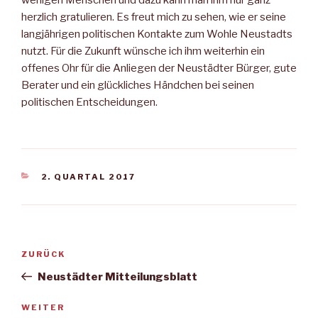
wenigen Menschen und dazu kann man ihm nur ganz
herzlich gratulieren. Es freut mich zu sehen, wie er seine
langjährigen politischen Kontakte zum Wohle Neustadts
nutzt. Für die Zukunft wünsche ich ihm weiterhin ein
offenes Ohr für die Anliegen der Neustädter Bürger, gute
Berater und ein glückliches Händchen bei seinen
politischen Entscheidungen.
KATEGORIEN
2. QUARTAL 2017
Beitragsnavigation
Vorheriger
ZURÜCK
Beitrag
Neustädter Mitteilungsblatt
Nächster
WEITER