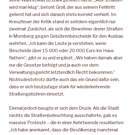
seine Wahl etwas zu stark gefeiert hatte. „Aus Schaden
wird man klug“, betont Groll, der aus seinem Fehltritt
gelernt hat und sich danach stets korrekt verhielt. Im
Kreuzfeuer der Kritik stand er seitdem eigentlich nur
zweimal: Zunächst, als sich die Bewohner dreier Straßen
in Momberg gegen Gebührenbescheide für den Ausbau
wehrten. „Ich kann die Leute ja verstehen, wenn
Bescheide über 15 000 oder 20 000 Euro ins Haus
flattern“, gibt er zu und ergänzt: „Wir haben damals aber
nur die Gesetze befolgt und ja auch vor dem
Verwaltungsgericht letztendlich Recht bekommen.“
Nichtsdestotrotz dürfte auch das ein Grund dafür sein,
dass er sich heutzutage stark für wiederkehrende
Straßengebühren einsetzt.
Einmal jedoch beugte er sich dem Druck: Als die Stadt
nachts die Straßenbeleuchtung ausschaltete, gab es
massive Proteste – die in einer Kehrtwende resultierten:
„Ich habe anerkannt, dass die Bevölkerung manchmal