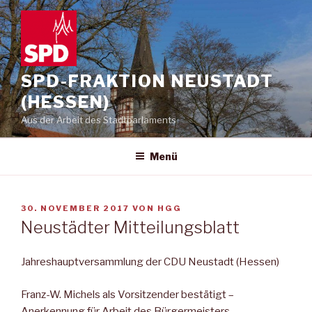
Zum
Inhalt
springen
SPD-FRAKTION NEUSTADT
(HESSEN)
Aus der Arbeit des Stadtparlaments
Menü
VERÖFFENTLICHT
30. NOVEMBER 2017
VON
HGG
AM
Neustädter Mitteilungsblatt
Jahreshauptversammlung der CDU Neustadt (Hessen)
Franz-W. Michels als Vorsitzender bestätigt –
Anerkennung für Arbeit des Bürgermeisters