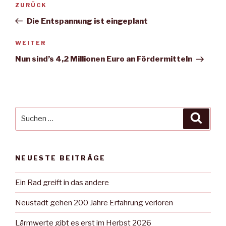
Vorheriger
ZURÜCK
Beitrag
Die Entspannung ist eingeplant
Nächster
WEITER
Beitrag
Nun sind’s 4,2 Millionen Euro an Fördermitteln
Suche
Suche
nach:
NEUESTE BEITRÄGE
Ein Rad greift in das andere
Neustadt gehen 200 Jahre Erfahrung verloren
Lärmwerte gibt es erst im Herbst 2026