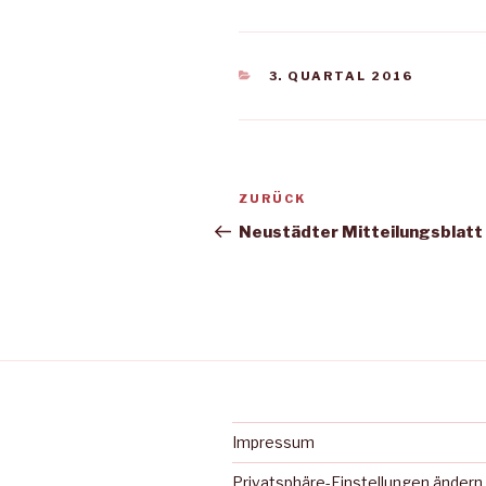
KATEGORIEN
3. QUARTAL 2016
Beitragsnavigation
Vorheriger
ZURÜCK
Beitrag
Neustädter Mitteilungsblatt
Impressum
Privatsphäre-Einstellungen ändern