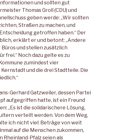
Informationen und sollten gut
rmeister Thomas Groll (CDU) und
hnellschuss geben werde: „Wir sollten
rzichten, Straßen zu machen, und
e Entscheidung getroffen haben.“ Der
lich, erklärt er und betont: „Andere
üros und stellen zusätzlich
ür frei.“ Noch dazu gelte es zu
r Kommune zumindest vier
Kernstadt und die drei Stadtteile. Die
edlich.“
ns-Gerhard Gatzweiler, dessen Partei
 aufgegriffen hatte, ist ein Freund
 „Es ist die solidarischere Lösung,
ultern verteilt werden. Von dem Weg,
lte ich nicht viel: Beträge von weit
f einmal auf die Menschen zukommen,
In Rheinland-Pfalz seien als