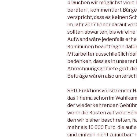
brauchen wir möglichst viele 
beraten“, kommentiert Bürge
verspricht, dass es keinen Sc
im Jahr 2017 lieber darauf ve
sollten abwarten, bis wir ein
Aufwand wäre jedenfalls erheb
Kommunen beauftragen dafür B
Mitarbeiter ausschließlich daf
bedenken, dass es in unsere
Abrechnungsgebiete gibt: die 
Beiträge wären also unterschi
SPD-Fraktionsvorsitzender Ha
das Thema schon im Wahlkampf
der wiederkehrenden Gebühren:
wenn die Kosten auf viele Sch
den wir bisher beschreiten, ha
mehr als 10 000 Euro, die au
sind einfach nicht zumutbar.“ 