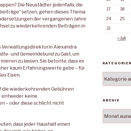
ppen? Die Neustädter jedenfalls, die
17
18
nbeiträge“ setzen, gehen dieses Thema
ndersetzungen der vergangenen Jahre
24
25
chsel zu wiederkehrenden Beiträgen in
31
« Juli
n Verwaltungsdirektorin Alexandra
dte- und Gemeindebund zu Gast, um
rmieren zu lassen. Sie betonte, dass es
KATEGORIE
her kaum Erfahrungswerte gebe – für
ßes Eisen.
Kategorien
f die wiederkehrenden Gebühren
or entweder keine
ARCHIV
 – oder diese schlicht nicht
Archiv
ten, dass jeder Haushalt einen