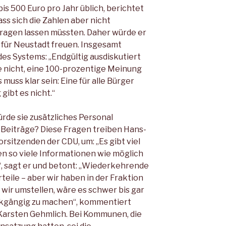
s 500 Euro pro Jahr üblich, berichtet
ss sich die Zahlen aber nicht
ragen lassen müssten. Daher würde er
 für Neustadt freuen. Insgesamt
des Systems: „Endgültig ausdiskutiert
e nicht, eine 100-prozentige Meinung
 muss klar sein: Eine für alle Bürger
ibt es nicht.“
rde sie zusätzliches Personal
Beiträge? Diese Fragen treiben Hans-
rsitzenden der CDU, um: „Es gibt viel
en so viele Informationen wie möglich
“, sagt er und betont: „Wiederkehrende
teile – aber wir haben in der Fraktion
 wir umstellen, wäre es schwer bis gar
ückgängig zu machen“, kommentiert
Karsten Gehmlich. Bei Kommunen, die