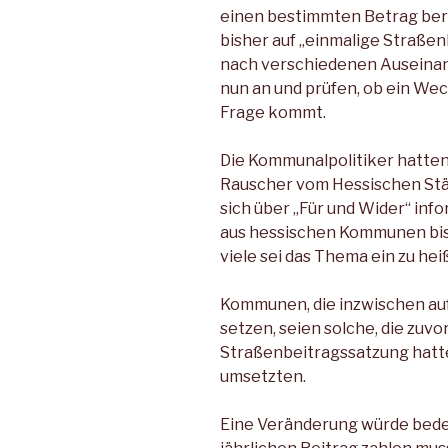
einen bestimmten Betrag bera
bisher auf „einmalige Straße
nach verschiedenen Auseina
nun an und prüfen, ob ein We
Frage kommt.
Die Kommunalpolitiker hatte
Rauscher vom Hessischen Stä
sich über „Für und Wider“ info
aus hessischen Kommunen bis
viele sei das Thema ein zu hei
Kommunen, die inzwischen au
setzen, seien solche, die zuv
Straßenbeitragssatzung hatten
umsetzten.
Eine Veränderung würde bedeu