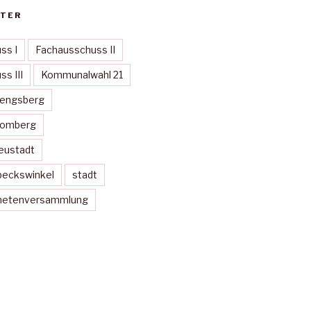
TER
ss I
Fachausschuss II
s III
Kommunalwahl 21
Mengsberg
Momberg
eustadt
peckswinkel
stadt
dnetenversammlung