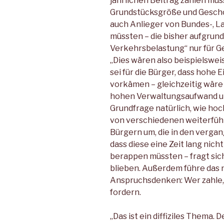
jährlichen Beitrag zahlen muss,
Grundstücksgröße und Geschos
auch Anlieger von Bundes-, L
müssten – die bisher aufgrund
Verkehrsbelastung“ nur für 
„Dies wären also beispielsweis
sei für die Bürger, dass hohe
vorkämen – gleichzeitig wäre
hohen Verwaltungsaufwand un
Grundfrage natürlich, wie hoch
von verschiedenen weiterführ
Bürgern um, die in den vergan
dass diese eine Zeit lang nic
berappen müssten – fragt sich
blieben. Außerdem führe das
Anspruchsdenken: Wer zahle,
fordern.
„Das ist ein diffiziles Thema