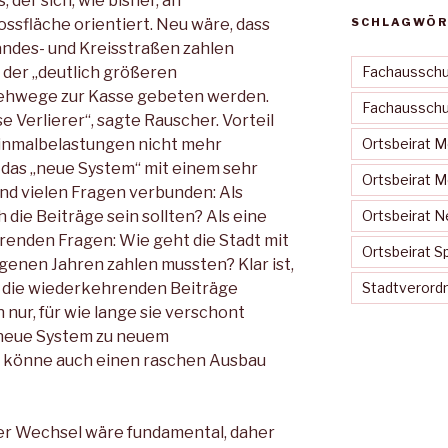
 der sich, wie bisher, an
sfläche orientiert. Neu wäre, dass
SCHLAGWÖR
andes- und Kreisstraßen zahlen
 der „deutlich größeren
Fachausschu
Gehwege zur Kasse gebeten werden.
Fachausschus
e Verlierer“, sagte Rauscher. Vorteil
 Einmalbelastungen nicht mehr
Ortsbeirat 
 das „neue System“ mit einem sehr
Ortsbeirat 
d vielen Fragen verbunden: Als
 die Beiträge sein sollten? Als eine
Ortsbeirat N
enden Fragen: Wie geht die Stadt mit
Ortsbeirat S
genen Jahren zahlen mussten? Klar ist,
ht die wiederkehrenden Beiträge
Stadtveror
 nur, für wie lange sie verschont
 neue System zu neuem
 könne auch einen raschen Ausbau
. Der Wechsel wäre fundamental, daher