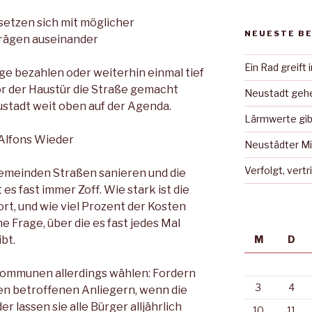
setzen sich mit möglicher
NEUESTE B
rägen auseinander
Ein Rad greift 
e bezahlen oder weiterhin einmal tief
or der Haustür die Straße gemacht
Neustadt gehe
ustadt weit oben auf der Agenda.
Lärmwerte gib
 Alfons Wieder
Neustädter Mi
Verfolgt, vert
emeinden Straßen sanieren und die
 es fast immer Zoff. Wie stark ist die
, und wie viel Prozent der Kosten
e Frage, über die es fast jedes Mal
bt.
M
D
Kommunen allerdings wählen: Fordern
3
4
den betroffenen Anliegern, wenn die
 lassen sie alle Bürger alljährlich
10
11