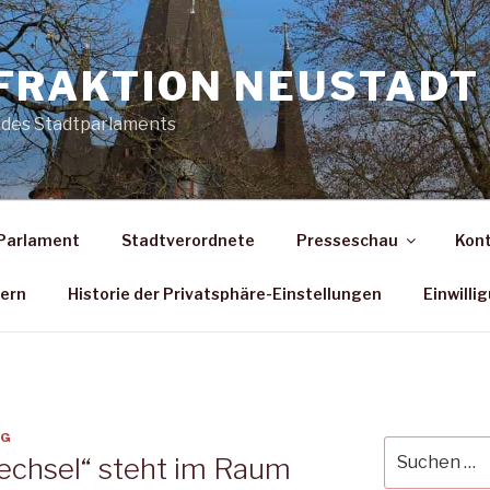
FRAKTION NEUSTADT 
 des Stadtparlaments
Parlament
Stadtverordnete
Presseschau
Kon
dern
Historie der Privatsphäre-Einstellungen
Einwilli
GG
Suche
chsel“ steht im Raum
nach: