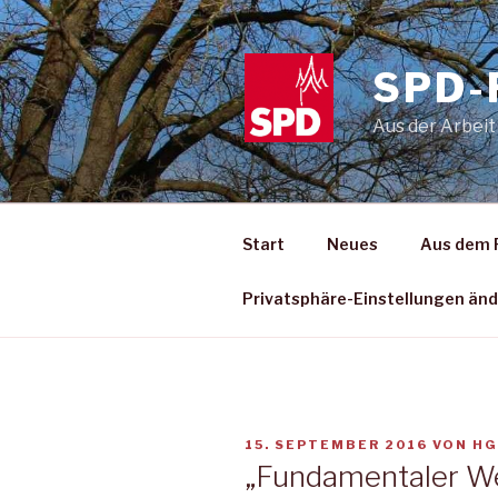
Zum
Inhalt
springen
SPD-
Aus der Arbeit
Start
Neues
Aus dem 
Privatsphäre-Einstellungen än
VERÖFFENTLICHT
15. SEPTEMBER 2016
VON
H
AM
„Fundamentaler We