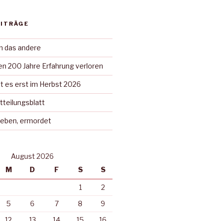
EITRÄGE
in das andere
n 200 Jahre Erfahrung verloren
t es erst im Herbst 2026
tteilungsblatt
rieben, ermordet
August 2026
M
D
F
S
S
1
2
5
6
7
8
9
12
13
14
15
16