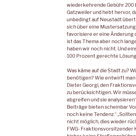
wiederkehrende Gebühr 200 bi
Gatzweiler und hebt hervor, da
unbedingt auf Neustadt übert
sich über eine Mustersatzung
favorisiere er eine Änderung 
ist das Thema aber noch lang
haben wir noch nicht. Und eins
100 Prozent gerechte Lösung g
Was käme auf die Stadt zu? Wü
benötigen? Wie entwirft man 
Dieter Georgi, den Fraktionsvo
zu berücksichtigen. Wir müss
abgreifen und sie analysieren
Beiträge bieten scheinbar Vor
noch keine Tendenz.“ „Sollten
nicht möglich, dies wieder r
FWG- Fraktionsvorsitzender 