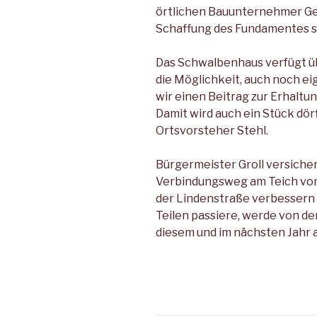
örtlichen Bauunternehmer Ger
Schaffung des Fundamentes s
Das Schwalbenhaus verfügt üb
die Möglichkeit, auch noch e
wir einen Beitrag zur Erhaltu
Damit wird auch ein Stück dörf
Ortsvorsteher Stehl.
Bürgermeister Groll versicher
Verbindungsweg am Teich vom
der Lindenstraße verbessern w
Teilen passiere, werde von de
diesem und im nächsten Jahr a