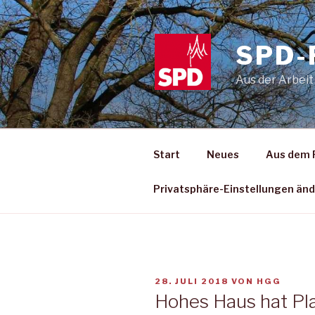
Zum
Inhalt
springen
SPD-
Aus der Arbeit
Start
Neues
Aus dem 
Privatsphäre-Einstellungen än
VERÖFFENTLICHT
28. JULI 2018
VON
HGG
AM
Hohes Haus hat Pla