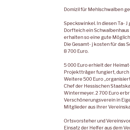
Domizil für Mehlschwalben g
Speckswinkel. In diesen Ta- 
Dorfteich ein Schwalbenhaus 
erhalten so eine gute Möglic
Die Gesamt- j kosten für das 
8 700 Euro.
5 000 Euro erhielt der Heimat
Projektträger fungiert, durch
Weitere 500 Euro „organisier
Chef der Hessischen Staatskan
Wintermeyer. 2 700 Euro erbr
Verschönerungsverein in Eige
Mitglieder aus ihrer Vereinsk
Ortsvorsteher und Vereinsvor
Einsatz der Helfer aus dem Ve