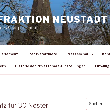
FRAKTION NEUSTADT 
 des Stadtparlaments
Parlament
Stadtverordnete
Presseschau
Kon
dern
Historie der Privatsphäre-Einstellungen
Einwilli
Suche
tz für 30 Nester
nach: