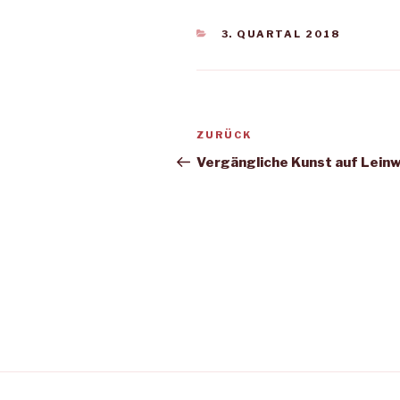
KATEGORIEN
3. QUARTAL 2018
Beitragsnavigation
Vorheriger
ZURÜCK
Beitrag
Vergängliche Kunst auf Lein