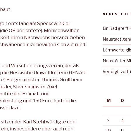
ebaut
NEUESTE B
J gen entstand am Speckswinkler
Ein Rad greift 
(die OP berichtete). Mehlschwalben
hkeit, ihren Nachwuchs heranzuziehen.
Neustadt gehe
Schwabendomizil belaufen sich auf rund
Lärmwerte gib
Neustädter Mi
- und Verschönerungsverein, der als
Verfolgt, vert
 j die Hessische Umweltlotterie GENAU.
te“ Bürgermeister Thomas Groll beim
zlei, Staatsminister Axel
achte der Heimat- und
nleistung und 450 Euro legten die
M
D
asse dazu.
3
4
sitzender Karl Stehl würdigte den
rein, insbesondere aber auch den
10
11