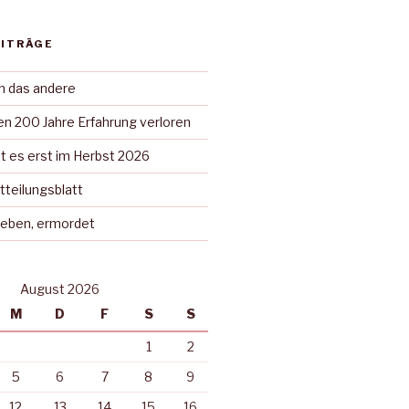
EITRÄGE
in das andere
n 200 Jahre Erfahrung verloren
t es erst im Herbst 2026
tteilungsblatt
rieben, ermordet
August 2026
M
D
F
S
S
1
2
5
6
7
8
9
12
13
14
15
16