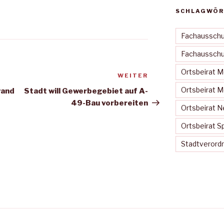
SCHLAGWÖR
Fachausschu
Fachausschus
Ortsbeirat 
WEITER
Nächster
Beitrag
Ortsbeirat 
wand
Stadt will Gewerbegebiet auf A-
49-Bau vorbereiten
Ortsbeirat N
Ortsbeirat S
Stadtveror