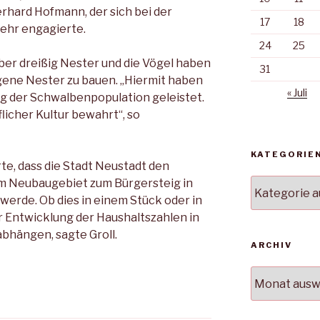
hard Hofmann, der sich bei der
17
18
ehr engagierte.
24
25
er dreißig Nester und die Vögel haben
31
igene Nester zu bauen. „Hiermit haben
« Juli
ng der Schwalbenpopulation geleistet.
licher Kultur bewahrt“, so
KATEGORIE
te, dass die Stadt Neustadt den
 Neubaugebiet zum Bürgersteig in
Kategorien
erde. Ob dies in einem Stück oder in
r Entwicklung der Haushaltszahlen in
bhängen, sagte Groll.
ARCHIV
Archiv