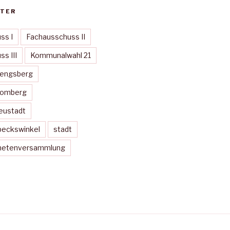
TER
ss I
Fachausschuss II
s III
Kommunalwahl 21
Mengsberg
Momberg
eustadt
peckswinkel
stadt
dnetenversammlung