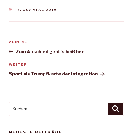
KATEGORIEN
2. QUARTAL 2016
Beitragsnavigation
Vorheriger
ZURÜCK
Beitrag
Zum Abschied geht`s heiß her
Nächster
WEITER
Beitrag
Sport als Trumpfkarte der Integration
Suche
Suche
nach:
NEUESTE BEITRÄGE