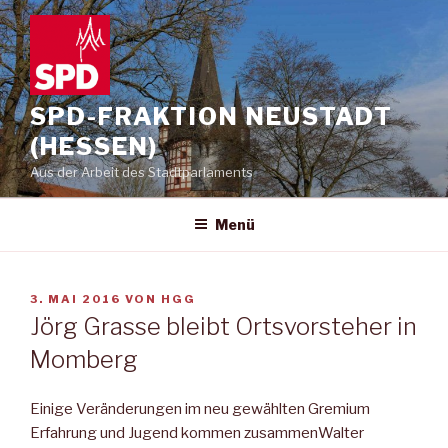
Zum
Inhalt
springen
SPD-FRAKTION NEUSTADT
(HESSEN)
Aus der Arbeit des Stadtparlaments
Menü
VERÖFFENTLICHT
3. MAI 2016
VON
HGG
AM
Jörg Grasse bleibt Ortsvorsteher in
Momberg
Einige Veränderungen im neu gewählten Gremium
Erfahrung und Jugend kommen zusammenWalter