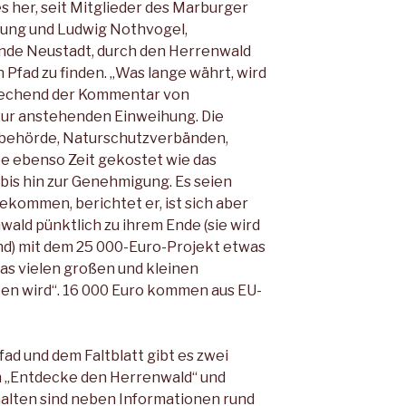
es her, seit Mitglieder des Marburger
dung und Ludwig Nothvogel,
nde Neustadt, durch den Herrenwald
n Pfad zu finden. „Was lange währt, wird
sprechend der Kommentar von
zur anstehenden Einweihung. Die
behörde, Naturschutzverbänden,
e ebenso Zeit gekostet wie das
bis hin zur Genehmigung. Es seien
ommen, berichtet er, ist sich aber
wald pünktlich zu ihrem Ende (sie wird
nd) mit dem 25 000-Euro-Projekt etwas
was vielen großen und kleinen
en wird“. 16 000 Euro kommen aus EU-
d und dem Faltblatt gibt es zwei
 „Entdecke den Herrenwald“ und
halten sind neben Informationen rund