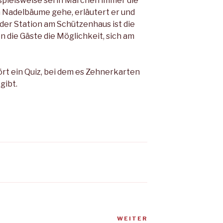
ispielsweise sei in Märchen immer die
 Nadelbäume gehe, erläutert er und
 der Station am Schützenhaus ist die
die Gäste die Möglichkeit, sich am
t ein Quiz, bei dem es Zehnerkarten
gibt.
WEITER
Nächster