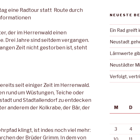
tag eine Radtour statt Route durch
NEUESTE B
Informationen
Ein Rad greift 
ter, der im Herrenwald einen
e. Drei Jahre sind seitdem vergangen.
Neustadt gehe
langen Zeit nicht gestorben ist, steht
Lärmwerte gib
Neustädter Mi
Verfolgt, vert
ereits seit einiger Zeit im Herrenwald.
nen rund um Wüstungen, Teiche oder
stadt und Stadtallendorf zu entdecken
er anderem der Kolkrabe, der Bär, der
M
D
3
4
rpfad klingt, ist indes noch viel mehr:
ärchen der Brüder Grimm. In dem von
10
11