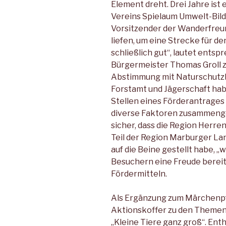
Element dreht. Drei Jahre ist 
Vereins Spielaum Umwelt-Bil
Vorsitzender der Wanderfreu
liefen, um eine Strecke für de
schließlich gut“, lautet ent
Bürgermeister Thomas Groll 
Abstimmung mit Naturschutz
Forstamt und Jägerschaft hab
Stellen eines Förderantrages 
diverse Faktoren zusammengek
sicher, dass die Region Herren
Teil der Region Marburger La
auf die Beine gestellt habe, „
Besuchern eine Freude bereit
Fördermitteln.
Als Ergänzung zum Märchenpfa
Aktionskoffer zu den Themen
„Kleine Tiere ganz groß“. Ent