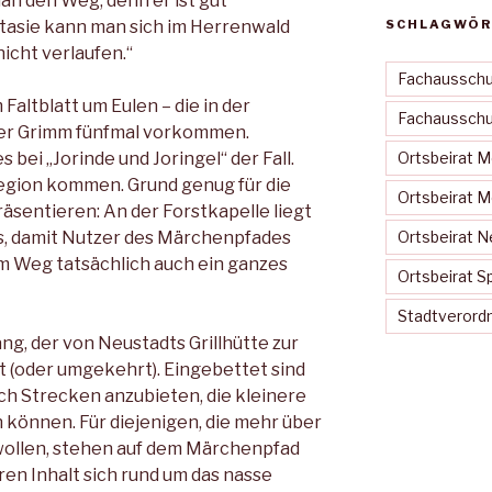
an den Weg, denn er ist gut
ntasie kann man sich im Herrenwald
SCHLAGWÖR
icht verlaufen.“
Fachausschu
altblatt um Eulen – die in der
Fachausschus
r Grimm fünfmal vorkommen.
 bei „Jorinde und Joringel“ der Fall.
Ortsbeirat 
Region kommen. Grund genug für die
Ortsbeirat 
räsentieren: An der Forstkapelle liegt
s, damit Nutzer des Märchenpfades
Ortsbeirat N
m Weg tatsächlich auch ein ganzes
Ortsbeirat S
Stadtveror
ang, der von Neustadts Grillhütte zur
t (oder umgekehrt). Eingebettet sind
ch Strecken anzubieten, die kleinere
 können. Für diejenigen, die mehr über
ollen, stehen auf dem Märchenpfad
ren Inhalt sich rund um das nasse