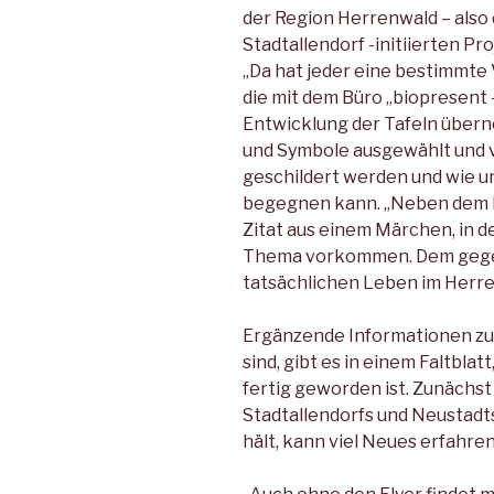
der Region Herrenwald – also
Stadtallendorf -initiierten Pr
„Da hat jeder eine bestimmte V
die mit dem Büro „biopresent
Entwicklung der Tafeln übern
und Symbole ausgewählt und v
geschildert werden und wie un
begegnen kann. „Neben dem E
Zitat aus einem Märchen, in 
Thema vorkommen. Dem gegen
tatsächlichen Leben im Herren
Ergänzende Informationen zu 
sind, gibt es in einem Faltblat
fertig geworden ist. Zunächst 
Stadtallendorfs und Neustadts 
hält, kann viel Neues erfahren