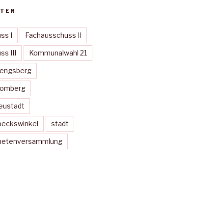
TER
ss I
Fachausschuss II
s III
Kommunalwahl 21
Mengsberg
Momberg
eustadt
peckswinkel
stadt
dnetenversammlung