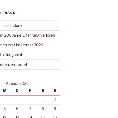
EITRÄGE
in das andere
n 200 Jahre Erfahrung verloren
t es erst im Herbst 2026
tteilungsblatt
rieben, ermordet
August 2026
M
D
F
S
S
1
2
5
6
7
8
9
12
13
14
15
16