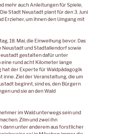
nd mehr auch Anleitungen für Spiele,
ie Stadt Neustadt plant für den 3. Juni
d Erzieher, um ihnen den Umgang mit
g, 18. Mai, die Einweihung bevor. Das
e Neustadt und Stadtallendorf sowie
eustadt gestalten dafür unter
 eine rund acht Kilometer lange
g hat der Experte für Waldpädagogik
inne. Ziel der Veranstaltung, die um
ustadt beginnt, sind es, den Bürgern
gen und sie an den Wald
ilnehmer im Wald unterwegs sein und
 machen. Zilm und zwei ihn
 dann unter anderem aus forstlicher