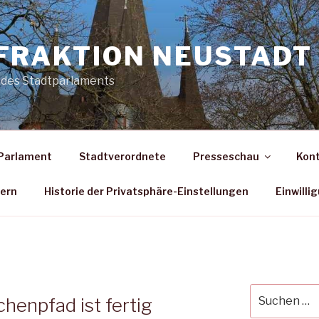
FRAKTION NEUSTADT 
 des Stadtparlaments
Parlament
Stadtverordnete
Presseschau
Kon
dern
Historie der Privatsphäre-Einstellungen
Einwilli
Suche
henpfad ist fertig
nach: