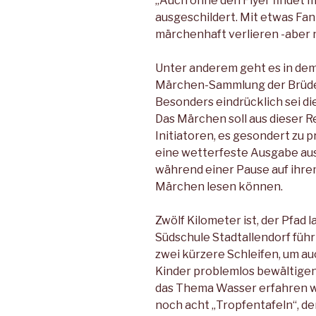
„Auch ohne den Flyer findet m
ausgeschildert. Mit etwas Fa
märchenhaft verlieren -aber n
Unter anderem geht es in dem F
Märchen-Sammlung der Brüde
Besonders eindrücklich sei dies
Das Märchen soll aus dieser 
Initiatoren, es gesondert zu p
eine wetterfeste Ausgabe au
während einer Pause auf ihre
Märchen lesen können.
Zwölf Kilometer ist, der Pfad l
Südschule Stadtallendorf führ
zwei kürzere Schleifen, um au
Kinder problemlos bewältigen
das Thema Wasser erfahren w
noch acht „Tropfentafeln“, de