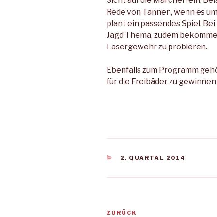
Sicht auf die Märchen ein. Be
Rede von Tannen, wenn es um
plant ein passendes Spiel. Bei
Jagd Thema, zudem bekommen 
Lasergewehr zu probieren.
Ebenfalls zum Programm gehör
für die Freibäder zu gewinnen 
KATEGORIEN
2. QUARTAL 2014
Beitragsnavigation
Vorheriger
ZURÜCK