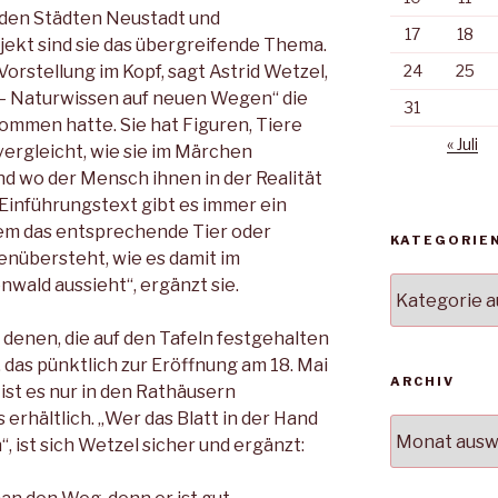
 den Städten Neustadt und
17
18
ojekt sind sie das übergreifende Thema.
orstellung im Kopf, sagt Astrid Wetzel,
24
25
 – Naturwissen auf neuen Wegen“ die
31
ommen hatte. Sie hat Figuren, Tiere
« Juli
ergleicht, wie sie im Märchen
d wo der Mensch ihnen in der Realität
inführungstext gibt es immer ein
dem das entsprechende Tier oder
KATEGORIE
übersteht, wie es damit im
wald aussieht“, ergänzt sie.
Kategorien
denen, die auf den Tafeln festgehalten
t, das pünktlich zur Eröffnung am 18. Mai
ARCHIV
ist es nur in den Rathäusern
erhältlich. „Wer das Blatt in der Hand
Archiv
“, ist sich Wetzel sicher und ergänzt: