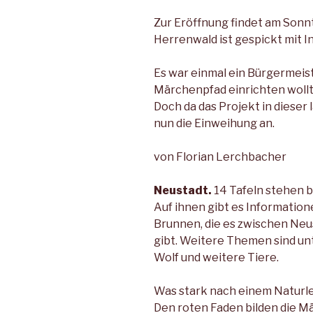
Zur Eröffnung findet am Sonn
Herrenwald ist gespickt mit 
Es war einmal ein Bürgermeis
Märchenpfad einrichten wollt
Doch da das Projekt in dieser 
nun die Einweihung an.
von Florian Lerchbacher
Neustadt.
14 Tafeln stehen b
Auf ihnen gibt es Informatio
Brunnen, die es zwischen Neu
gibt. Weitere Themen sind unt
Wolf und weitere Tiere.
Was stark nach einem Naturleh
Den roten Faden bilden die M