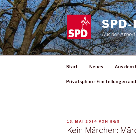
Zum
Inhalt
springen
SPD-
Aus der Arbeit
Start
Neues
Aus dem 
Privatsphäre-Einstellungen än
VERÖFFENTLICHT
13. MAI 2014
VON
HGG
AM
Kein Märchen: Märc