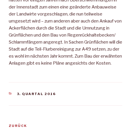
hatten vor einigen Jahren nach Überschwemmungen in
der Innenstadt zum einen eine geänderte Anbauweise
der Landwirte vorgeschlagen, die nun teilweise
umgesetzt wird – zum anderen aber auch den Ankauf von
Ackerflächen durch die Stadt und die Umnutzung in
Grünflächen und den Bau von Regenrückhaltebecken/
Schlammfängern angeregt. In Sachen Grünflächen will die
Stadt auf die Teil-Flurbereinigung zur A49 setzen, zu der
es wohl im nächsten Jahr kommt. Zum Bau der erwähnten
Anlagen gibt es keine Pläne angesichts der Kosten.
KATEGORIEN
3. QUARTAL 2016
Beitragsnavigation
Vorheriger
ZURÜCK