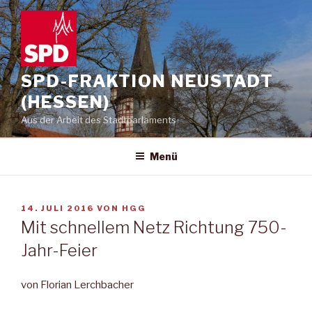
Zum
Inhalt
springen
SPD-FRAKTION NEUSTADT
(HESSEN)
Aus der Arbeit des Stadtparlaments
Menü
VERÖFFENTLICHT
14. JULI 2016
VON
HGG
AM
Mit schnellem Netz Richtung 750-
Jahr-Feier
von Florian Lerchbacher