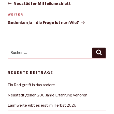
Beitrag
Neustädter Mitteilungsblatt
Nächster
WEITER
Beitrag
Gedenken ja – die Frage ist nur: Wie?
Suche
Suche
nach:
NEUESTE BEITRÄGE
Ein Rad greift in das andere
Neustadt gehen 200 Jahre Erfahrung verloren
Lärmwerte gibt es erst im Herbst 2026