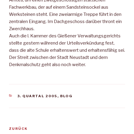
Amtes, um einen zweigeschossigen stattlichen
Fachwerkbau, der auf einem Sandsteinsockel aus
Werksteinen steht. Eine zweiarmige Treppe führt in den
zentralen Eingang. Im Dachgeschoss darüber thront ein
Zwerchhaus.
Auch die l. Kammer des Gießener Verwaltungsgerichts
stellte gestern während der Urteilsverkündung fest,
dass die alte Schule erhaltenswert und erhaltensfähig sei.
Der Streit zwischen der Stadt Neustadt und dem
Denkmalschutz geht also noch weiter.
KATEGORIEN
3. QUARTAL 2005
,
BLOG
Beitragsnavigation
Vorheriger
ZURÜCK