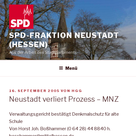
Zum
Inhalt
springen
SPD-FRAKTION NEUSTADT
(HESSEN)
Aus der Arbeit des Stadtparlaments
Menü
VERÖFFENTLICHT
16. SEPTEMBER 2005
VON
HGG
AM
Neustadt verliert Prozess – MNZ
Verwaltungsgericht bestätigt Denkmalschutz für alte
Schule
Von Horst Joh. Boßhammer (0 64 28) 44 8840 h.