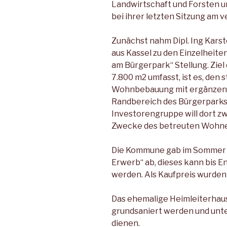
Landwirtschaft und Forsten u
bei ihrer letzten Sitzung am
Zunächst nahm Dipl. Ing Kar
aus Kassel zu den Einzelhei
am Bürgerpark“ Stellung. Ziel 
7.800 m2 umfasst, ist es, den
Wohnbebauung mit ergänzen
Randbereich des Bürgerparks p
Investorengruppe will dort 
Zwecke des betreuten Wohnen
Die Kommune gab im Sommer 
Erwerb“ ab, dieses kann bi
werden. Als Kaufpreis wurden
Das ehemalige Heimleiterhaus
grundsaniert werden und unt
dienen.