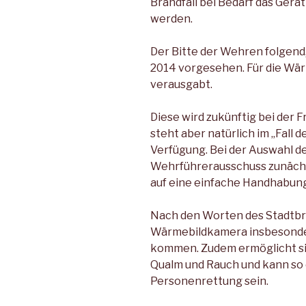
Brandfall bei Bedarf das Gerä
werden.
Der Bitte der Wehren folgend
2014 vorgesehen. Für die Wä
verausgabt.
Diese wird zukünftig bei der F
steht aber natürlich im „Fall de
Verfügung. Bei der Auswahl de
Wehrführerausschuss zunäch
auf eine einfache Handhabung 
Nach den Worten des Stadtbr
Wärmebildkamera insbesonde
kommen. Zudem ermöglicht si
Qualm und Rauch und kann so e
Personenrettung sein.