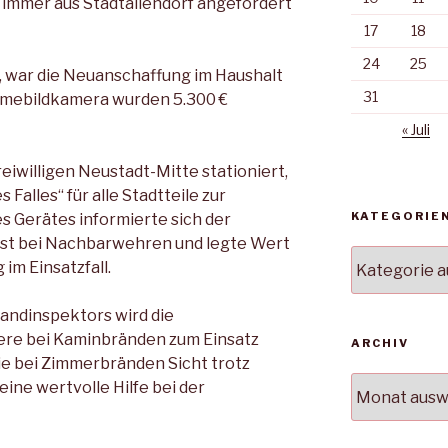
t immer aus Stadtallendorf angefordert
17
18
24
25
, war die Neuanschaffung im Haushalt
31
rmebildkamera wurden 5.300 €
« Juli
reiwilligen Neustadt-Mitte stationiert,
s Falles“ für alle Stadtteile zur
KATEGORIE
s Gerätes informierte sich der
st bei Nachbarwehren und legte Wert
Kategorien
im Einsatzfall.
andinspektors wird die
re bei Kaminbränden zum Einsatz
ARCHIV
e bei Zimmerbränden Sicht trotz
Archiv
ine wertvolle Hilfe bei der