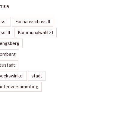
TER
ss I
Fachausschuss II
s III
Kommunalwahl 21
Mengsberg
Momberg
eustadt
peckswinkel
stadt
dnetenversammlung