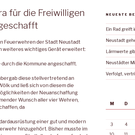
für die Freiwilligen
NEUESTE B
geschafft
Ein Rad greift 
Neustadt gehe
gen Feuerwehren der Stadt Neustadt
n weiteres wichtiges Gerät erweitert:
Lärmwerte gib
Neustädter Mi
 durch die Kommune angeschafft.
Verfolgt, vert
bergab diese stellvertretend an
ölk und ließ sich von diesem die
öglichkeiten der Neuanschaffung
mmender Wunsch aller vier Wehren,
M
D
haffen, da
andardausrüstung einer gut und modern
3
4
uerwehr hinzugehört. Bisher musste im
10
11