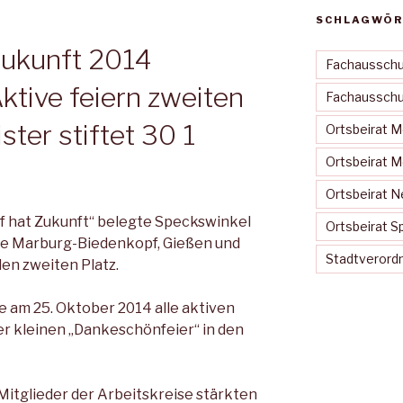
SCHLAGWÖR
Zukunft 2014
Fachausschu
ktive feiern zweiten
Fachausschus
ster stiftet 30 1
Ortsbeirat 
Ortsbeirat 
Ortsbeirat N
 hat Zukunft“ belegte Speckswinkel
Ortsbeirat S
se Marburg-Biedenkopf, Gießen und
Stadtveror
en zweiten Platz.
e am 25. Oktober 2014 alle aktiven
er kleinen „Dankeschönfeier“ in den
Mitglieder der Arbeitskreise stärkten