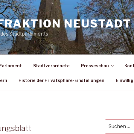
FRAKTION NEUSTADT 
 des Stadtparlaments
Parlament
Stadtverordnete
Presseschau
Kon
dern
Historie der Privatsphäre-Einstellungen
Einwilli
Suche
ungsblatt
nach: