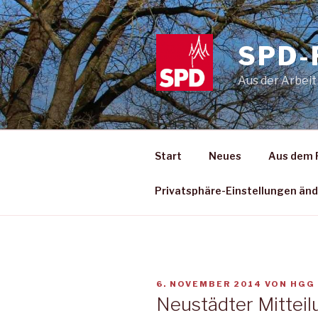
Zum
Inhalt
springen
SPD-
Aus der Arbeit
Start
Neues
Aus dem 
Privatsphäre-Einstellungen än
VERÖFFENTLICHT
6. NOVEMBER 2014
VON
HGG
AM
Neustädter Mitteil