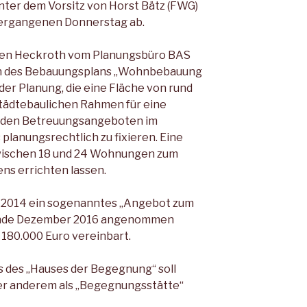
nter dem Vorsitz von Horst Bätz (FWG)
 vergangenen Donnerstag ab.
sten Heckroth vom Planungsbüro BAS
ten des Bebauungsplans „Wohnbebauung
der Planung, die eine Fläche von rund
 städtebaulichen Rahmen für eine
den Betreuungsangeboten im
lanungsrechtlich zu fixieren. Eine
zwischen 18 und 24 Wohnungen zum
s errichten lassen.
2014 ein sogenanntes „Angebot zum
s Ende Dezember 2016 angenommen
 180.000 Euro vereinbart.
 des „Hauses der Begegnung“ soll
er anderem als „Begegnungsstätte“