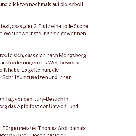
 und blickten nochmals auf die Arbeit
 fest, dass „der 2. Platz eine tolle Sache
 die Wettbewerbsteilnahme gewonnen
reute sich, dass sich nach Mengsberg
Herausforderungen des Wettbewerbs
llt habe. Es gelte nun, die
ür Schritt umzusetzen und ihnen
n Tag vor dem Jury-Besuch in
rg das Apfelfest der Umwelt- und
n Bürgermeister Thomas Groll damals
atsch & Brei. Diesen hatte er