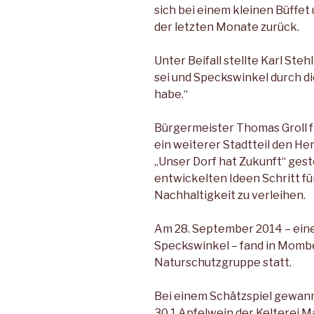
sich bei einem kleinen Büffet
der letzten Monate zurück.
Unter Beifall stellte Karl Stehl
sei und Speckswinkel durch
habe.“
Bürgermeister Thomas Groll f
ein weiterer Stadtteil den 
„Unser Dorf hat Zukunft“ geste
entwickelten Ideen Schritt f
Nachhaltigkeit zu verleihen.
Am 28. September 2014 – eine
Speckswinkel – fand in Mombe
Naturschutzgruppe statt.
Bei einem Schätzspiel gewan
30 1 Apfelwein der Kelterei M