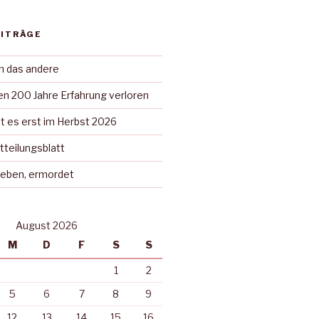
EITRÄGE
in das andere
n 200 Jahre Erfahrung verloren
t es erst im Herbst 2026
tteilungsblatt
rieben, ermordet
August 2026
M
D
F
S
S
1
2
5
6
7
8
9
12
13
14
15
16