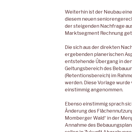
Weiterhin ist der Neubau eine
diesem neuen seniorengerech
der steigenden Nachfrage aus
Marktsegment Rechnung get
Die sich aus der direkten Na
ergebenden planerischen Asp
entstehende Übergang in den
Geltungsbereich des Bebauu
(Retentionsbereich) im Rahme
werden. Diese Vorlage wurde
einstimmig angenommen.
Ebenso einstimmig sprach sic
Änderung des Flächennutzung
Momberger Wald“ in der Men
Annahme des Bebauungsplans f