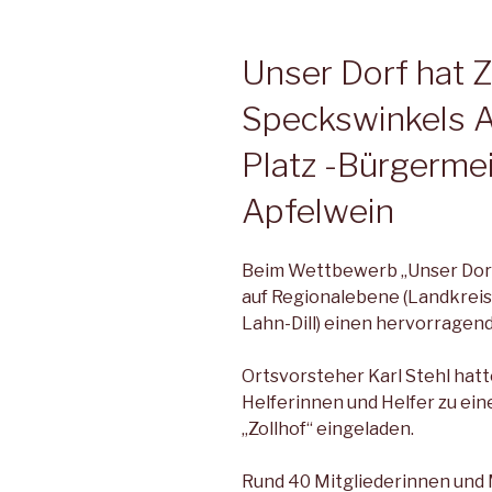
Unser Dorf hat 
Speckswinkels A
Platz -Bürgermei
Apfelwein
Beim Wettbewerb „Unser Dorf
auf Regionalebene (Landkrei
Lahn-Dill) einen hervorragend
Ortsvorsteher Karl Stehl hatt
Helferinnen und Helfer zu ein
„Zollhof“ eingeladen.
Rund 40 Mitgliederinnen und 