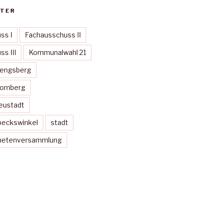
TER
ss I
Fachausschuss II
s III
Kommunalwahl 21
Mengsberg
Momberg
eustadt
peckswinkel
stadt
dnetenversammlung