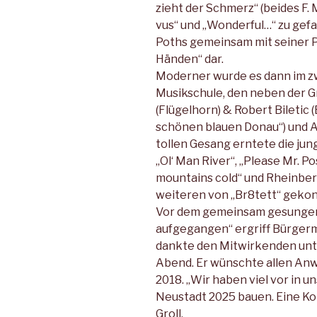
zieht der Schmerz“ (beides F. 
vus“ und „Wonderful…“ zu gefa
Poths gemeinsam mit seiner Pa
Händen“ dar.
Moderner wurde es dann im zw
Musikschule, den neben der Gr
(Flügelhorn) & Robert Biletic 
schönen blauen Donau“) und Al
tollen Gesang erntete die jun
„Ol‘ Man River“, „Please Mr. P
mountains cold“ und Rheinber
weiteren von „Br8tett“ gekon
Vor dem gemeinsam gesungene
aufgegangen“ ergriff Bürgerm
dankte den Mitwirkenden unte
Abend. Er wünschte allen An
2018. „Wir haben viel vor in u
Neustadt 2025 bauen. Eine Ko
Groll.