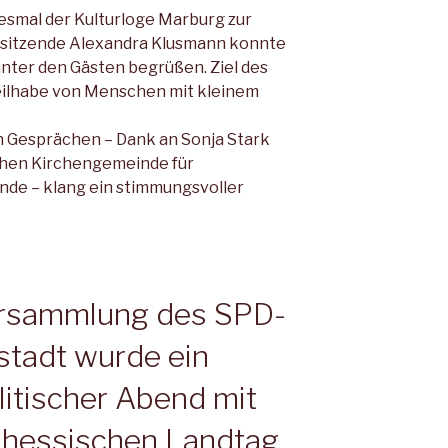
iesmal der Kulturloge Marburg zur
orsitzende Alexandra Klusmann konnte
unter den Gästen begrüßen. Ziel des
e Teilhabe von Menschen mit kleinem
n Gesprächen – Dank an Sonja Stark
chen Kirchengemeinde für
nde – klang ein stimmungsvoller
ersammlung des SPD-
stadt wurde ein
litischer Abend mit
 hessischen Landtag