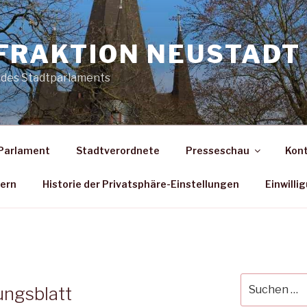
FRAKTION NEUSTADT 
 des Stadtparlaments
Parlament
Stadtverordnete
Presseschau
Kon
dern
Historie der Privatsphäre-Einstellungen
Einwilli
Suche
ungsblatt
nach: