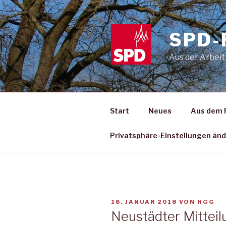
Zum
Inhalt
springen
SPD-
Aus der Arbeit
Start
Neues
Aus dem 
Privatsphäre-Einstellungen än
VERÖFFENTLICHT
16. JANUAR 2018
VON
HGG
AM
Neustädter Mitteil