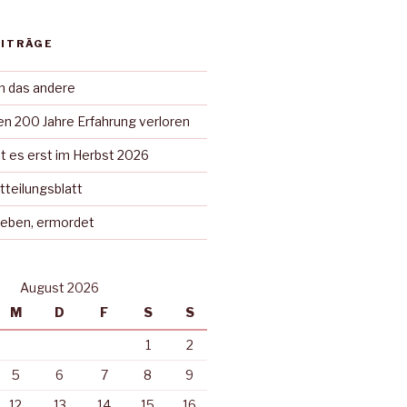
EITRÄGE
in das andere
n 200 Jahre Erfahrung verloren
t es erst im Herbst 2026
tteilungsblatt
rieben, ermordet
August 2026
M
D
F
S
S
1
2
5
6
7
8
9
12
13
14
15
16