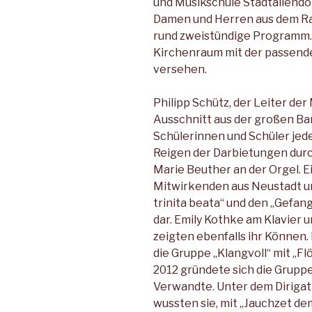
und Musikschule Stadtallendor
Damen und Herren aus dem Ra
rund zweistündige Programm. 
Kirchenraum mit der passend
versehen.
Philipp Schütz, der Leiter der
Ausschnitt aus der großen Ban
Schülerinnen und Schüler jede
Reigen der Darbietungen durc
Marie Beuther an der Orgel. 
Mitwirkenden aus Neustadt u
trinita beata“ und den „Gefa
dar. Emily Kothke am Klavier
zeigten ebenfalls ihr Können. 
die Gruppe „Klangvoll“ mit „F
2012 gründete sich die Gruppe
Verwandte. Unter dem Dirigat
wussten sie, mit „Jauchzet dem