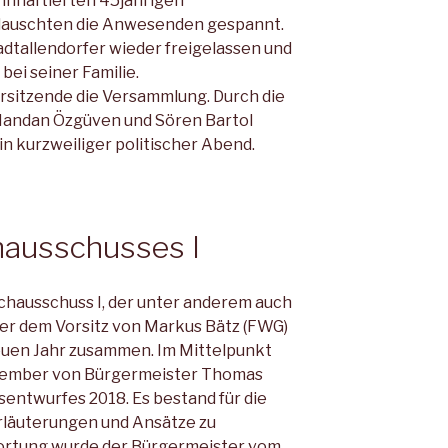
 inhaftierten 45jährigen
, lauschten die Anwesenden gespannt.
adtallendorfer wieder freigelassen und
bei seiner Familie.
orsitzende die Versammlung. Durch die
Handan Özgüven und Sören Bartol
n kurzweiliger politischer Abend.
hausschusses I
achausschuss I, der unter anderem auch
nter dem Vorsitz von Markus Bätz (FWG)
neuen Jahr zusammen. Im Mittelpunkt
Dezember von Bürgermeister Thomas
entwurfes 2018. Es bestand für die
Erläuterungen und Ansätze zu
wortung wurde der Bürgermeister vom