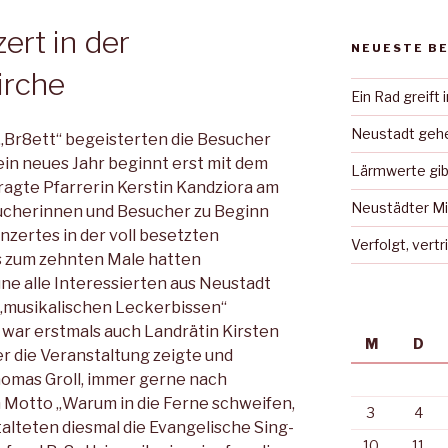
ert in der
NEUESTE B
irche
Ein Rad greift 
Neustadt gehe
 „Br8ett“ begeisterten die Besucher
 ein neues Jahr beginnt erst mit dem
Lärmwerte gib
fragte Pfarrerin Kerstin Kandziora am
Neustädter Mi
ucherinnen und Besucher zu Beginn
nzertes in der voll besetzten
Verfolgt, vert
s zum zehnten Male hatten
 alle Interessierten aus Neustadt
„musikalischen Leckerbissen“
 war erstmals auch Landrätin Kirsten
M
D
er die Veranstaltung zeigte und
omas Groll, immer gerne nach
Motto „Warum in die Ferne schweifen,
3
4
talteten diesmal die Evangelische Sing-
10
11