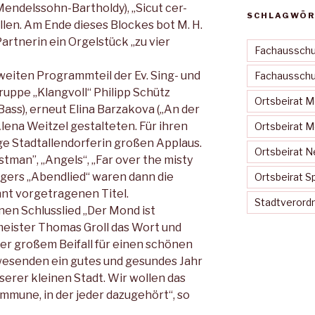
Mendelssohn-Bartholdy), „Sicut cer-
SCHLAGWÖR
llen. Am Ende dieses Blockes bot M. H.
rtnerin ein Orgelstück „zu vier
Fachausschu
eiten Programmteil der Ev. Sing- und
Fachausschus
uppe „Klangvoll“ Philipp Schütz
Ortsbeirat 
(Bass), erneut Elina Barzakova („An der
ena Weitzel gestalteten. Für ihren
Ortsbeirat 
ge Stadtallendorferin großen Applaus.
Ortsbeirat N
ostman”, „Angels“, „Far over the misty
gers „Abendlied“ waren dann die
Ortsbeirat S
nt vorgetragenen Titel.
Stadtveror
n Schlusslied „Der Mond ist
eister Thomas Groll das Wort und
r großem Beifall für einen schönen
wesenden ein gutes und gesundes Jahr
nserer kleinen Stadt. Wir wollen das
mmune, in der jeder dazugehört“, so