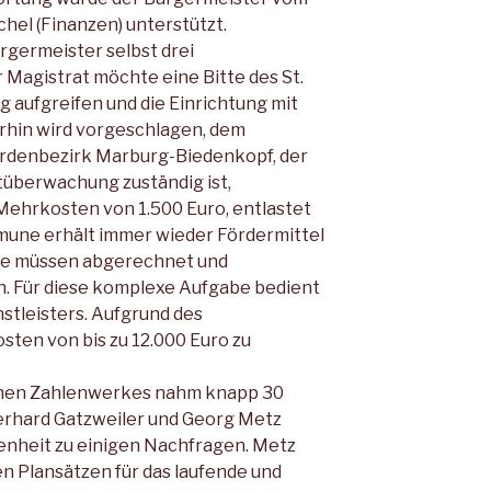
hel (Finanzen) unterstützt.
rgermeister selbst drei
 Magistrat möchte eine Bitte des St.
g aufgreifen und die Einrichtung mit
rhin wird vorgeschlagen, dem
denbezirk Marburg-Biedenkopf, der
tüberwachung zuständig ist,
 Mehrkosten von 1.500 Euro, entlastet
mune erhält immer wieder Fördermittel
ese müssen abgerechnet und
. Für diese komplexe Aufgabe bedient
nstleisters. Aufgrund des
osten von bis zu 12.000 Euro zu
chen Zahlenwerkes nahm knapp 30
erhard Gatzweiler und Georg Metz
genheit zu einigen Nachfragen. Metz
n Plansätzen für das laufende und