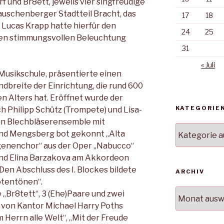
f und Br8ett, jeweils vier singfreudige
uschenberger Stadtteil Bracht, das
17
18
Lucas Krapp hatte hierfür den
24
25
en stimmungsvollen Beleuchtung
31
« Juli
 Musikschule, präsentierte einen
dbreite der Einrichtung, die rund 600
n Alters hat. Eröffnet wurde der
KATEGORIE
h Philipp Schütz (Trompete) und Lisa-
Ein Blechbläserensemble mit
Kategorien
nd Mengsberg bot gekonnt „Alta
ngenenchor“ aus der Oper „Nabucco“
 und Elina Barzakova am Akkordeon
Den Abschluss des I. Blockes bildete
ARCHIV
lötentönen“.
Archiv
 „Br8tett“, 3 (Ehe)Paare und zwei
 von Kantor Michael Harry Poths
 Herrn alle Welt“, „Mit der Freude