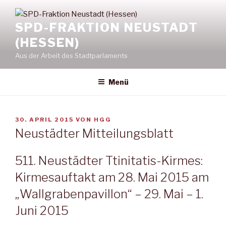
Zum
Inhalt
SPD-FRAKTION NEUSTADT
springen
(HESSEN)
Aus der Arbeit des Stadtparlaments
Menü
VERÖFFENTLICHT
30. APRIL 2015
VON
HGG
AM
Neustädter Mitteilungsblatt
511. Neustädter Ttinitatis-Kirmes:
Kirmesauftakt am 28. Mai 2015 am
„Wallgrabenpavillon“ – 29. Mai – 1.
Juni 2015