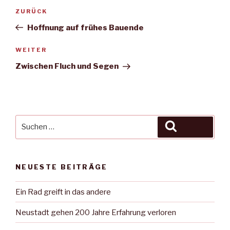
Beitragsnavigation
Vorheriger
ZURÜCK
Beitrag
Hoffnung auf frühes Bauende
Nächster
WEITER
Beitrag
Zwischen Fluch und Segen
Suche
Suchen
nach:
NEUESTE BEITRÄGE
Ein Rad greift in das andere
Neustadt gehen 200 Jahre Erfahrung verloren