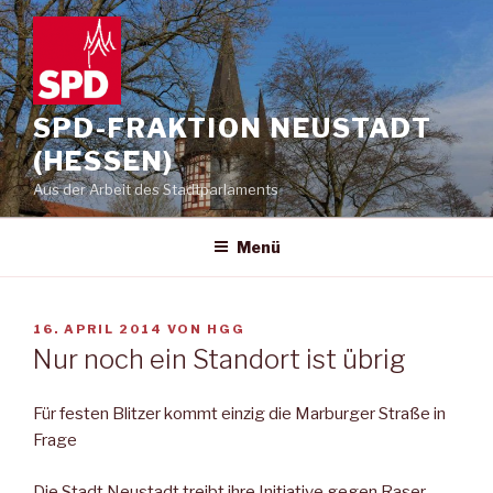
Zum
Inhalt
springen
SPD-FRAKTION NEUSTADT
(HESSEN)
Aus der Arbeit des Stadtparlaments
Menü
VERÖFFENTLICHT
16. APRIL 2014
VON
HGG
AM
Nur noch ein Standort ist übrig
Für festen Blitzer kommt einzig die Marburger Straße in
Frage
Die Stadt Neustadt treibt ihre Initiative gegen Raser