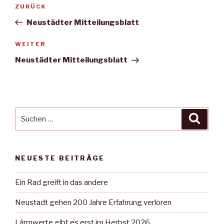
Beitragsnavigation
Vorheriger
ZURÜCK
Beitrag
Neustädter Mitteilungsblatt
Nächster
WEITER
Beitrag
Neustädter Mitteilungsblatt
Suche
Suche
nach:
NEUESTE BEITRÄGE
Ein Rad greift in das andere
Neustadt gehen 200 Jahre Erfahrung verloren
Lärmwerte gibt es erst im Herbst 2026