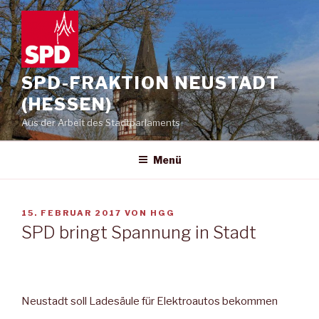
Zum
Inhalt
springen
SPD-FRAKTION NEUSTADT
(HESSEN)
Aus der Arbeit des Stadtparlaments
Menü
VERÖFFENTLICHT
15. FEBRUAR 2017
VON
HGG
AM
SPD bringt Spannung in Stadt
Neustadt soll Ladesäule für Elektroautos bekommen