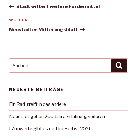
Beitrag
Stadt wittert weitere Fördermittel
Nächster
WEITER
Beitrag
Neustädter Mitteilungsblatt
Suche
Suche
nach:
NEUESTE BEITRÄGE
Ein Rad greift in das andere
Neustadt gehen 200 Jahre Erfahrung verloren
Lärmwerte gibt es erst im Herbst 2026