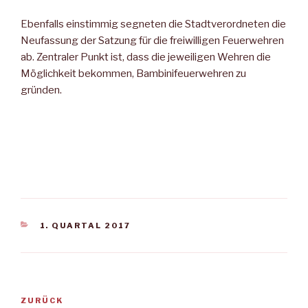
Ebenfalls einstimmig segneten die Stadtverordneten die
Neufassung der Satzung für die freiwilligen Feuerwehren
ab. Zentraler Punkt ist, dass die jeweiligen Wehren die
Möglichkeit bekommen, Bambinifeuerwehren zu
gründen.
KATEGORIEN
1. QUARTAL 2017
Beitragsnavigation
Vorheriger
ZURÜCK