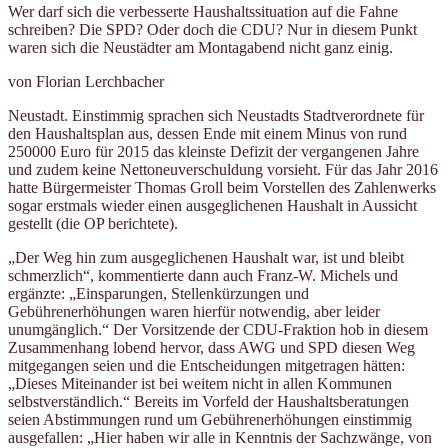
Wer darf sich die verbesserte Haushaltssituation auf die Fahne
schreiben? Die SPD? Oder doch die CDU? Nur in diesem Punkt
waren sich die Neustädter am Montagabend nicht ganz einig.
von Florian Lerchbacher
Neustadt. Einstimmig sprachen sich Neustadts Stadtverordnete für
den Haushaltsplan aus, dessen Ende mit einem Minus von rund
250000 Euro für 2015 das kleinste Defizit der vergangenen Jahre
und zudem keine Nettoneuverschuldung vorsieht. Für das Jahr 2016
hatte Bürgermeister Thomas Groll beim Vorstellen des Zahlenwerks
sogar erstmals wieder einen ausgeglichenen Haushalt in Aussicht
gestellt (die OP berichtete).
„Der Weg hin zum ausgeglichenen Haushalt war, ist und bleibt
schmerzlich“, kommentierte dann auch Franz-W. Michels und
ergänzte: „Einsparungen, Stellenkürzungen und
Gebührenerhöhungen waren hierfür notwendig, aber leider
unumgänglich.“ Der Vorsitzende der CDU-Fraktion hob in diesem
Zusammenhang lobend hervor, dass AWG und SPD diesen Weg
mitgegangen seien und die Entscheidungen mitgetragen hätten:
„Dieses Miteinander ist bei weitem nicht in allen Kommunen
selbstverständlich.“ Bereits im Vorfeld der Haushaltsberatungen
seien Abstimmungen rund um Gebührenerhöhungen einstimmig
ausgefallen: „Hier haben wir alle in Kenntnis der Sachzwänge, von