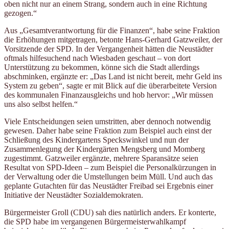
oben nicht nur an einem Strang, sondern auch in eine Richtung
gezogen.“
Aus „Gesamtverantwortung für die Finanzen“, habe seine Fraktion
die Erhöhungen mitgetragen, betonte Hans-Gerhard Gatzweiler, der
Vorsitzende der SPD. In der Vergangenheit hätten die Neustädter
oftmals hilfesuchend nach Wiesbaden geschaut – von dort
Unterstützung zu bekommen, könne sich die Stadt allerdings
abschminken, ergänzte er: „Das Land ist nicht bereit, mehr Geld ins
System zu geben“, sagte er mit Blick auf die überarbeitete Version
des kommunalen Finanzausgleichs und hob hervor: „Wir müssen
uns also selbst helfen.“
Viele Entscheidungen seien umstritten, aber dennoch notwendig
gewesen. Daher habe seine Fraktion zum Beispiel auch einst der
Schließung des Kindergartens Speckswinkel und nun der
Zusammenlegung der Kindergärten Mengsberg und Momberg
zugestimmt. Gatzweiler ergänzte, mehrere Sparansätze seien
Resultat von SPD-Ideen – zum Beispiel die Personalkürzungen in
der Verwaltung oder die Umstellungen beim Müll. Und auch das
geplante Gutachten für das Neustädter Freibad sei Ergebnis einer
Initiative der Neustädter Sozialdemokraten.
Bürgermeister Groll (CDU) sah dies natürlich anders. Er konterte,
die SPD habe im vergangenen Bürgermeisterwahlkampf