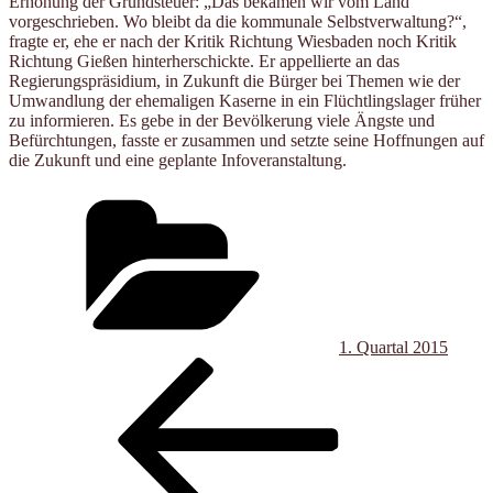
Erhöhung der Grundsteuer: „Das bekamen wir vom Land
vorgeschrieben. Wo bleibt da die kommunale Selbstverwaltung?“,
fragte er, ehe er nach der Kritik Richtung Wiesbaden noch Kritik
Richtung Gießen hinterherschickte. Er appellierte an das
Regierungspräsidium, in Zukunft die Bürger bei Themen wie der
Umwandlung der ehemaligen Kaserne in ein Flüchtlingslager früher
zu informieren. Es gebe in der Bevölkerung viele Ängste und
Befürchtungen, fasste er zusammen und setzte seine Hoffnungen auf
die Zukunft und eine geplante Infoveranstaltung.
Kategorien
1. Quartal 2015
Beitragsnavigation
Vorheriger
Beitrag