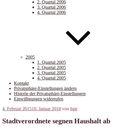
2. Quartal 2006
3. Quartal 2006
4. Quartal 2006
2005
1. Quartal 2005
2. Quartal 2005
3. Quartal 2005
4. Quartal 2005
Kontakt
Privatsphäre-Einstellungen ändern
Historie der Privatsphäre-Einstellungen
Einwilligungen widerrufen
Veröffentlicht
4. Februar 2015
10. Januar 2018
von
hgg
am
Stadtverordnete segnen Haushalt ab