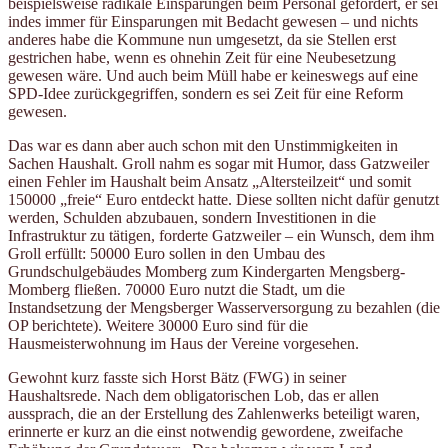
beispielsweise radikale Einsparungen beim Personal gefordert, er sei
indes immer für Einsparungen mit Bedacht gewesen – und nichts
anderes habe die Kommune nun umgesetzt, da sie Stellen erst
gestrichen habe, wenn es ohnehin Zeit für eine Neubesetzung
gewesen wäre. Und auch beim Müll habe er keineswegs auf eine
SPD-Idee zurückgegriffen, sondern es sei Zeit für eine Reform
gewesen.
Das war es dann aber auch schon mit den Unstimmigkeiten in
Sachen Haushalt. Groll nahm es sogar mit Humor, dass Gatzweiler
einen Fehler im Haushalt beim Ansatz „Altersteilzeit“ und somit
150000 „freie“ Euro entdeckt hatte. Diese sollten nicht dafür genutzt
werden, Schulden abzubauen, sondern Investitionen in die
Infrastruktur zu tätigen, forderte Gatzweiler – ein Wunsch, dem ihm
Groll erfüllt: 50000 Euro sollen in den Umbau des
Grundschulgebäudes Momberg zum Kindergarten Mengsberg-
Momberg fließen. 70000 Euro nutzt die Stadt, um die
Instandsetzung der Mengsberger Wasserversorgung zu bezahlen (die
OP berichtete). Weitere 30000 Euro sind für die
Hausmeisterwohnung im Haus der Vereine vorgesehen.
Gewohnt kurz fasste sich Horst Bätz (FWG) in seiner
Haushaltsrede. Nach dem obligatorischen Lob, das er allen
aussprach, die an der Erstellung des Zahlenwerks beteiligt waren,
erinnerte er kurz an die einst notwendig gewordene, zweifache