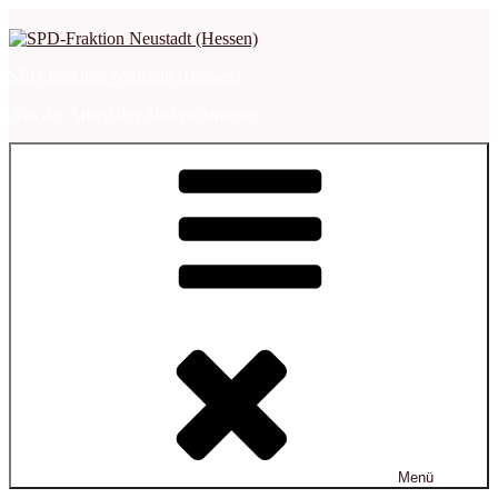
Zum
Inhalt
springen
SPD-Fraktion Neustadt (Hessen)
Aus der Arbeit des Stadtparlaments
Menü