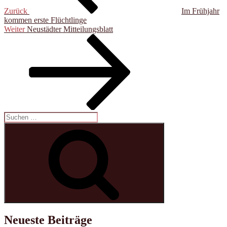
Zurück
Im Frühjahr
kommen erste Flüchtlinge
Nächster
Weiter
Neustädter Mitteilungsblatt
Beitrag
Suche
nach:
Suchen
Neueste Beiträge