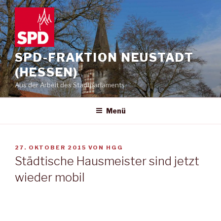
Zum
Inhalt
springen
SPD-FRAKTION NEUSTADT
(HESSEN)
Aus der Arbeit des Stadtparlaments
Menü
VERÖFFENTLICHT
27. OKTOBER 2015
VON
HGG
AM
Städtische Hausmeister sind jetzt
wieder mobil