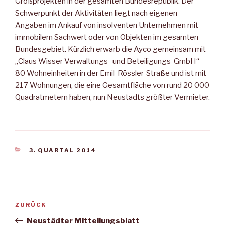
Großprojekten in der gesamten Bundesrepublik. Der
Schwerpunkt der Aktivitäten liegt nach eigenen
Angaben im Ankauf von insolventen Unternehmen mit
immobilem Sachwert oder von Objekten im gesamten
Bundesgebiet. Kürzlich erwarb die Ayco gemeinsam mit
„Claus Wisser Verwaltungs- und Beteiligungs-GmbH“
80 Wohneinheiten in der Emil-Rössler-Straße und ist mit
217 Wohnungen, die eine Gesamtfläche von rund 20 000
Quadratmetern haben, nun Neustadts größter Vermieter.
KATEGORIEN
3. QUARTAL 2014
Beitragsnavigation
Vorheriger
ZURÜCK
Beitrag
Neustädter Mitteilungsblatt