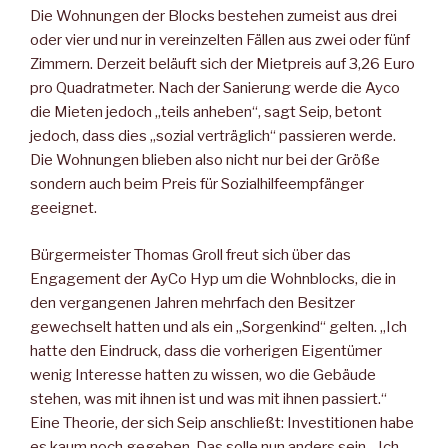
Die Wohnungen der Blocks bestehen zumeist aus drei
oder vier und nur in vereinzelten Fällen aus zwei oder fünf
Zimmern. Derzeit beläuft sich der Mietpreis auf 3,26 Euro
pro Quadratmeter. Nach der Sanierung werde die Ayco
die Mieten jedoch „teils anheben“, sagt Seip, betont
jedoch, dass dies „sozial verträglich“ passieren werde.
Die Wohnungen blieben also nicht nur bei der Größe
sondern auch beim Preis für Sozialhilfeempfänger
geeignet.
Bürgermeister Thomas Groll freut sich über das
Engagement der AyCo Hyp um die Wohnblocks, die in
den vergangenen Jahren mehrfach den Besitzer
gewechselt hatten und als ein „Sorgenkind“ gelten. „Ich
hatte den Eindruck, dass die vorherigen Eigentümer
wenig Interesse hatten zu wissen, wo die Gebäude
stehen, was mit ihnen ist und was mit ihnen passiert.“
Eine Theorie, der sich Seip anschließt: Investitionen habe
es kaum noch gegeben. Das solle nun anders sein. „Ich