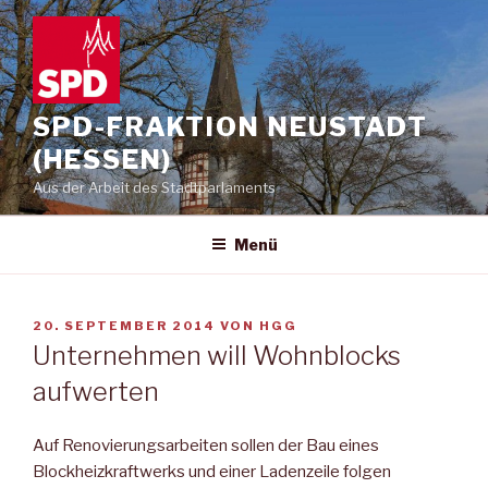
Zum
Inhalt
springen
SPD-FRAKTION NEUSTADT
(HESSEN)
Aus der Arbeit des Stadtparlaments
Menü
VERÖFFENTLICHT
20. SEPTEMBER 2014
VON
HGG
AM
Unternehmen will Wohnblocks
aufwerten
Auf Renovierungsarbeiten sollen der Bau eines
Blockheizkraftwerks und einer Ladenzeile folgen