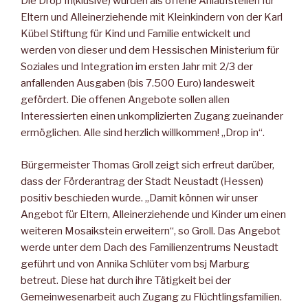
Die Drop In(klusive) wurden als offene Anlaufstellen für
Eltern und Alleinerziehende mit Kleinkindern von der Karl
Kübel Stif­tung für Kind und Familie entwickelt und
werden von dieser und dem Hessischen Ministerium für
Soziales und Integration im ers­ten Jahr mit 2/3 der
anfallenden Ausgaben (bis 7.500 Euro) landes­weit
gefördert. Die offenen Angebote sollen allen
Interessierten einen unkomplizierten Zugang zueinander
ermöglichen. Alle sind herzlich willkommen! „Drop in“.
Bürgermeister Thomas Groll zeigt sich erfreut darüber,
dass der För­derantrag der Stadt Neustadt (Hessen)
positiv beschieden wurde. „Damit können wir unser
Angebot für Eltern, Alleinerziehende und Kinder um einen
weiteren Mosaikstein erweitern“, so Groll. Das An­gebot
werde unter dem Dach des Familienzentrums Neustadt
geführt und von Annika Schlüter vom bsj Marburg
betreut. Diese hat durch ihre Tätigkeit bei der
Gemeinwesenarbeit auch Zugang zu Flücht­lingsfamilien.