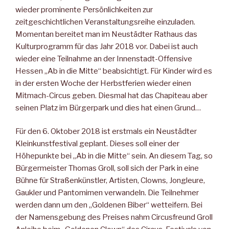
wieder prominente Persön­lichkeiten zur
zeitgeschichtlichen Veranstaltungsreihe einzuladen.
Momentan bereitet man im Neustädter Rathaus das
Kulturpro­gramm für das Jahr 2018 vor. Dabei ist auch
wieder eine Teilnahme an der Innenstadt-Offensive
Hessen „Ab in die Mitte“ beabsich­tigt. Für Kinder wird es
in der ersten Woche der Herbstferien wie­der einen
Mitmach-Circus geben. Diesmal hat das Chapiteau aber
seinen Platz im Bürgerpark und dies hat einen Grund…
Für den 6. Oktober 2018 ist erstmals ein Neustädter
Kleinkunstfes­tival geplant. Dieses soll einer der
Höhepunkte bei „Ab in die Mit­te“ sein. An diesem Tag, so
Bürgermeister Thomas Groll, soll sich der Park in eine
Bühne für Straßenkünstler, Artisten, Clowns, Jon­gleure,
Gaukler und Pantomimen verwandeln. Die Teilnehmer
werden dann um den „Goldenen Biber“ wetteifern. Bei
der Na­mensgebung des Preises nahm Circusfreund Groll