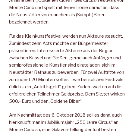
Anleihe beim „Goldenen Clown“ des Circus-Festivals von
Monte Carlo und spielt mit feiner Ironie darauf an, dass
die Neustädter von man­chen als (Sumpf-)Biber
bezeichnet werden.
Für das Kleinkunstfestival werden nun Akteure gesucht.
Zumindest zehn Acts möchte der Bürgermeister
präsentieren. Interessierte Ak­teure aus der Region
zwischen Kassel und Gießen, gerne auch An­fänger und
semiprofessionelle Künstler sind eingeladen, sich im
Neu­städter Rathaus zu bewerben. Für zwei Auftritte von
zumindest 20 Minuten soll es – wie bei solchen Festivals
üblich – ein „Antrittsgeld“ geben. Zudem warten auf die
erfolgreichen Teilnehmer Geldpreise. Dem Sieger winken
500,- Euro und der „Goldene Biber“.
Am Nachmittag des 6. Oktober 2018 soll es dann, auch
hier knüpft man im Jubiläumsjahr „250 Jahre Circus“ an
Monte Carlo an, eine Galavorstellung der fünf besten