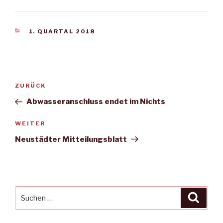
KATEGORIEN
1. QUARTAL 2018
Beitragsnavigation
Vorheriger
ZURÜCK
Beitrag
Abwasseranschluss endet im Nichts
Nächster
WEITER
Beitrag
Neustädter Mitteilungsblatt
Suche
Suche
nach: