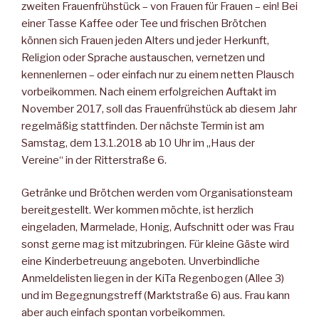
zweiten Frauenfrühstück – von Frauen für Frauen – ein! Bei
einer Tasse Kaffee oder Tee und fri­schen Brötchen
können sich Frauen jeden Alters und jeder Her­kunft,
Religion oder Sprache austauschen, vernetzen und
kennen­lernen – oder einfach nur zu einem netten Plausch
vorbeikommen. Nach einem erfolgreichen Auftakt im
November 2017, soll das Frauenfrühstück ab diesem Jahr
regelmäßig stattfinden. Der nächste Termin ist am
Samstag, dem 13.1.2018 ab 10 Uhr im „Haus der
Vereine“ in der Ritterstraße 6.
Getränke und Brötchen werden vom Organisationsteam
bereitge­stellt. Wer kommen möchte, ist herzlich
eingeladen, Marmelade, Honig, Aufschnitt oder was Frau
sonst gerne mag ist mitzubringen. Für kleine Gäste wird
eine Kinderbetreuung angeboten. Unverbindliche
Anmeldelisten liegen in der KiTa Regenbogen (Al­lee 3)
und im Begegnungstreff (Marktstraße 6) aus. Frau kann
aber auch einfach spontan vorbeikommen.