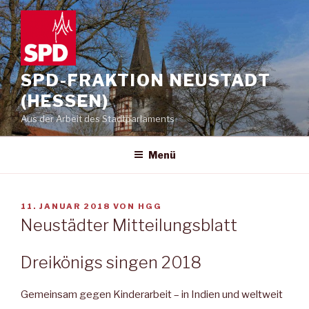
Zum
Inhalt
springen
SPD-FRAKTION NEUSTADT
(HESSEN)
Aus der Arbeit des Stadtparlaments
Menü
VERÖFFENTLICHT
11. JANUAR 2018
VON
HGG
AM
Neustädter Mitteilungsblatt
Dreikönigs singen 2018
Gemeinsam gegen Kinderarbeit – in Indien und weltweit