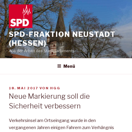
Zum
Inhalt
springen
SPD-FRAKTION NEUSTADT
(HESSEN)
Aus der Arbeit des Stadtparlaments
Menü
VERÖFFENTLICHT
18. MAI 2017
VON
HGG
AM
Neue Markierung soll die
Sicherheit verbessern
Verkehrsinsel am Ortseingang wurde in den
vergangenen Jahren einigen Fahrern zum Verhängnis