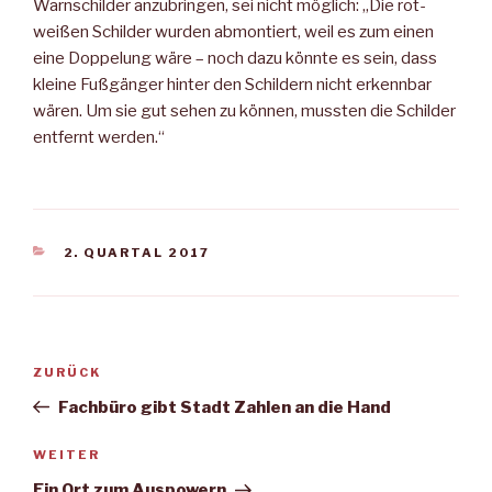
Warnschilder anzubringen, sei nicht möglich: „Die rot-
weißen Schilder wurden abmontiert, weil es zum einen
eine Doppelung wäre – noch dazu könnte es sein, dass
kleine Fußgänger hinter den Schildern nicht erkennbar
wären. Um sie gut sehen zu können, mussten die Schilder
entfernt werden.“
KATEGORIEN
2. QUARTAL 2017
Beitragsnavigation
Vorheriger
ZURÜCK
Beitrag
Fachbüro gibt Stadt Zahlen an die Hand
Nächster
WEITER
Beitrag
Ein Ort zum Auspowern