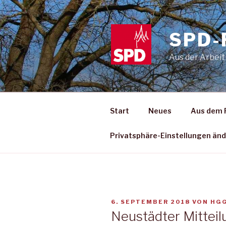
Zum
Inhalt
springen
SPD-
Aus der Arbeit
Start
Neues
Aus dem 
Privatsphäre-Einstellungen än
VERÖFFENTLICHT
6. SEPTEMBER 2018
VON
HG
AM
Neustädter Mitteil