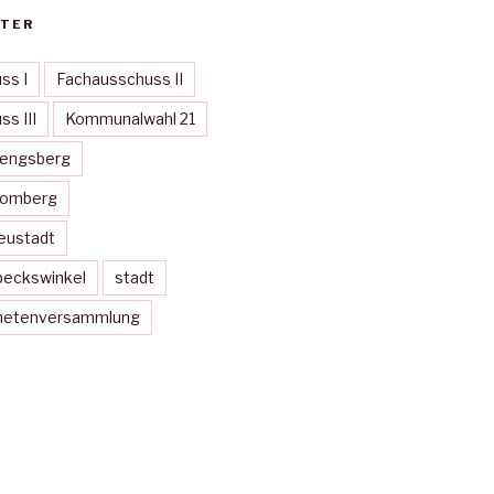
TER
ss I
Fachausschuss II
s III
Kommunalwahl 21
Mengsberg
Momberg
eustadt
peckswinkel
stadt
dnetenversammlung