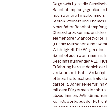
Gegenwärtig ist die Gesellsc
Bahnhofempfangsgebäuden in 
noch weitere hinzukommen.
Stefan Steinert und Thomas Gr
Neustädter Bahnhofempfangs
Charakter zukomme und dass
elementarer Standortvorteil i
„Für die Menschen einer Kom
Wichtigkeit. Die Bürger einer
Bahnhof auch wenn man nicht 
Geschäftsführer der AEDIFICI
Erfahrung heraus, da sich der
verkehrspolitische Verknüpf
oftmals historisch auch als id
darstellt. Daher sei es für ih
mit dem Bürgermeister abzus
abzustimmen. „Wir können uns
kein Gewerbe aus der Rotlich