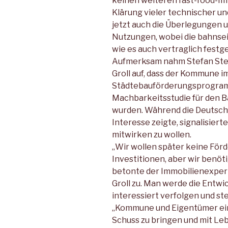
keinen weiteren fast-food-Im
Klärung vieler technischer u
jetzt auch die Überlegungen
Nutzungen, wobei die bahnsei
wie es auch vertraglich fest
Aufmerksam nahm Stefan Ste
Groll auf, dass der Kommune 
Städtebauförderungsprogramms
Machbarkeitsstudie für den B
wurden. Während die Deutsch
Interesse zeigte, signalisierte
mitwirken zu wollen.
„Wir wollen später keine För
Investitionen, aber wir benöt
betonte der Immobilienexper
Groll zu. Man werde die Entw
interessiert verfolgen und st
„Kommune und Eigentümer eint
Schuss zu bringen und mit Leb