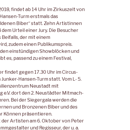
18, findet ab 14 Uhr im Zirkuszelt von
Hansen-Turm erstmals das
ldenen Biber“ statt. Zehn Artistinnen
i dem Urteil einer Jury. Die Besucher
Beifalls, der mit einem
rd, zudem einen Publikumspreis.
eiden einstündigen Showblöcken und
ibt es, passend zu einem Festival,
 findet gegen 17.30 Uhr im Circus-
Junker-Hansen-Turm statt. Vom L- 5.
ilienzentrum Neustadt mit
 e.V. dort den 2. Neustädter Mitmach-
ahren. Bei der Siegergala werden die
ernen und Bronzenen Biber und des
hr Können präsentieren.
 der Artisten am 6. Oktober von Peter
mgestalter und Regisseur, der u. a.