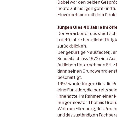
Dabei war den beiden Gespräch
heute auf morgen geht und f
Einvernehmen mit dem Denkma
Jürgen Gies 40 Jahre im öff
Der Vorarbeiter des städtisch
auf 40 Jahre berufliche Tätigk
zurückblicken.
Der gebürtige Neustädter, Ja
Schulabschluss 1972 eine Aus
örtlichen Unternehmen Fritz H
dann seinen Grundwehrdienst 
beschäftigt.
1997 wurde Jürgen Gies die Po
eine Funktion, die bereits sei
innehatte. Im Rahmen einer k
Bürgermeister Thomas Groll u.
Wolfram Ellenberg, des Pers
und des zuständigen Fachbere