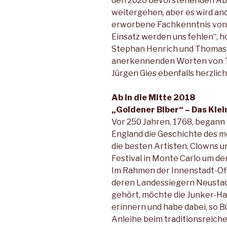
den 2020 bevorstehenden Absc
weitergehen, aber es wird and
erworbene Fachkenntnis von J
Einsatz werden uns fehlen“, h
Stephan Henrich und Thomas 
anerkennenden Worten von Th
Jürgen Gies ebenfalls herzlic
Ab in die Mitte 2018
„Goldener Biber“ – Das Klei
Vor 250 Jahren, 1768, begann 
England die Geschichte des mo
die besten Artisten, Clowns u
Festival in Monte Carlo um de
Im Rahmen der Innenstadt-Offe
deren Landessiegern Neustadt
gehört, möchte die Junker-Ha
erinnern und habe dabei, so B
Anleihe beim traditionsreic