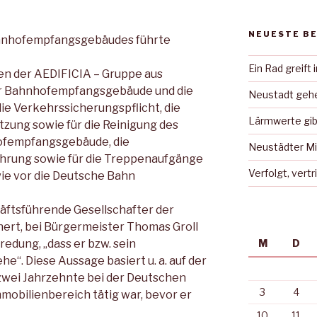
NEUESTE B
hnhofempfangsgebäudes führte
Ein Rad greift 
en der AEDIFICIA – Gruppe aus
ter Bahnhofempfangsgebäude und die
Neustadt gehe
ie Verkehrssicherungspflicht, die
Lärmwerte gib
tzung sowie für die Reinigung des
ofempfangsgebäude, die
Neustädter Mi
hrung sowie für die Treppenaufgänge
Verfolgt, vert
wie vor die Deutsche Bahn
chäftsführende Gesellschafter der
ert, bei Bürgermeister Thomas Groll
redung, „dass er bzw. sein
M
D
“. Diese Aussage basiert u. a. auf der
 zwei Jahrzehnte bei der Deutschen
3
4
mmobilienbereich tätig war, bevor er
10
11