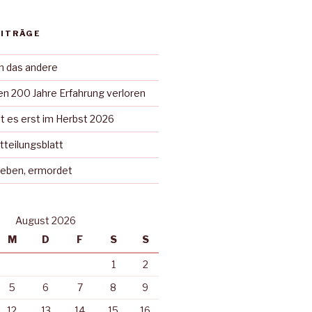
EITRÄGE
in das andere
n 200 Jahre Erfahrung verloren
t es erst im Herbst 2026
tteilungsblatt
rieben, ermordet
August 2026
M
D
F
S
S
1
2
5
6
7
8
9
12
13
14
15
16