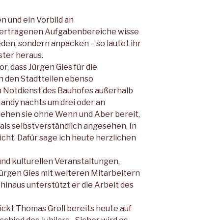
n und ein Vorbild an
übertragenen Aufgabenbereiche wisse
eden, sondern anpacken – so lautet ihr
ster heraus.
r, dass Jürgen Gies für die
 den Stadtteilen ebenso
en Notdienst des Bauhofes außerhalb
Handy nachts um drei oder an
tehen sie ohne Wenn und Aber bereit,
 als selbstverständlich angesehen. In
icht. Dafür sage ich heute herzlichen
und kulturellen Veranstaltungen,
ürgen Gies mit weiteren Mitarbeitern
hinaus unterstützt er die Arbeit des
ckt Thomas Groll bereits heute auf