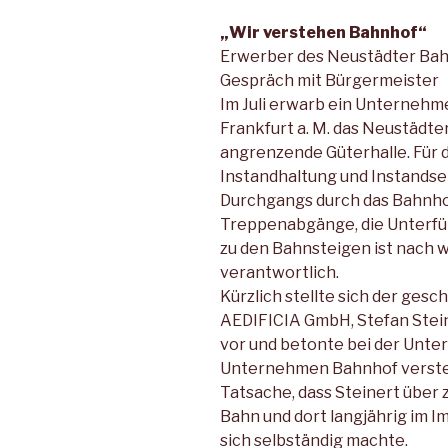
„Wir verstehen Bahnhof“
Erwerber des Neustädter Ba
Gespräch mit Bürgermeister
Im Juli erwarb ein Unternehm
Frankfurt a. M. das Neustäd
angrenzende Güterhalle. Für d
Instandhaltung und Instandse
Durchgangs durch das Bahnh
Treppenabgänge, die Unterfü
zu den Bahnsteigen ist nach 
verantwortlich.
Kürzlich stellte sich der ges
AEDIFICIA GmbH, Stefan Stein
vor und betonte bei der Unter
Unternehmen Bahnhof verstehe
Tatsache, dass Steinert über
Bahn und dort langjährig im I
sich selbständig machte.