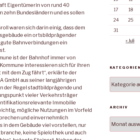
haft Eigentümerin von rund 40
17
18
zehn Bundesländern und es sollen
24
25
oll waren sich darin einig, dass dem
31
gebäude ein ortsbildprägender
« Juli
 gute Bahnverbindungen ein
st.
mune ist der Bahnhof immer von
 Kommune interessieren sich für ihren
KATEGORIE
mit dem Zug fährt“, erklärte der
A GmbH aus seiner langjährigen
Kategorien
 in der Regel stadtbildprägende und
ungspunkt vieler Verkehrsträger
entifikationsrelevante Immobilie
ARCHIV
n wichtig, mögliche Nutzungen im Vorfeld
prechen und einvernehmlich
Archiv
 in dem Gebäude viel vorstellen, nur
tbranche, keine Spielothek und auch