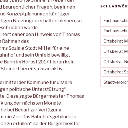
biss“, betonte Steinert. Neben der
nd baurechtlicher Fragen, beginnen
SCHLAGWÖR
 und Konzeptplanungen künftiger
tigen Nutzungen erhalten bleiben, so
Fachausschu
geschrieben wurde.
Fachausschus
inert daher den Hinweis von Thomas
im Rahmen des
Ortsbeirat 
 Soziale Stadt Mittel für eine
Ortsbeirat 
ahnhof und sein Umfeld bewilligt
e Bahn im Herbst 2017 hieran kein
Ortsbeirat N
 Steinert bereits, daran aktiv
Ortsbeirat S
dermittel der Kommune für unsere
Stadtveror
igen politische Unterstützung“,
te. Diese sagte Bürgermeister Thomas
icklung der nächsten Monate
ehe bei Bedarf zur Verfügung.
 ein Ziel: Das Bahnhofsgebäude in
en zu erfüllen“, so der Bürgermeister