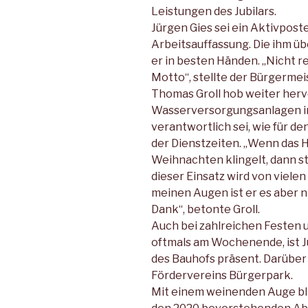
Leistungen des Jubilars.
Jürgen Gies sei ein Aktivposte
Arbeitsauffassung. Die ihm 
er in besten Händen. „Nicht r
Motto“, stellte der Bürgermei
Thomas Groll hob weiter hervo
Wasserversorgungsanlagen in
verantwortlich sei, wie für d
der Dienstzeiten. „Wenn das 
Weihnachten klingelt, dann s
dieser Einsatz wird von vielen
meinen Augen ist er es aber n
Dank“, betonte Groll.
Auch bei zahlreichen Festen 
oftmals am Wochenende, ist J
des Bauhofs präsent. Darüber 
Fördervereins Bürgerpark.
Mit einem weinenden Auge bli