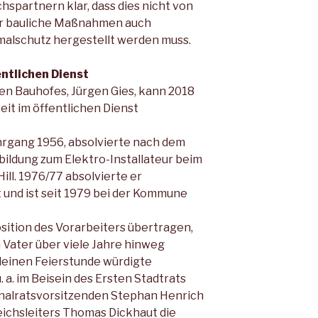
spartnern klar, dass dies nicht von
ür bauliche Maßnahmen auch
lschutz hergestellt werden muss.
entlichen Dienst
en Bauhofes, Jürgen Gies, kann 2018
eit im öffentlichen Dienst
hrgang 1956, absolvierte nach dem
bildung zum Elektro-Installateur beim
ill. 1976/77 absolvierte er
und ist seit 1979 bei der Kommune
sition des Vorarbeiters übertragen,
n Vater über viele Jahre hinweg
leinen Feierstunde würdigte
 a. im Beisein des Ersten Stadtrats
onalratsvorsitzenden Stephan Henrich
ichsleiters Thomas Dickhaut die