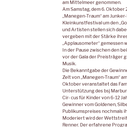
am Mittelmeer genommen.
Am Samstag, dem 6. Oktober 20
„Manegen-Traum“ am Junker-
Kleinkunstfestival um den „Go
und Artisten stellen sich dabe
vergeben mit der Stärke ihres 
„Applausometer“ gemessen wi
In der Pause zwischen den b
vor der Gala der Preisträger g
Musik.
Die Bekanntgabe der Gewinner
Zelt von „Manegen-Traum“ am 
Oktober veranstaltet das Fam
Unterstützung des bsj Marburg
Cir- cus für Kinder von 6-12 J
Gewinner vom Goldenen, Silb
Publikumspreises nochmals i
Moderiert wird der Wettstreit
Renner. Der erfahrene Program