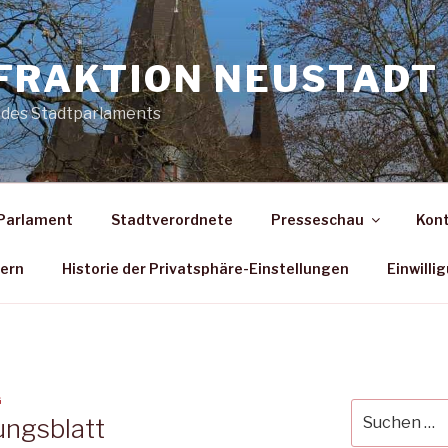
FRAKTION NEUSTADT 
 des Stadtparlaments
Parlament
Stadtverordnete
Presseschau
Kon
dern
Historie der Privatsphäre-Einstellungen
Einwilli
G
Suche
ungsblatt
nach: