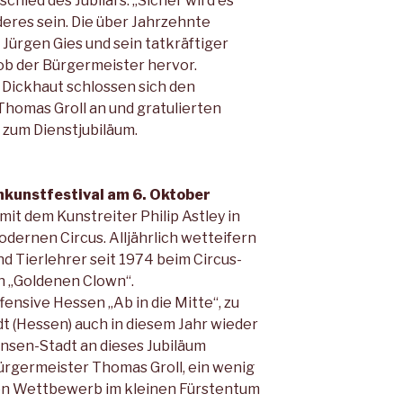
hied des Jubilars. „Sicher wird es
eres sein. Die über Jahrzehnte
ürgen Gies und sein tatkräftiger
ob der Bürgermeister hervor.
Dickhaut schlossen sich den
omas Groll an und gratulierten
h zum Dienstjubiläum.
nkunstfestival am 6. Oktober
mit dem Kunstreiter Philip Astley in
dernen Circus. Alljährlich wetteifern
nd Tierlehrer seit 1974 beim Circus-
n „Goldenen Clown“.
nsive Hessen „Ab in die Mitte“, zu
 (Hessen) auch in diesem Jahr wieder
nsen-Stadt an dieses Jubiläum
ürgermeister Thomas Groll, ein wenig
hen Wettbewerb im kleinen Fürstentum